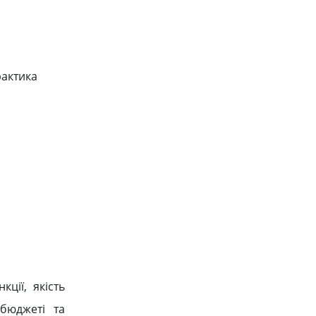
рактика
ції, якість
бюджеті та