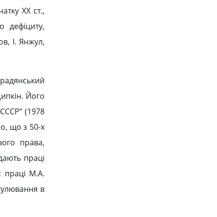
атку ХХ ст.,
о дефіциту,
в, І. Янжул,
 радянський
ипкін. Його
СССР” (1978
о, що з 50-х
вого права,
дають праці
 праці М.А.
гулювання в