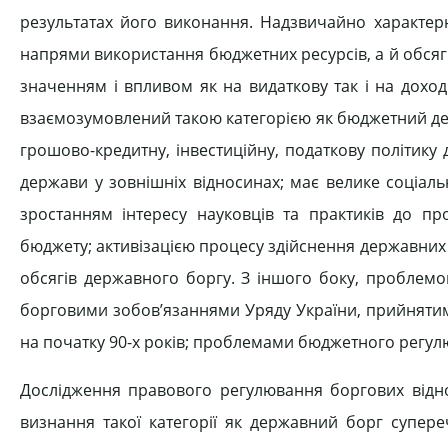
результатах його виконання. Надзвичайно характе
напрями використання бюджетних ресурсів, а й обсяг 
значенням і впливом як на видаткову так і на доход
взаємозумовлений такою категорією як бюджетний де
грошово-кредитну, інвестиційну, податкову політику
держави у зовнішніх відносинах; має велике соціал
зростанням інтересу науковців та практиків до п
бюджету; активізацією процесу здійснення державних 
обсягів державного боргу. З іншого боку, проблемо
борговими зобов’язаннями Уряду України, прийнятим
на початку 90-х років; проблемами бюджетного регу
Дослідження правового регулювання боргових відн
визнання такої категорії як державний борг супере