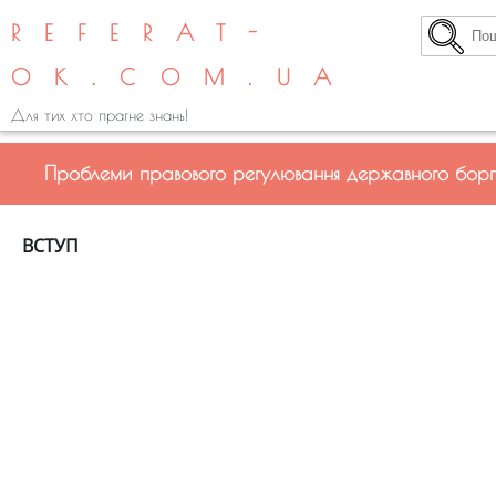
REFERAT-
OK.COM.UA
Для тих хто прагне знань!
Проблеми правового регулювання державного борг
ВСТУП