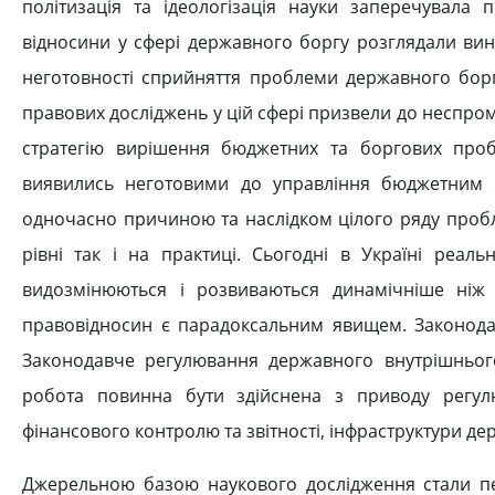
політизація та ідеологізація науки заперечувала 
відносини у сфері державного боргу розглядали ви
неготовності сприйняття проблеми державного боргу
правових досліджень у цій сфері призвели до неспр
стратегію вирішення бюджетних та боргових пробл
виявились неготовими до управління бюджетним 
одночасно причиною та наслідком цілого ряду проб
рівні так і на практиці. Сьогодні в Україні реал
видозмінюються і розвиваються динамічніше ніж
правовідносин є парадоксальним явищем. Законодав
Законодавче регулювання державного внутрішньог
робота повинна бути здійснена з приводу регул
фінансового контролю та звітності, інфраструктури де
Джерельною базою наукового дослідження стали пе