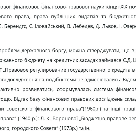
ової фінансової, фінансово-правової науки кінця ХІХ поч
вого права, права публічних видатків та бюджетног
Берендтс, С. Іловайський, В. Лебедев, Д. Львов, І. Озеро
проблем державного боргу, можна стверджувати, що в
ржавного бюджету на кредитних засадах займався С.Д. Ц
ї „Правовое регулирование государственного кредита в 
ові дослідження на подібні теми не здійснювались. Відом
активно розвиватись, сформувалась система фінансо
ощо. Відтак базу фінансових правових досліджень скла
 советского фінансового права”(1960р.) та інші праці;
рава” (1940 р.); Л. К. Воронової „Бюджетно-правове ре
ого, городского Совета” (1973р.) та ін.