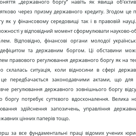
поняття „державного боргу” навіть як явища об’єкти
нятково через призму державного кредиту. Згодом це 
 як у фінансовому середовищі так і в правовій науці. 
оможності у відповідний момент сформулювати науково-о
ем. Відповідно, фінансові органи молодої українсь
дефіцитом та державним боргом. Ці обставини мож
лем правового регулювання державного боргу як на т
ьно склалась ситуація, коли відносини в сфері держа
 це передбачається законодавчими актами, що для 
че регулювання державного зовнішнього боргу відсут
о боргу потребує суттєвого вдосконалення. Велика 
ювання здійснення запозичень, управління державн
ржавних цінних паперів тощо.
рш за все фундаментальні праці відомих учених юрис