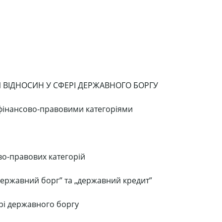
ВІДНОСИН У СФЕРІ ДЕРЖАВНОГО БОРГУ
и фінансово-правовими категоріями
во-правових категорій
„державний борг” та „державний кредит”
рі державного боргу