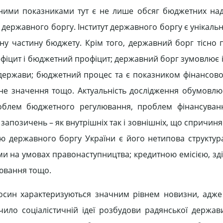
рними показниками тут є не лише обсяг бюджетних на
державного боргу. Інститут державного боргу є унікаль
ну частину бюджету. Крім того, державний борг тісно п
фіцит і бюджетний профіцит; державний борг зумовлює і
 держави; бюджетний процес та є показником фінансової
ьне значення тощо. Актуальність дослідження обумовлю
роблем бюджетного регулювання, проблем фінансуван
запозичень – як внутрішніх так і зовнішніх, що спричин
ю державного боргу України є його нетипова структур
и на умовах правонаступництва; кредитною емісією, з
лювання тощо.
осин характеризуються значним рівнем новизни, адже
чило соціалістичній ідеї розбудови радянської держав