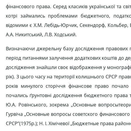
фінансового права. Серед класиків української та світ
котрі займались проблемами бюджетного, податко
відомими є Х.М. Лебідь-Юрчик, Секендорф, Кольбер, Е. 
А.А. Никитський, Л.В. Ходський.
Визначаючи джерельну базу дослідження правових 
період питаннями залучення додаткових коштів до де
дослідження знайшли своє відображення у монографі
рік). З цього часу на території колишнього СРСР прав
років минулого сторіччя фінансове право почало 
почались ґрунтовні дослідження бюджетного права т
Ю.А. Ровінського, зокрема „Основные вопросытеории
Гурвіча „Основные вопросы советского финансового п
СРСР”(1975р.); Н. І. Хімічевої „Бюджетные права районн