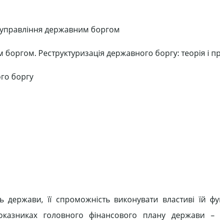
ти управління державним боргом
 боргом. Реструктуризація державного боргу: теорія і п
ого боргу
ь держави, її спроможність виконувати властиві їй функ
показниках головного фінансового плану держави – 