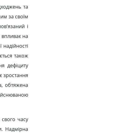
дходжень та
ним за своїм
ов’язаний і
 впливає на
 надійності
ється також
ня дефіциту
яє зростання
а, обтяжена
дійснюваною
 свого часу
и. Надмірна