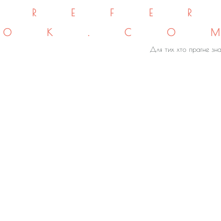
REFE
OK.CO
Для тих хто прагне зна