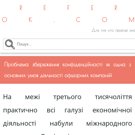
REFE
OK.CO
Для тих хто прагне зна
Проблема збереження конфіденційності як одна з
основних умов діяльності офшорних компаній
На межі третього тисячоліття
практично всі галузі економічної
діяльності набули міжнародного