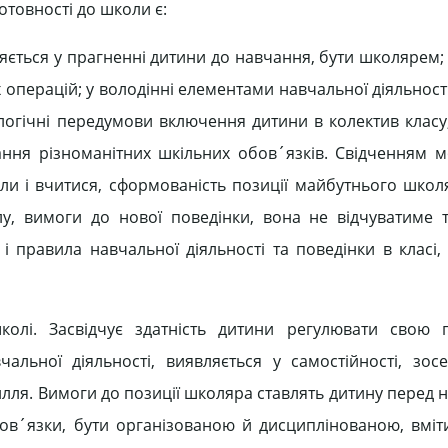
товності до школи є:
ляється у прагненні дитини до навчання, бути школярем;
х операцій; у володінні елементами навчальної діяльност
ологічні передумови включення дитини в колектив класу,
ння різноманітних шкільних обов´язків. Свідченням м
оли і вчитися, сформованість позиції майбутнього школ
у, вимоги до нової поведінки, вона не відчуватиме 
і правила навчальної діяльності та поведінки в класі,
колі. Засвідчує здатність дитини регулювати свою 
чальної діяльності, виявляється у самостійності, зосе
силля. Вимоги до позиції школяра ставлять дитину перед 
бов´язки, бути організованою й дисциплінованою, вміт