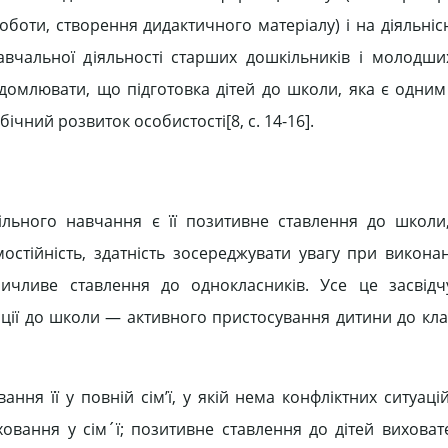
боти, створення дидактичного матеріалу) і на діяльніс
авчальної діяльності старших дошкільників і молодши
ідомлювати, що підготовка дітей до школи, яка є одним
ічний розвиток особистості[8, c. 14-16].
ільного навчання є її позитивне ставлення до школи
стійність, здатність зосереджувати увагу при виконан
зичливе ставлення до однокласників. Усе це засвід
ації до школи — активного пристосування дитини до клас
ння її у повній сім’ї, у якій нема конфліктних ситуац
ховання у сім´ї; позитивне ставлення до дітей виховат