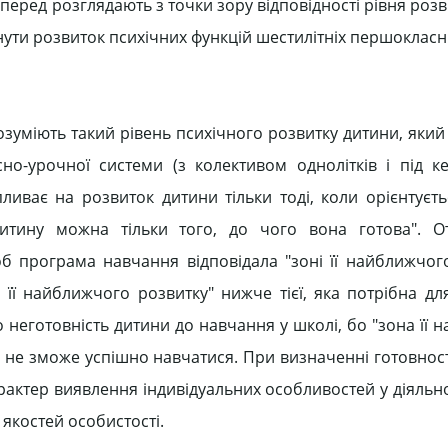
перед розглядають з точки зору відповідності рівня роз
нути розвиток психічних функцій шестилітніх першокласн
озуміють такий рівень психічного розвитку дитини, який
о-урочної системи (з колективом однолітків і під к
ливає на розвиток дитини тільки тоді, коли орієнтуєть
итину можна тільки того, до чого вона готова". От
об програма навчання відповідала "зоні її найближчого
її найближчого розвитку" нижче тієї, яка потрібна дл
 неготовність дитини до навчання у школі, бо "зона її 
на не зможе успішно навчатися. При визначенні готовнос
актер виявлення індивідуальних особливостей у діяльнос
 якостей особистості.