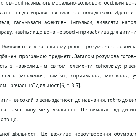
 готовності називають морально-вольовою, оскільки вон
ї здатністю до управління власною поведінкою. Йдеться
еля, гальмувати афективні імпульси, виявляти напол
праву, навіть якщо вона не зовсім приваблива для дитини
 Виявляється у загальному рівні її розумового розвитку
дбачені програмою предмети. Загалом розумова готовн
сть з навколишнім світом, елементи світогляду; ріве
оцесів (мовлення, пам´яті, сприймання, мислення, уя
 навчальної діяльності[6, c. 3-5].
итині високий рівень здатності до навчання, тобто до 
а самостійну мету діяльності. Це вимагає від дитин
ах тощо.
ільної діяльності. Це важливе новоутворення обумов