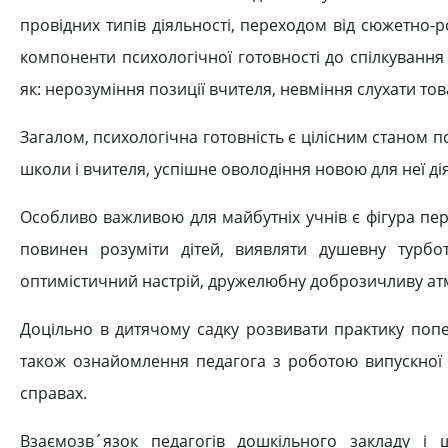
провідних типів діяльності, переходом від сюжетно-р
компоненти психологічної готовності до спілкування т
як: нерозуміння позиції вчителя, невміння слухати тов
Загалом, психологічна готовність є цілісним станом 
школи і вчителя, успішне оволодіння новою для неї д
Особливо важливою для майбутніх учнів є фігура пе
повинен розуміти дітей, виявляти душевну турбот
оптимістичний настрій, дружелюбну доброзичливу ат
Доцільно в дитячому садку розвивати практику поп
також ознайомлення педагога з роботою випускної г
справах.
Взаємозв´язок педагогів дошкільного закладу і 