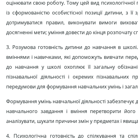
оцінювати свою роботу. Тому цей вид психологічної
із сформованістю особистісної позиції дитини, з ї
дотримуватися правил, виконувати вимоги виховат
досягненні мети; уміння довести до кінця розпочату с
3. Розумова готовність дитини до навчання в школі.
вміннями і навичками, які допоможуть вивчати пере
до навчання у школі охоплює її загальну обізнані
пізнавальної діяльності і окремих пізнавальних пр
передумови для формування навчальних умінь і загалом
Формування умінь навчальної діяльності забезпечує д
навчального завдання і вміння перетворити його н
аналізувати, шукати причини змін у предметах і явищ
4. Психологічна готовність до спілкування та сп