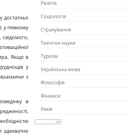
Релігія
Соціологія
 у достатньо
і; у певному
Страхування
 свідомого,
Технічні науки
отиваційної
Туризм
яра. Якщо в
труднощів у
Українська мова
 взаємини з
Філософія
Фінанси
поведінку в
Хімія
редженості,
необхідністю
и адекватно