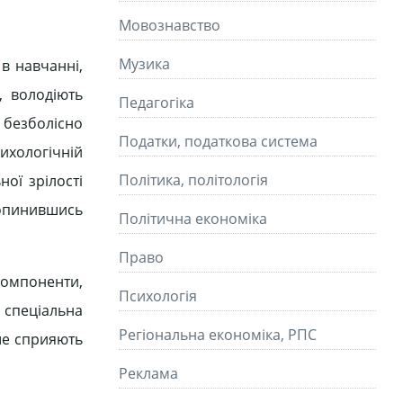
Мовознавство
Музика
 в навчанні,
, володіють
Педагогіка
 безболісно
Податки, податкова система
сихологічній
Політика, політологія
ої зрілості
 опинившись
Політична економіка
Право
компоненти,
Психологія
і спеціальна
Регіональна економіка, РПС
ьше сприяють
Реклама