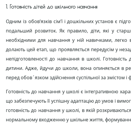
1. Готовність дітей до шкільного навчання
Одним із обов’язків сім’ї і дошкільних установ є підг
подальший розвиток. Як правило, діти, які у старш
необхідними для навчання у ній навичками, легко 
долають цей етап, що проявляється передусім у незад
непідготовленості до навчання в школі. Готовність
дитини. Адже, йдучи до школи, вона опиняється в р
перед обов´язком здійснення суспільної за змістом і 
Готовність до навчання у школі є інтегративною хар
що забезпечують її успішну адаптацію до умов і вимог
готовність до навчання у школі, в якій розкриваютьс
нормальному входженню у шкільне життя, формуванню