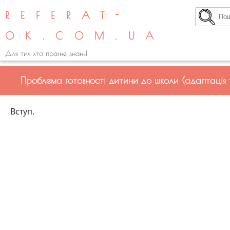
REFERAT-
OK.COM.UA
Для тих хто прагне знань!
Проблема готовності дитини до школи (адаптація 
Вступ.