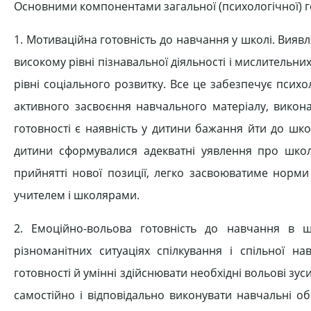
Основними компонентами загальної (психологічної) го
1. Мотиваційна готовність до навчання у школі. Вияв
високому рівні пізнавальної діяльності і мислительни
рівні соціального розвитку. Все це забезпечує псих
активного засвоєння навчального матеріалу, викона
готовності є наявність у дитини бажання йти до шк
дитини сформувалися адекватні уявлення про школ
прийнятті нової позиції, легко засвоюватиме норми 
учителем і школярами.
2. Емоційно-вольова готовність до навчання в ш
різноманітних ситуаціях спілкування і спільної нав
готовності й умінні здійснювати необхідні вольові зу
самостійно і відповідально виконувати навчальні о