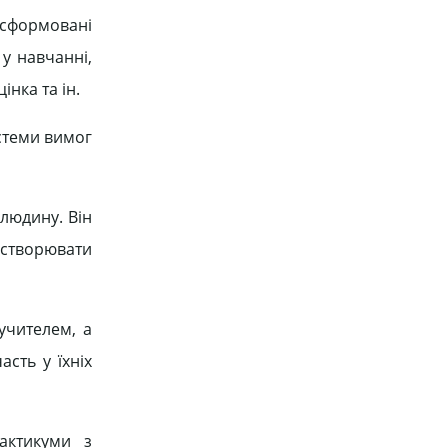
е сформовані
 у навчанні,
інка та ін.
истеми вимог
людину. Він
 створювати
учителем, а
сть у їхніх
актикуми з