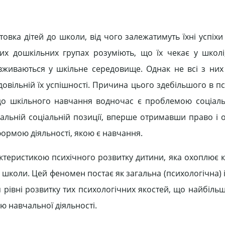
отовка дітей до школи, від чого залежатимуть їхні успіхи
их дошкільних групах розуміють, що їх чекає у школі
вживаються у шкільне середовище. Однак не всі з них
овільній їх успішності. Причина цього здебільшого в п
 до шкільного навчання водночас є проблемою соціальн
еальній соціальній позиції, вперше отримавши право і
формою діяльності, якою є навчання.
актеристикою психічного розвитку дитини, яка охоплює 
 школи. Цей феномен постає як загальна (психологічна) 
я рівні розвитку тих психологічних якостей, що найбіл
 навчальної діяльності.