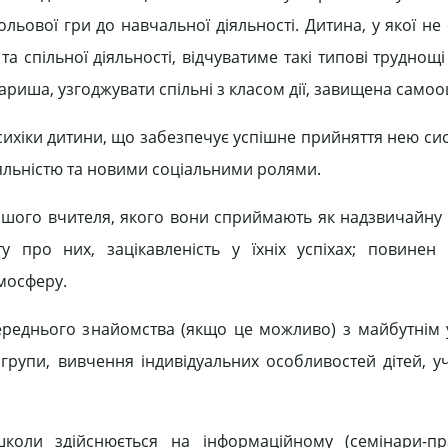
ольової гри до навчальної діяльності. Дитина, у якої н
а спільної діяльності, відчуватиме такі типові труднощі
ариша, узгоджувати спільні з класом дії, завищена самооц
психіки дитини, що забезпечує успішне прийняття нею с
іяльністю та новими соціальними ролями.
ршого вчителя, якого вони сприймають як надзвичайну 
у про них, зацікавленість у їхніх успіхах; повинен
мосферу.
ереднього знайомства (якщо це можливо) з майбутнім 
рупи, вивчення індивідуальних особливостей дітей, уча
школи здійснюється на інформаційному (семінари-пр