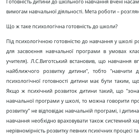
Готовність дитини до шкільного навчання вчені насам
вимогам навчальної діяльності. Мета роботи – розгля
Що ж таке психологічна готовність до школи?
Під психологічною готовністю до навчання у школі р
для засвоєння навчальної програми в умовах класн
учителя). Л.С.Виготський встановив, що навчання вп
найближчого розвитку дитини", тобто "навчити д
психологічної готовності дитини має бути таким, щ
Якщо ж психічний розвиток дитини такий, що "зона 
навчальної програми у школі, то можна говорити про
розвитку" не відповідає навчальній програмі, і дити
навчання необхідно враховувати також системний хар
нерівномірність розвитку певних психічних процесі та