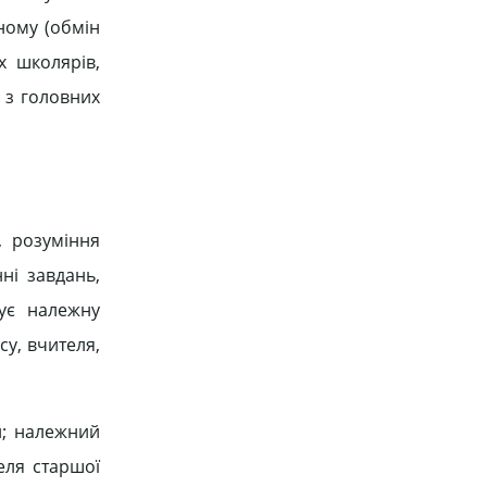
ному (обмін
х школярів,
 з головних
, розуміння
ні завдань,
чує належну
у, вчителя,
ій; належний
еля старшої