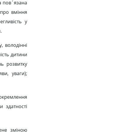
а пов´язана
 про вміння
егливість у
.
, володінні
ість дитини
нь розвитку
ви, уваги);
виокремлення
и здатності
лене зміною