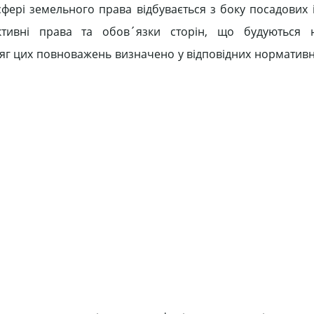
сфері земельного права відбувається з боку посадових 
´єктивні права та обов´язки сторін, що будуються 
бсяг цих повноважень визначено у відповідних норматив