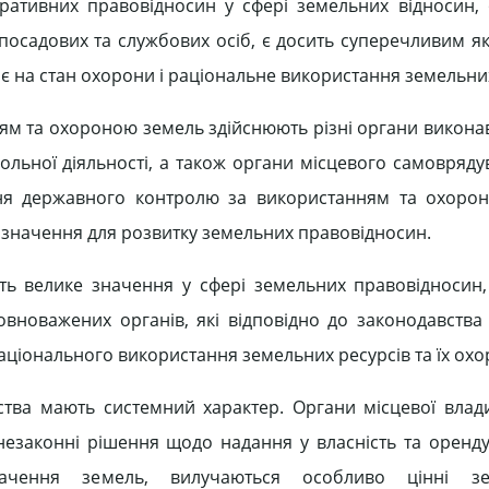
тративних правовід­носин у сфері земельних відносин,
осадо­вих та службових осіб, є досить супе­речливим як
иває на стан охорони і раціональне використання земельни
м та охороною земель здійснюють різні органи вико­нав
ь­ної діяльності, а також органи місце­вого самовряду
ня державного контролю за вико­ристанням та охоро
е значення для розвитку земельних правовідносин.
ть велике значення у сфері земельних правовідносин, о
повноважених органів, які відповідно до законодавст­ва
ціо­нального використання земельних ресурсів та їх охо
ства мають системний характер. Органи місцевої влад
езаконні рішен­ня щодо надання у власність та оренд
начення земель, вилучаються особливо цінні зе