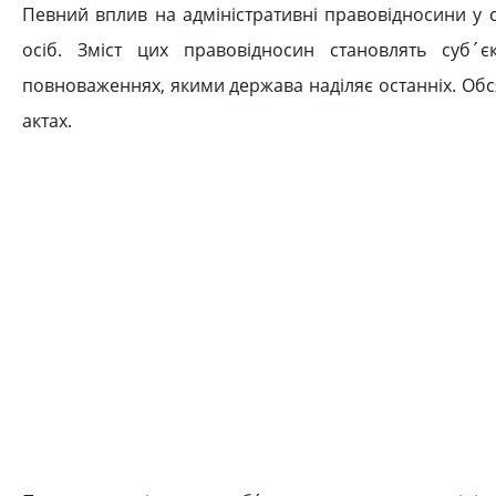
Певний вплив на адміністративні правовідносини у 
осіб. Зміст цих правовідно­син становлять суб
повноваженнях, якими дер­жава наділяє останніх. О
актах.