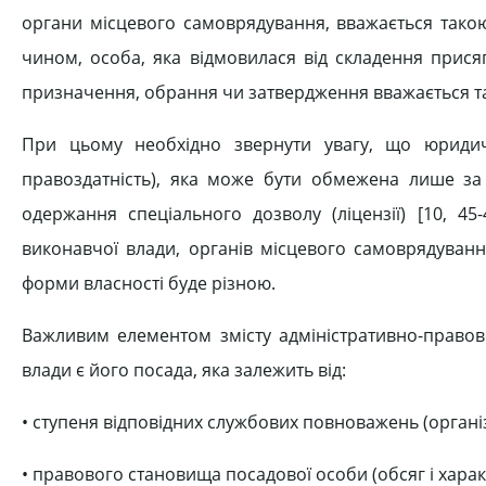
органи міс­цевого самоврядування, вважається такою
чином, особа, яка відмовилася від складення прися
призначення, обрання чи затвер­дження вважається т
При цьому необхідно звернути ува­гу, що юриди
правоздатність), яка може бути обме­жена лише за
одержання спеціального дозво­лу (ліцензії) [10, 45
виконавчої влади, органів міс­цевого самоврядування
форми власності буде різною.
Важливим елементом змісту адмі­ністративно-правов
влади є його посада, яка залежить від:
• ступеня відповідних службо­вих повноважень (органі
• правового становища посадо­вої особи (обсяг і характ