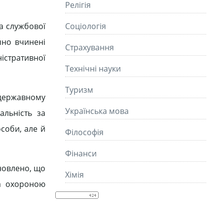
Релігія
та службової
Соціологія
чно вчинені
Страхування
істратив­ної
Технічні науки
Туризм
 державному
Українська мова
альність за
соби, але й
Філософія
Фінанси
новлено, що
Хімія
та охороною