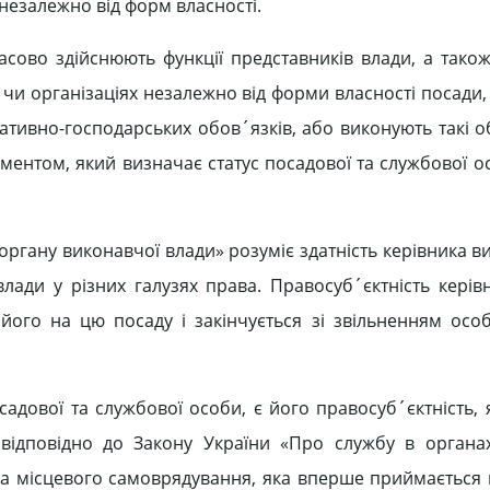
 не­залежно від форм власності.
сово здійснюють функції представників влади, а тако
чи органі­заціях незалежно від форми власності посади,
а­тивно-господарських обов´язків, або виконують такі о
ментом, який визначає статус посадової та службової о
ргану виконав­чої влади» розуміє здатність керівника в
лади у різних галузях права. Правосуб´єктність ке­рів
його на цю посаду і закінчується зі звільненням осо
адової та службо­вої особи, є його правосуб´єктність, 
 відповідно до Закону України «Про службу в ор­гана
ба місце­вого самоврядування, яка вперше приймається 