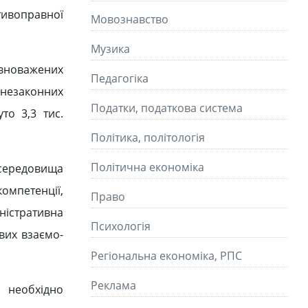
тивоправної
Мовознавство
Музика
повноважених
Педагогіка
 незаконних
Податки, податкова система
то 3,3 тис.
Політика, політологія
Політична економіка
 середовища
компетенції,
Право
ністративна
Психологія
вих взаємо­
Регіональна економіка, РПС
Реклама
 не­обхідно