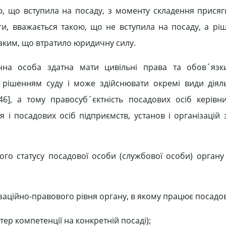
, що вступила на посаду, з мо­менту складення присяги
ги, вважається такою, що не вступила на посаду, а ріш
аким, що втрати­ло юридичну силу.
чна особа здатна мати цивільні права та обов´язки
 рішенням суду і може здійснювати окремі види діяль
-46], а тому право­суб´єктність посадових осіб керівни
 і посадових осіб підприємств, установ і організа­цій
ого статусу поса­дової особи (службової особи) органу
заційно-пра­вового рівня органу, в якому працює посадов
ер компе­тенції на конкретній посаді);