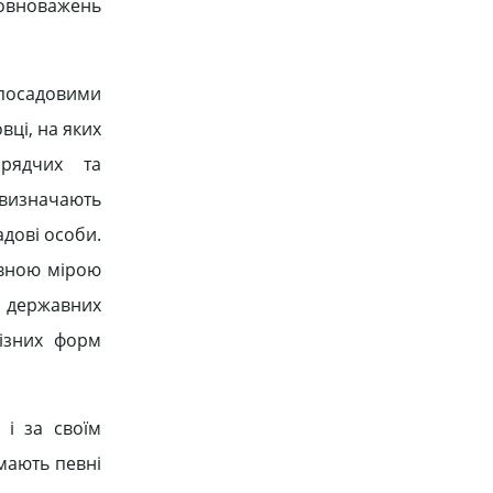
овно­важень
 посадовими
вці, на яких
орядчих та
, визначають
адові особи.
евною мірою
б державних
різних форм
 і за своїм
мають певні