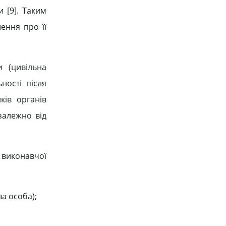
 [9]. Таким
ення про її
 (цивільна
ності після
ків органів
 залежно від
 виконавчої
а особа);