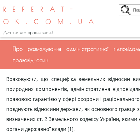
REFERAT-
OK.COM.UA
Для тих хто прагне знань!
Про розмежування адміністративної відповіда
правовідносин
Враховуючи, що специфіка зе­мельних відносин ви
природних ком­понентів, адміністративна відпові­да
правовою гарантією у сфері охорони і раціонального 
поєднують відносини держави, як основного гравця з
визначених ст. 2 Земельного кодексу України, якими
органи державної влади [1].