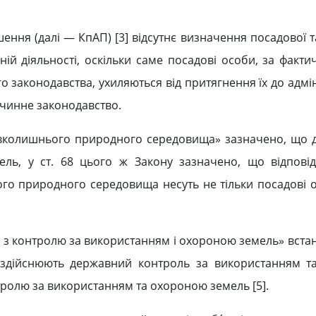
ення (далі — КпАП) [3] відсутнє визначення поса­дової 
ій діяльності, оскільки саме посадові особи, за факти
о законодавства, ухиляються від притягнення їх до адмін
чинне законодав­ство.
навколишнього при­родного середовища» зазначено, що
ль, у ст. 68 цього ж Закону зазначено, що відпові­д
 природ­ного середовища несуть не тільки по­садові о
ю з контролю за використанням і охороною земель» вста
о здійс­нюють державний контроль за вико­ристанням 
ролю за використанням та охо­роною земель [5].