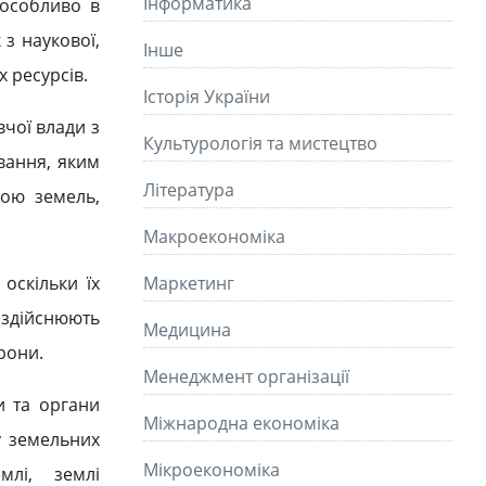
Інформатика
 особливо в
 з наукової,
Інше
х ресурсів.
Історія України
чої влади з
Культурологія та мистецтво
вання, яким
Літературa
ною земель,
Макроекономіка
с­кільки їх
Маркетинг
 здійснюють
Медицина
рони.
Менеджмент організації
и та органи
Міжнародна економіка
у земельних
Мікроекономіка
млі, землі