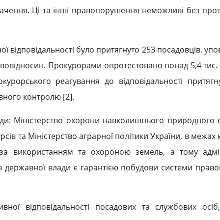
значення. Ці та інші правопорушення неможливі без про
ої відпові­дальності було притягнуто 253 поса­довців, у
вовідносин. Прокурорами опроте­стовано понад 5,4 тис.
курорського реагування до відповідальності притягну
вного контролю [2].
лади: Міністерство охорони навколишнього природного
рсів та Міністерство аграрної політики Украї­ни, в межах 
 за використанням та охороною земель, а тому адмі
нів державної влади є гарантією побудови системи право
вної відповідаль­ності посадових та службових осіб,