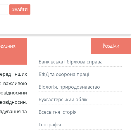
ельних
Розділи
Банківська і біржова справа
серед інших
БЖД та охорона праці
 є важливою
Біологія, природознавство
­вовідносини
Бухгалтерський облік
вовідносин,
ядування та
Всесвітня історія
Географія