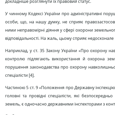
докладніше розглянути їх правовий статус.
У чинному Кодексі України про адміністративні поруш
особи, що, на нашу думку, не сприяє правозастосовн
ними не­правомірні діяння у сфері охорони зе­мельног
відповідальності. На жаль, цьому сприяє недосконале 
Наприклад, у ст. 35 Закону України «Про охорону 
контролю підлягають ви­користання й охорона земе
порушення законодавства про охорону навколишнього
спеціалісти [4].
Частиною 5 ст. 9 «Положення про Державну інспекці
головні та провідні спеціалісти, які безпосереднь
земель, є одночасно державними інспекторами з конт