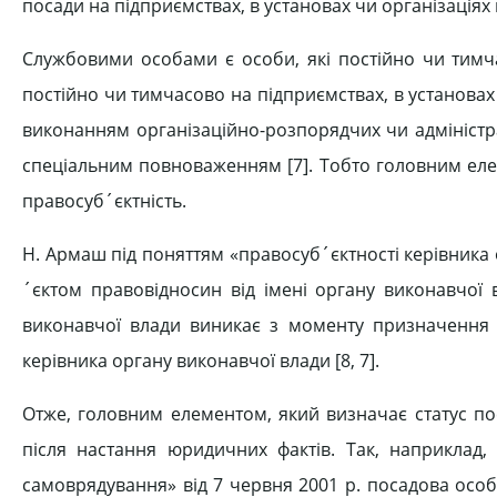
посади на підприєм­ствах, в установах чи організаціях
Службовими особами є особи, які постійно чи тимча
постійно чи тимчасово на підприємствах, в установах 
виконанням орга­нізаційно-розпорядчих чи адміністр
спеціаль­ним повноваженням [7]. Тобто голов­ним еле
правосуб´єктність.
Н. Армаш під поняттям «правосуб´єктності керівника о
´єктом правовідносин від імені органу виконавчої в
виконавчої влади вини­кає з моменту призначення 
керівника органу вико­навчої влади [8, 7].
Отже, головним елементом, який визначає статус пос
після настання юридич­них фактів. Так, наприклад,
самоврядування» від 7 червня 2001 р. посадова осо