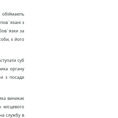
ж обіймають
 пов´язані з
бов´язки за
соби, є його
иступати суб
ника органу
би з посади
яка виникає
х місцевого
на службу в