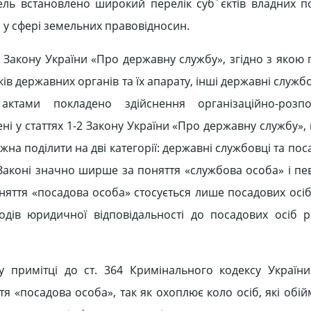
ь встановлено широ­кий перелік суб´єктів владних п
 у сфері земельних правовідносин.
 2 Закону України «Про державну службу», згідно з якою
в дер­жавних органів та їх апарату, інші дер­жавні службо
та­ми покладено здійснення організацій­но-розп
ені у статтях 1-2 Закону України «Про державну службу»
а поділити на дві кате­горії: державні службовці та пос
 Законі значно ширше за поняття «службова особа» і п
няття «по­садова особа» стосується лише посадо­вих осі
дів юридичної відповідальності до посадо­вих осіб 
 примітці до ст. 364 Кримінального кодексу України
 «посадова особа», так як охоплює коло осіб, які обій