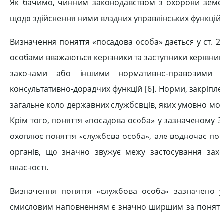
Як бачимо, чинним законодавством з охорони земел
щодо здійснення ними влад­них управлінських функцій
Визначення поняття «посадова осо­ба» дається у ст.
особами вважаються ке­рівники та заступники керівникі
законами або іншими нормативно-правовими ак
консультативно-дорадчих функцій [6]. Норми, закріпл
загаль­не коло державних службовців, яких умовно можн
Крім того, поняття «посадова особа» у зазначеному
охоплює поняття «служ­бова особа», але водночас по
органів, що значно звужує межу застосування захо
власності.
Визначення поняття «службова особа» зазначено у
смисловим наповненням є знач­но ширшим за поняття