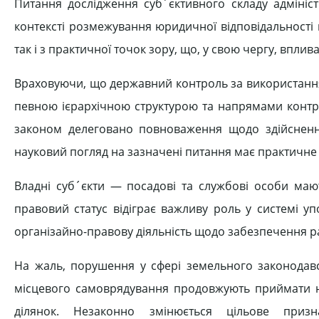
Питання дослідження суб´єктивно­го складу адмініс
контексті розмежування юридичної відповідальності п
так і з прак­тичної точок зору, що, у свою чергу, впл
Враховуючи, що державний контроль за використання
певною ієрархічною структурою та напрямами контрол
законом делеговано повноваження щодо здійс­нен
науко­вий погляд на зазначені питання має практичн
Владні суб´єкти — посадові та служ­бові особи маю
правовий статус відіграє важ­ливу роль у системі у
організайно-правову діяльність щодо забезпечення ра
На жаль, порушення у сфері земель­ного законодав
місцевого самоврядування про­довжують приймати н
ділянок. Незаконно змі­нюється цільове приз