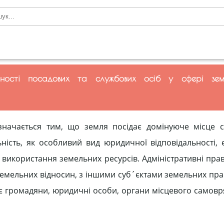
льності посадових та службових осіб у сфері зем
значається тим, що земля посідає доміную­че місце 
льність, як особливий вид юридич­ної відповідальності,
використання земель­них ресурсів. Адміністративні пра
емель­них відносин, з іншими суб´єктами зе­мельних пра
 є громадяни, юридичні особи, органи місцевого самовр