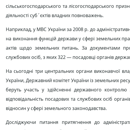
сільськогосподарського та лісо­господарського при
діяльності суб´єктів владних повноважень.
Наприклад, у МВС України за 2008 р. до адміністративн
на виконання функцій держави у сфері земельних пра
актів щодо земельних питань. За документа­ми про
службових осіб, з яких 322 — посадовці органів держа
На сьогодні три центральних орга­ни виконавчої в
України, Державний комі­тет України із земельних ресу
беруть участь у здійсненні державного контролю
відповідаль­ність посадових та службових осіб орга
відносин у сфері земельного законо­давства.
Досліджуючи питання притягнен­ня до адміністрати