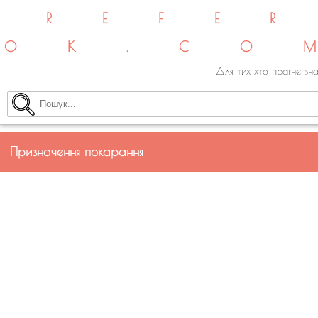
REFE
OK.CO
Для тих хто прагне зна
Призначення покарання