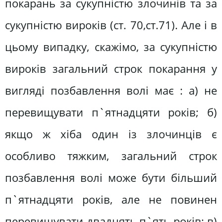
покарань за сукупністю злочинів та за
сукупністю вироків (ст. 70,ст.71). Але і в
цьому випадку, скажімо, за сукупністю
вироків загальний строк покарання у
вигляді позбавлення волі має : а) не
перевищувати п`ятнадцяти років; б)
якщо ж хіба один із злочинців є
особливо тяжким, загальний строк
позбавлення волі може бути більший
п`ятнадцяти років, але не повинен
перевищувати двадцять п`ять років; в)