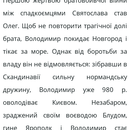
Першою жертвою братовбивчої війни
між спадкоємцями Святослава став
Олег. Щоб не повторити трагічної долі
брата, Володимир покидає Новгород і
тікає за море. Однак від боротьби за
владу він не відмовляється: зібравши в
Скандинавії сильну нормандську
дружину, Володимир уже 980 р.
оволодіває Києвом. Незабаром,
зраджений своїм воєводою Блудом,
гине Ярополк і Володимир стає