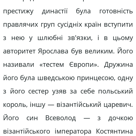
престижу династії була готовність
правлячих груп сусідніх країн вступити
з нею у шлюбні зв'язки, і в цьому
авторитет Ярослава був великим. Його
називали «тестем Європи». Дружина
його була шведською принцесою, одну
з його сестер узяв за себе польський
король, іншу — візантійський царевич.
Його син Всеволод — з дочкою
візантійського імператора Костянтина