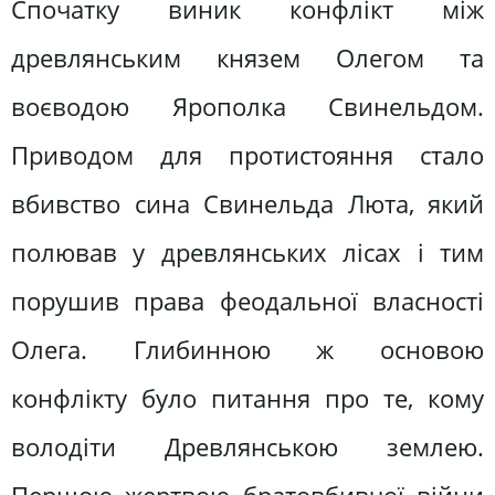
Спочатку виник конфлікт між
древлянським князем Олегом та
воєводою Ярополка Свинельдом.
Приводом для протистояння стало
вбивство сина Свинельда Люта, який
полював у древлянських лісах і тим
порушив права феодальної власності
Олега. Глибинною ж основою
конфлікту було питання про те, кому
володіти Древлянською землею.