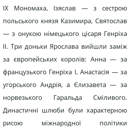
IX Мономаха, Ізяслав — з сестрою
польського князя Казимира, Святослав
— з онукою німецького цісаря Генріха
II. Три доньки Ярослава вийшли заміж
за європейських королів: Анна — за
французького Генріха І, Анастасія — за
угорського Андрія, а Єлизавета — за
норвезького Гаральда Сміливого.
Династичні шлюби були характерною
рисою міжнародної політики