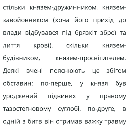
стільки князем-дружинником, князем-
завойовником (хоча його прихід до
влади відбувався під брязкіт зброї та
лиття крові), скільки князем-
будівником, князем-просвітителем.
Деякі вчені пояснюють це збігом
обставин: по-перше, у князя був
уроджений підвивих у правому
тазостегновому суглобі, по-друге, в
одній з битв він отримав важку травму