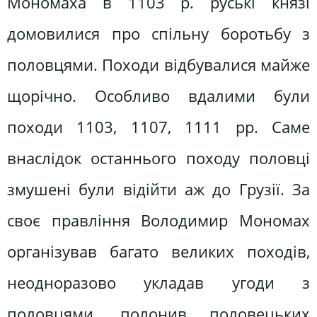
Мономаха в 1103 р. руські князі
домовилися про спільну боротьбу з
половцями. Походи відбувалися майже
щорічно. Особливо вдалими були
походи 1103, 1107, 1111 рр. Саме
внаслідок останнього походу половці
змушені були відійти аж до Грузії. За
своє правління Володимир Мономах
організував багато великих походів,
неодноразово укладав угоди з
половцями, полонив половецьких