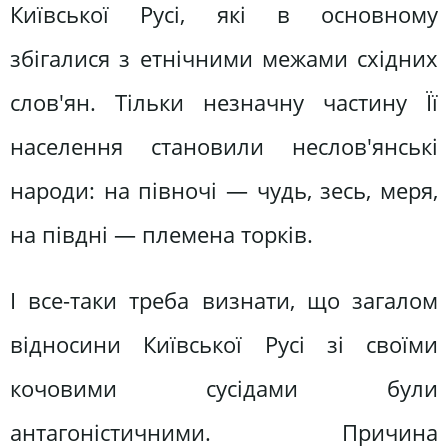
Київської Русі, які в основному
збігалися з етнічними межами східних
слов'ян. Тільки незначну частину Її
населення становили неслов'янські
народи: на півночі — чудь, зесь, меря,
на півдні — племена торків.
І все-таки треба визнати, що загалом
відносини Київської Русі зі своїми
кочовими сусідами були
антагоністичними. Причина