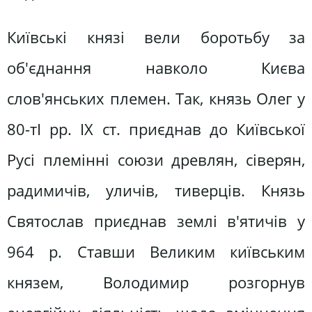
Київські князі вели боротьбу за
об'єднання навколо Києва
слов'янських племен. Так, князь Олег у
80-тІ рр. IX ст. приєднав до Київської
Русі племінні союзи древлян, сіверян,
радимичів, уличів, тиверців. Князь
Святослав приєднав землі в'ятичів у
964 р. Ставши Великим київським
князем, Володимир розгорнув