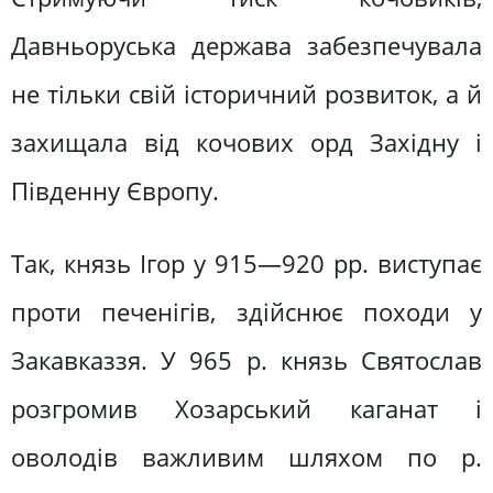
Давньоруська держава забезпечувала
не тільки свій історичний розвиток, а й
захищала від кочових орд Західну і
Південну Європу.
Так, князь Ігор у 915—920 рр. виступає
проти печенігів, здійснює походи у
Закавказзя. У 965 р. князь Святослав
розгромив Хозарський каганат і
оволодів важливим шляхом по р.