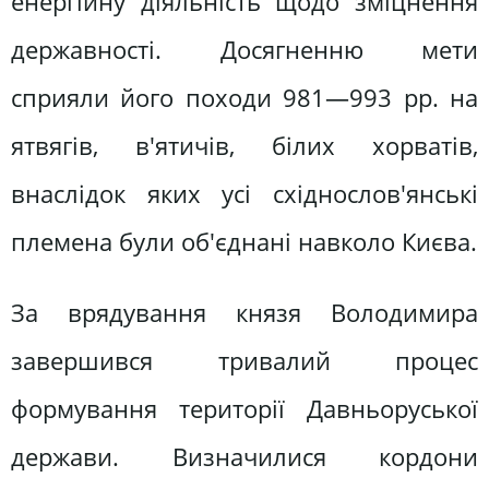
енергійну діяльність щодо зміцнення
державності. Досягненню мети
сприяли його походи 981—993 рр. на
ятвягів, в'ятичів, білих хорватів,
внаслідок яких усі східнослов'янські
племена були об'єднані навколо Києва.
За врядування князя Володимира
завершився тривалий процес
формування території Давньоруської
держави. Визначилися кордони