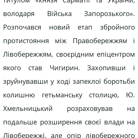
володаря Війська Запорозького».
Розпочався новий етап збройного
протистояння між Правобережжям і
Лівобережжям, своєрідним епіцентром
якого став Чигирин. Захопивши і
зруйнувавши у ході запеклої боротьби
колишню гетьманську столицю, Ю.
Хмельницький розраховував на
подальше розширення своєї влади на
Лівобережжі, але опір лівобережного