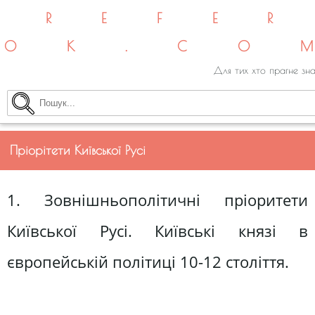
REFE
OK.CO
Для тих хто прагне зна
Пріорітети Київської Русі
1. Зовнішньополітичні пріоритети
Київської Русі. Київські князі в
європейській політиці 10-12 століття.