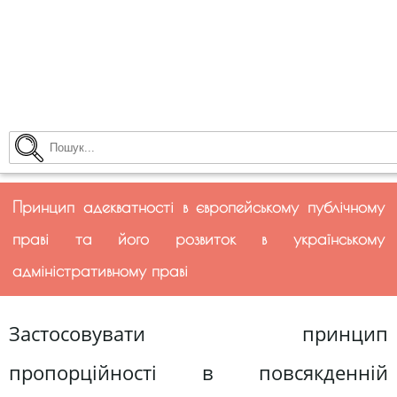
Принцип адекватності в європейському публічному
праві та його розвиток в українському
адміністративному праві
Застосовувати принцип
пропорційності в повсякденній