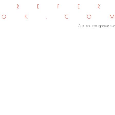
REFE
OK.CO
Для тих хто прагне зна