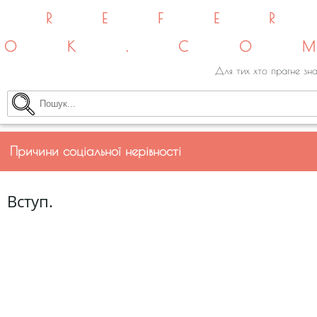
REFE
OK.CO
Для тих хто прагне зна
Причини соціальної нерівності
Вступ.