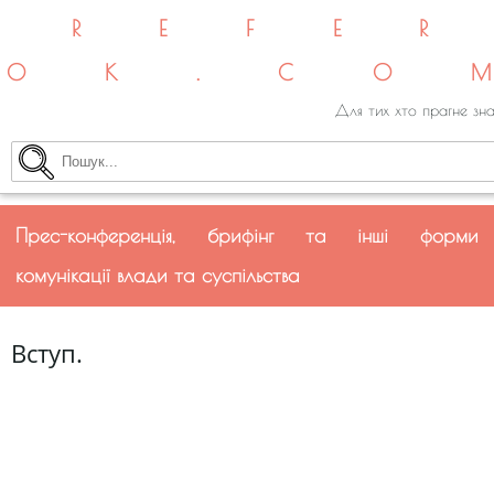
REFE
OK.CO
Для тих хто прагне зна
Прес-конференція, брифінг та інші форми
комунікації влади та суспільства
Вступ.