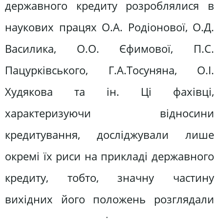
державного кредиту розроблялися в
наукових працях О.А. Родіонової, О.Д.
Василика, О.О. Єфимової, П.С.
Пацурківського, Г.А.Тосуняна, О.І.
Худякова та ін. Ці фахівці,
характеризуючи відносини
кредитування, досліджували лише
окремі їх риси на прикладі державного
кредиту, тобто, значну частину
вихідних його положень розглядали