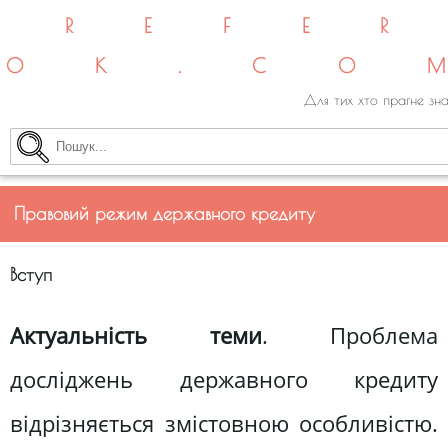
REFE
OK.CO
Для тих хто прагне зна
Правовий режим державного кредиту
Вступ
Актуальність теми
. Проблема
досліджень державного кредиту
відрізняється змістовною особливістю.