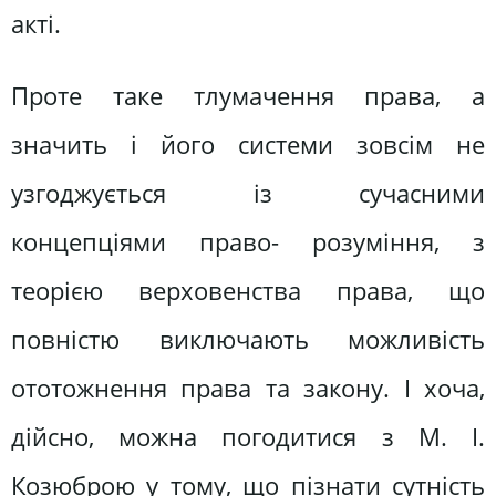
акті.
Проте таке тлумачення права, а
значить і його системи зовсім не
узгоджується із сучасними
концепціями право- розуміння, з
теорією верховенства права, що
повністю виключають можливість
ототожнення права та закону. І хоча,
дійсно, можна погодитися з М. І.
Козюброю у тому, що пізнати сутність