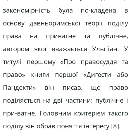
закономірність була по-кладена в
основу давньоримської теорії поділу
права на приватне та публічне,
автором якої вважається Ульпіан. У
титулі першому «Про правосуддя та
право» книги першої «Дигести або
Пандекти» він писав, що право
поділяється на дві частини: публічне і
при-ватне. Головним критерієм такого
поділу він обрав поняття інтересу [8].