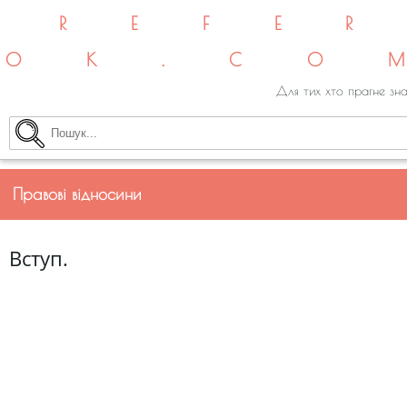
REFE
OK.CO
Для тих хто прагне зна
Правові відносини
Вступ.