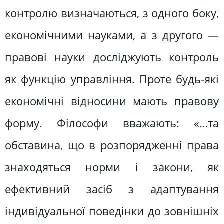
контролю визначаються, з одного бо­ку,
економічними науками, а з друго­го —
правові науки досліджують кон­троль
як функцію управління. Проте будь-які
економічні відносини мають правову
форму. Філософи вважають: «…та
обставина, що в розпорядженні права
знаходяться норми і закони, як
ефективний засіб з адаптування
індивідуальної поведінки до зовніш­ніх