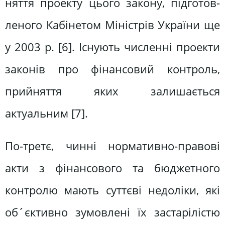
няття проекту цього закону, підготов­
леного Кабінетом Міністрів України ще
у 2003 р. [6]. Існують численні про­екти
законів про фінансовий конт­роль,
прийняття яких залишається
актуальним [7].
По-третє, чинні нормативно-пра­вові
акти з фінансового та бюджетного
контролю мають суттєві недоліки, які
об´єктивно зумовлені їх застарілістю