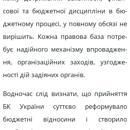
сової та бюджетної дисципліни в бю­
джетному процесі, у повному обсязі не
вирішить. Кожна правова база потре­
бує надійного механізму впроваджен­
ня, організаційних заходів, узгодже­
ності дій задіяних органів.
Водночас слід визнати, що прий­няття
БК України суттєво реформува­ло
бюджетні відносини і створило