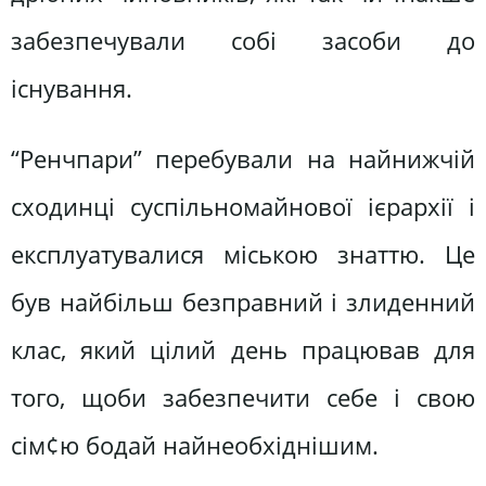
забезпечували собі засоби до
існування.
“Ренчпари” перебували на найнижчій
сходинці суспільномайнової ієрархії і
експлуатувалися міською знаттю. Це
був найбільш безправний і злиденний
клас, який цілий день працював для
того, щоби забезпечити себе і свою
сім¢ю бодай найнеобхіднішим.