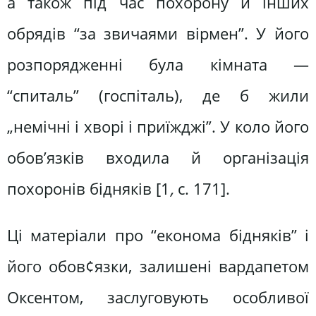
а також під час похорону й інших
обрядів “за звичаями вірмен”. У його
розпорядженні була кімната ―
“спиталь” (госпіталь), де б жили
„немічні і хворі і приїжджі”. У коло його
обов’язків входила й організація
похоронів бідняків [1
,
с. 171].
Ці матеріали про “економа бідняків” і
його обов¢язки, залишені вардапетом
Оксентом, заслуговують особливої