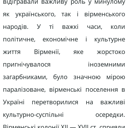
відігравали важливу роль у минулому
як українського, так і вірменського
народів. У ті важкі часи, коли
політичне, економічне і культурне
життя Вірменії, яке жорстоко
пригнічувалося іноземними
загарбниками, було значною мірою
паралізоване, вірменські поселення в
Україні перетворилися на важливі
культурно-суспільні осередки.
Вірменські колонії XII ― XVII ст. сприяли