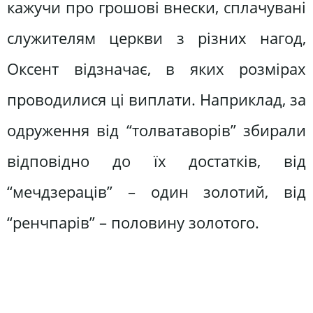
кажучи про грошові внески, сплачувані
служителям церкви з різних нагод,
Оксент відзначає, в яких розмірах
проводилися ці виплати. Наприклад, за
одруження від “толватаворів” збирали
відповідно до їх достатків, від
“мечдзераців” – один золотий, від
“ренчпарів” – половину золотого.