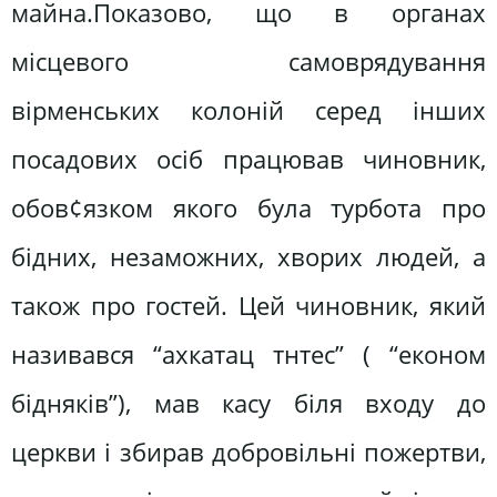
майна.Показово, що в органах
місцевого самоврядування
вірменських колоній серед інших
посадових осіб працював чиновник,
обов¢язком якого була турбота про
бідних, незаможних, хворих людей, а
також про гостей. Цей чиновник, який
називався “ахкатац тнтес” ( “економ
бідняків”), мав касу біля входу до
церкви і збирав добровільні пожертви,