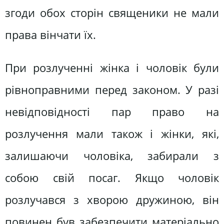
згоди обох сторін священики не мали
права вінчати їх.
При розлученні жінка і чоловік були
рівноправними перед законом. У разі
невідповідності пар право на
розлучення мали також і жінки, які,
залишаючи чоловіка, забирали з
собою свій посаг. Якщо чоловік
розлучався з хворою дружиною, він
повинен був забезпечити матеріально