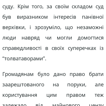
суду. Крім того, за своїм складом суд
був виразником інтересів панівної
верхівки, і зрозуміло, що незаможні
люди навряд чи могли домогтися
справедливості в своїх суперечках із
“толватаворами”.
Громадянам було дано право брати
заарештованого на поруки, але
користування цим правом теж
залежало від майнового цензу