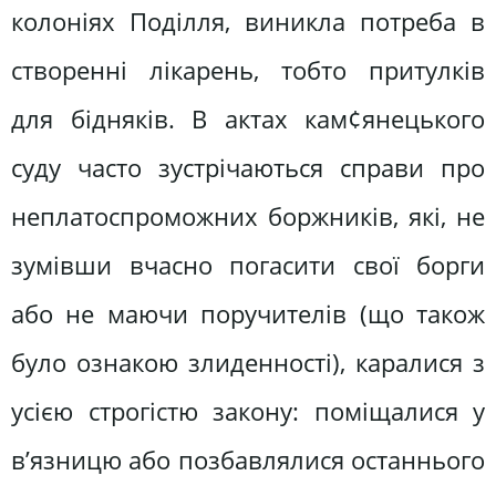
колоніях Поділля, виникла потреба в
створенні лікарень, тобто притулків
для бідняків. В актах кам¢янецького
суду часто зустрічаються справи про
неплатоспроможних боржників, які, не
зумівши вчасно погасити свої борги
або не маючи поручителів (що також
було ознакою злиденності), каралися з
усією строгістю закону: поміщалися у
в’язницю або позбавлялися останнього