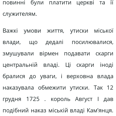
повинні були платити церкві та її
служителям.
Важкі умови життя, утиски міської
влади, що дедалі посилювалися,
змушували вірмен подавати скарги
центральній владі. Ці скарги іноді
бралися до уваги, і верховна влада
наказувала обмежити утиски. Так 12
грудня 1725 . король Август І дав
подібний наказ міській владі Кам’янця.