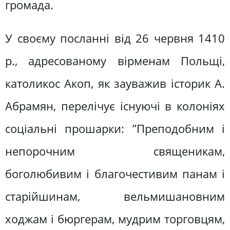
громада.
У своєму посланні від 26 червня 1410
р., адресованому вірменам Польщі,
католикос Акоп, як зауважив історик А.
Абрамян, перелічує існуючі в колоніях
соціальні прошарки: ”Преподобним і
непорочним священикам,
боголюбивим і благочестивим панам і
старійшинам, вельмишановним
ходжам і бюргерам, мудрим торговцям,