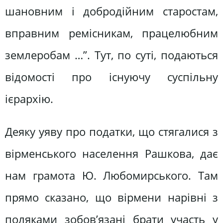
шановним і добродійним старостам,
вправним ремісникам, працелюбним
землеробам …”. Тут, по суті, подаються
відомості про існуючу суспільну
ієрархію.
Деяку уяву про податки, що стягалися з
вірменського населення Рашкова, дає
нам грамота Ю. Любомирського. Там
прямо сказано, що вірмени нарівні з
поляками зобов’язані брати участь у