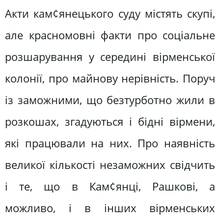
Акти кам¢янецького суду містять скупі,
але красномовні факти про соціальне
розшарування у середині вірменської
колонії, про майнову нерівність. Поруч
із заможними, що безтурботно жили в
розкошах, згадуються і бідні вірмени,
які працювали на них. Про наявність
великої кількості незаможних свідчить
і те, що в Кам¢янці, Рашкові, а
можливо, і в інших вірменських