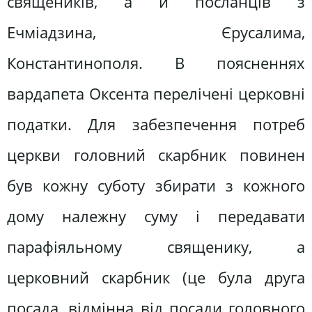
священиків, а й посланців з
Ечміадзина, Єрусалима,
Константинополя. В поясненнях
вардапета Оксента перелічені церковні
податки. Для забезпечення потреб
церкви головний скарбник повинен
був кожну суботу збирати з кожного
дому належну суму і передавати
парафіяльному священику, а
церковний скарбник (це була друга
посада, відмінна від посади головного