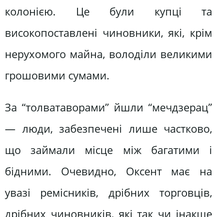
колонією. Це були купці та
високопоставлені чиновники, які, крім
нерухомого майна, володіли великими
грошовими сумами.
За “толватаворами” йшли “мечдзерац”
― люди, забезпечені лише частково,
що займали місце між багатими і
бідними. Очевидно, Оксент має на
увазі ремісників, дрібних торговців,
дрібних чиновників, які так чи інакше