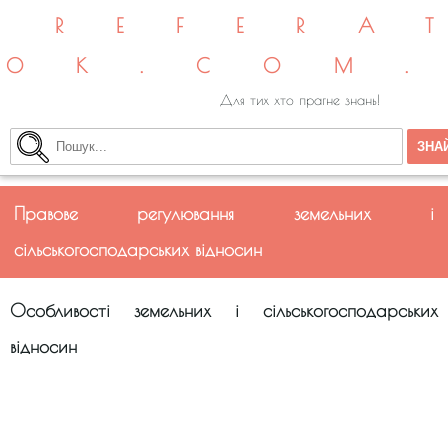
REFERA
OK.COM
Для тих хто прагне знань!
Правове регулювання земельних і
сільськогосподарських відносин
Особливості земельних і сільськогосподарських
відносин