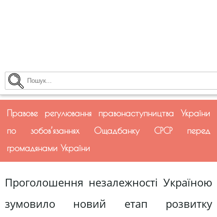
Правове регулювання правонаступництва України
по зобов’язаннях Ощадбанку СРСР перед
громадянами України
Проголошення незалежності Україною
зумовило новий етап розвитку