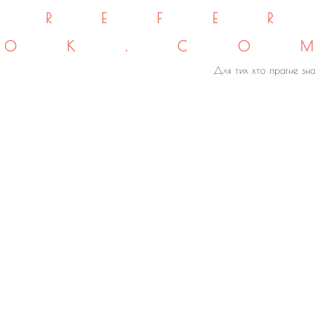
REFE
OK.CO
Для тих хто прагне зна