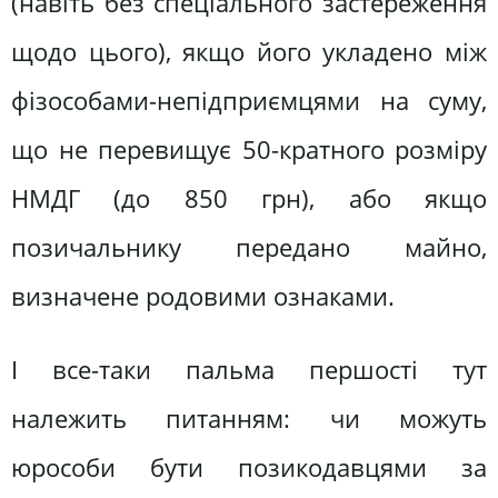
(навіть без спеціального застереження
щодо цього), якщо його укладено між
фізособами-непідприємцями на суму,
що не перевищує 50-кратного розміру
НМДГ (до 850 грн), або якщо
позичальнику передано майно,
визначене родовими ознаками.
І все-таки пальма першості тут
належить питанням: чи можуть
юрособи бути позикодавцями за