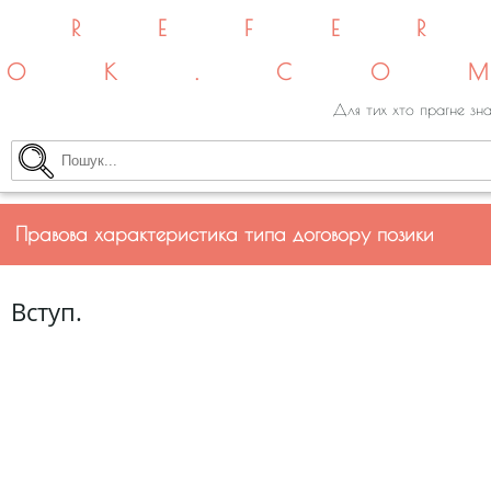
REFE
OK.CO
Для тих хто прагне зна
Правова характеристика типа договору позики
Вступ.