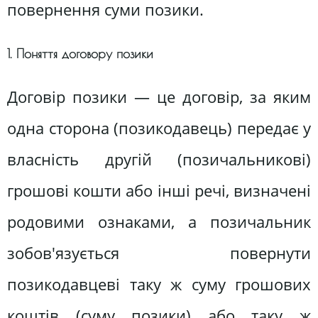
повернення суми позики.
1. Поняття договору позики
Договір позики — це договір, за яким
одна сторона (позикодавець) передає у
власність другій (позичальникові)
грошові кошти або інші речі, визначені
родовими ознаками, а позичальник
зобов'язується повернути
позикодавцеві таку ж суму грошових
коштів (суму позики) або таку ж