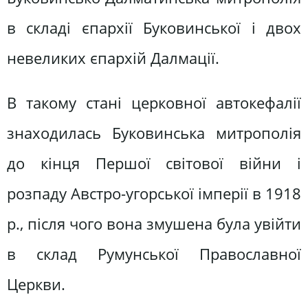
в складі єпархії Буковинської і двох
невеликих єпархій Далмації.
В такому стані церковної автокефалії
знаходилась Буковинська митрополія
до кінця Першої світової війни і
розпаду Австро-угорської імперії в 1918
р., після чого вона змушена була увійти
в склад Румунської Православної
Церкви.