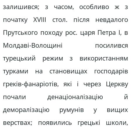
залишився; з часом, особливо ж з
початку XVIII стол. після невдалого
Прутського походу рос. царя Петра І, в
Молдаві-Волощині посилився
турецький режим з використанням
турками на становищах господарів
греків-фанаріотів, які і через Церкву
почали денаціоналізацію й
деморалізацію румунів у вищих
верствах; появились грецькі школи,