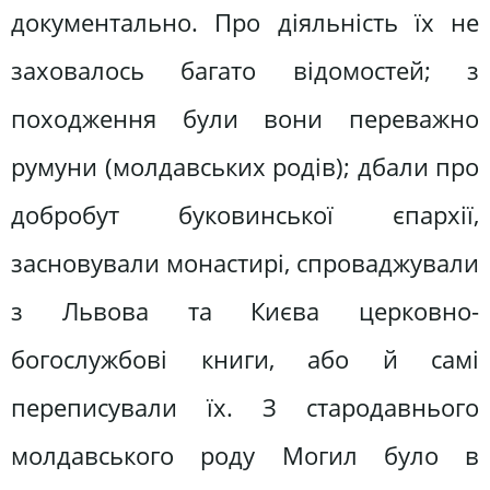
документально. Про діяльність їх не
заховалось багато відомостей; з
походження були вони переважно
румуни (молдавських родів); дбали про
добробут буковинської єпархії,
засновували монастирі, спроваджували
з Львова та Києва церковно-
богослужбові книги, або й самі
переписували їх. З стародавнього
молдавського роду Могил було в