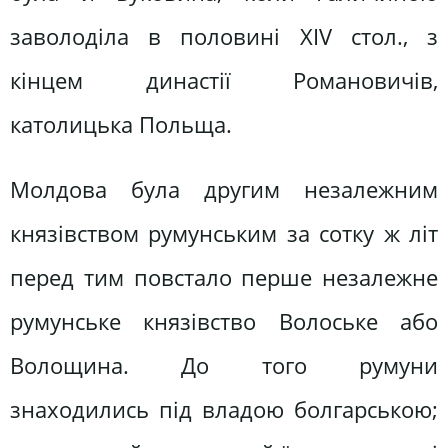
заволоділа в половині XIV стол., з
кінцем династії Романовичів,
католицька Польща.
Молдова була другим незалежним
князівством румунським за сотку ж літ
перед тим повстало перше незалежне
румунське князівство Волоське або
Волощина. До того румуни
знаходились під владою болгарською;