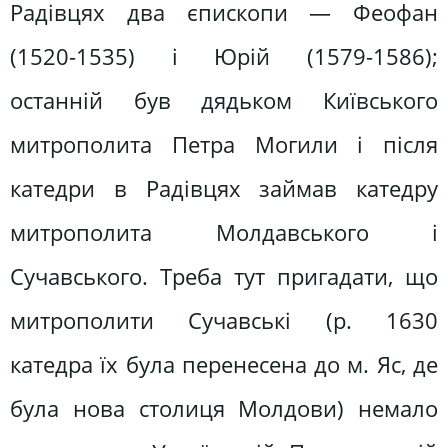
Радівцях два єпископи — Феофан
(1520-1535) і Юрій (1579-1586);
останній був дядьком Київського
митрополита Петра Могили і після
катедри в Радівцях займав катедру
митрополита Молдавського і
Сучавського. Треба тут пригадати, що
митрополити Сучавські (р. 1630
катедра їх була перенесена до м. Яс, де
була нова столиця Молдови) немало