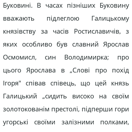
Буковині. В часах пізніших Буковину
вважають підлеглою Галицькому
князівству за часів Ростиславичів, з
яких особливо був славний Ярослав
Осмомисл, син Володимирка; про
цього Ярослава в „Слові про похід
Ігоря" співав співець, що цей князь
Галицький „сидить високо на своїм
золотокованім престолі, підперши гори
угорські своїми залізними полками,