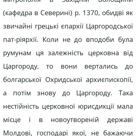
(кафедра в Северині) р. 1370, обидві як
звичайні грецькі єпархії Царгородської
пат-ріярхії. Коли не до вподоби була
румунам ця залежність церковна від
Царгороду, то вони вертались до
болгарської Охридської архиєпископії,
а потім знову до Царгороду. Така
нестійність церковної юрисдикції мала
місце і в новоутвореній державі
Молдові, господарі якої, не бажаючи