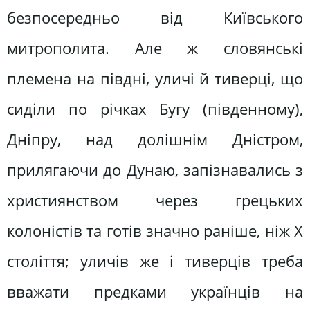
безпосередньо від Київського
митрополита. Але ж словянські
племена на півдні, уличі й тиверці, що
сиділи по річках Бугу (південному),
Дніпру, над долішнім Дністром,
прилягаючи до Дунаю, запізнавались з
християнством через грецьких
колоністів та готів значно раніше, ніж X
століття; уличів же і тиверців треба
вважати предками українців на