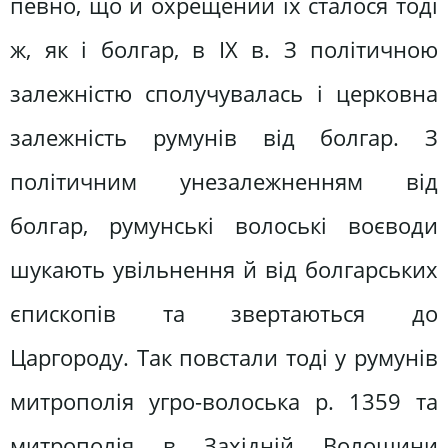
певно, що й охрещений їх сталося тоді
ж, як і болгар, в IX в. З політичною
залежністю сполучувалась і церковна
залежність румунів від болгар. З
політичним унезалежненням від
болгар, румунські волоські воєводи
шукають увільнення й від болгарських
єпископів та звертаються до
Царгороду. Так повстали тоді у румунів
митрополія угро-волоська р. 1359 та
митрополія в Західній Волощини