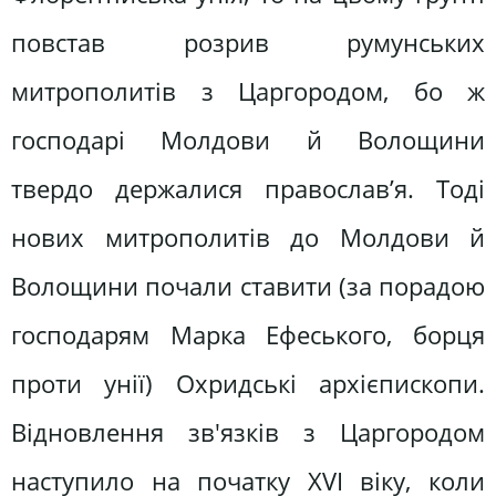
повстав розрив румунських
митрополитів з Царгородом, бо ж
господарі Молдови й Волощини
твердо держалися православ’я. Тоді
нових митрополитів до Молдови й
Волощини почали ставити (за порадою
господарям Марка Ефеського, борця
проти унії) Охридські архієпископи.
Відновлення зв'язків з Царгородом
наступило на початку XVI віку, коли