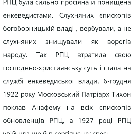
РПЦ була сильно просіяна й понищена
енкеведистами. Слухняних єпископів
богоборницькій владі , вербували, а не
слухняних знищували як ворогів
народу. Так РПЦ втратила свою
господньо-християнську суть і стала на
службі енкеведиської влади. 6-грудня
1922 року Московський Патріарх Тихон
поклав Анафему на всіх єпископів
обновленців РПЦ, а 1927 році РПЦ
увійшла ще й в сергіянську єресь.