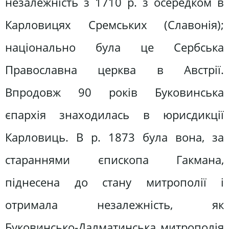
незалежність з 1710 р. з осередком в
Карловицях Сремських (Славонія);
національно була це Сербська
Православна церква в Австрії.
Впродовж 90 років Буковинська
єпархія знаходилась в юрисдикції
Карловиць. В р. 1873 була вона, за
стараннями єпископа Гакмана,
піднесена до стану митрополії і
отримала незалежність, як
Буковинсько-Далматинська митрополія