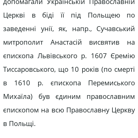
допомагали Українській Православній
Церкві в біді її під Польщею по
заведенні унії, як, напр., Сучавський
митрополит Анастасій висвятив на
єпископа Львівського р. 1607 Єремію
Тиссаровського, що 10 років (по смерті
в 1610 р. єпископа Перемиського
Михаїла) був єдиним православним
єпископом на всю Православну Церкву
в Польщі.