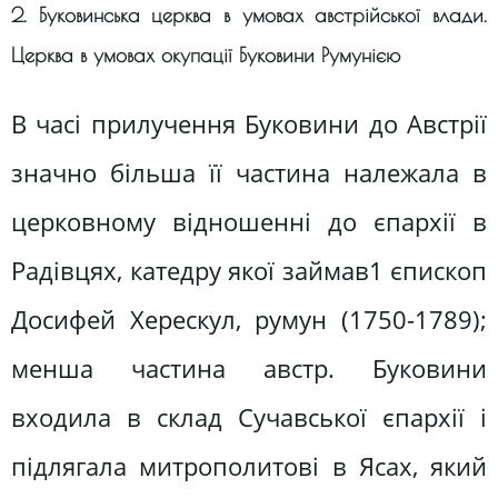
2. Буковинська церква в умовах австрійської влади.
Церква в умовах окупації Буковини Румунією
В часі прилучення Буковини до Австрії
значно більша її частина належала в
церковному відношенні до єпархії в
Радівцях, катедру якої займав1 єпископ
Досифей Херескул, румун (1750-1789);
менша частина австр. Буковини
входила в склад Сучавської єпархії і
підлягала митрополитові в Ясах, який