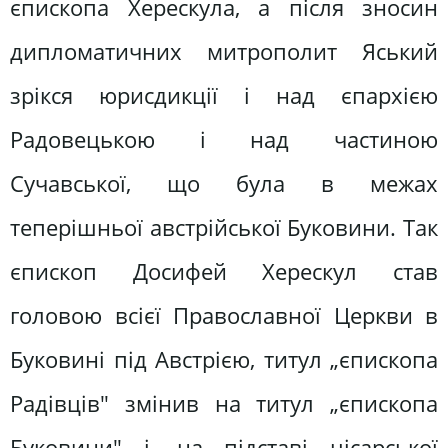
єпископа Херескула, а після зносин
дипломатичних митрополит Яський
зрікся юрисдикції і над єпархією
Радовецькою і над частиною
Сучавської, що була в межах
теперішньої австрійської Буковини. Так
єпископ Досифей Херескул став
головою всієї Православної Церкви в
Буковині під Австрією, титул „єпископа
Радівців" змінив на титул „єпископа
Буковини" і, на підставі цісарської