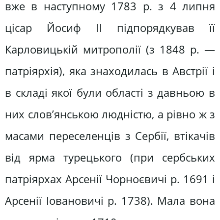
вже в наступному 1783 р. з 4 липня
цісар Йосиф II підпорядкував її
Карловицькій митрополії (з 1848 р. —
патріярхія), яка знаходилась в Австрії і
в складі якої були області з давньою в
них слов’янською людністю, а рівно ж з
масами переселенців з Сербії, втікачів
від ярма турецького (при сербських
патріярхах Арсенії Чорноєвичі р. 1691 і
Арсенії Іовановичі р. 1738). Мала вона