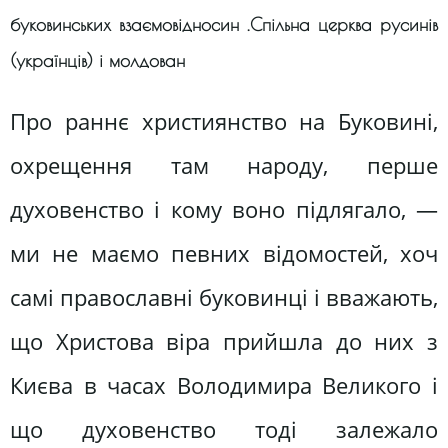
буковинських взаємовідносин .Спільна церква русинів
(українців) і молдован
Про раннє християнство на Буковині,
охрещення там народу, перше
духовенство і кому воно підлягало, —
ми не маємо певних відомостей, хоч
самі православні буковинці і вважають,
що Христова віра прийшла до них з
Києва в часах Володимира Великого і
що духовенство тоді залежало