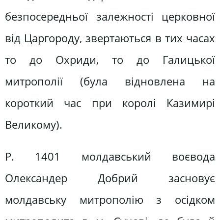
безпосередньої залежності церковної
від Царгороду, звертаються в тих часах
то до Охриди, то до Галицької
митрополії (була відновлена на
короткий час при королі Казимирі
Великому).
Р. 1401 молдавський воєвода
Олександер Добрий засновує
молдавську митрополію з осідком