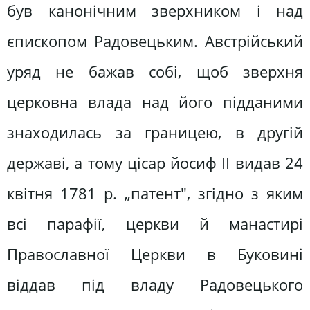
був канонічним зверхником і над
єпископом Радовецьким. Австрійський
уряд не бажав собі, щоб зверхня
церковна влада над його підданими
знаходилась за границею, в другій
державі, а тому цісар йосиф II видав 24
квітня 1781 р. „патент", згідно з яким
всі парафії, церкви й манастирі
Православної Церкви в Буковині
віддав під владу Радовецького