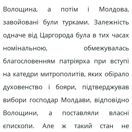
Волощина, а потім і Молдова,
завойовані були турками. Залежність
одначе від Царгорода була в тих часах
номінальною, обмежувалась
благословенням патріярха при вступі
на катедри митрополитів, яких обірало
духовенство і бояри, підтверджував
вибори господар Молдави, відповідно
Волощини, а поставляли власні
єпископи. Але ж такий стан не