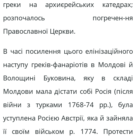
греки на архиєрейських катедрах;
розпочалось погречен-ня
Православної Церкви.
В часі посилення цього елінізаційного
наступу греків-фанаріотів в Молдові й
Волощині Буковина, яку в складі
Молдови мала дістати собі Росія (після
війни з турками 1768-74 рр.), була
уступлена Росією Австрії, яка й зайняла
її своїм військом р. 1774. Протести