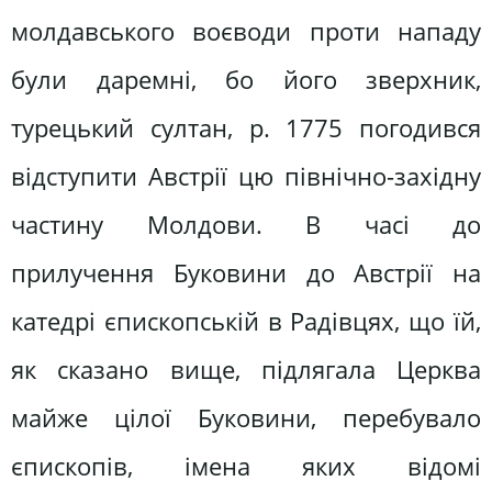
молдавського воєводи проти нападу
були даремні, бо його зверхник,
турецький султан, р. 1775 погодився
відступити Австрії цю північно-західну
частину Молдови. В часі до
прилучення Буковини до Австрії на
катедрі єпископській в Радівцях, що їй,
як сказано вище, підлягала Церква
майже цілої Буковини, перебувало
єпископів, імена яких відомі