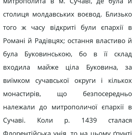
митрополита в м. Сучаві, де була й
столиця молдавських воєвод. Близько
того ж часу відкриті були єпархії в
Романі й Радівцях; остання властиво й
була Буковинською, бо в її склад
входила майже ціла Буковина, за
виїмком сучавської округи і кількох
монастирів, що безпосередньо
належали до митрополичої єпархії в
Сучаві. Коли р. 1439 сталася
Флорентійська унія, то на цьому ґрунті