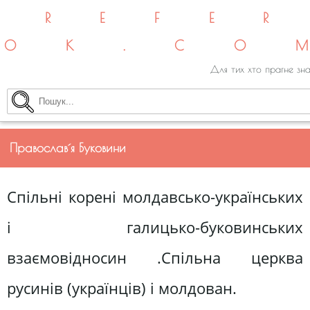
REFE
OK.CO
Для тих хто прагне зна
Православ´я Буковини
Спільні корені молдавсько-українських
і галицько-буковинських
взаємовідносин .Спільна церква
русинів (українців) і молдован.