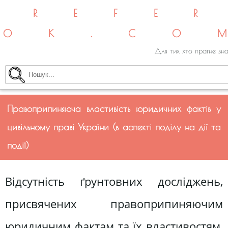
REFE
OK.CO
Для тих хто прагне зна
Правоприпиняюча властивість юридичних фактів у
цивільному праві України (в аспекті поділу на дії та
події)
Відсутність ґрунтовних досліджень,
присвячених правоприпиняючим
юридичним фактам та їх властивостям,