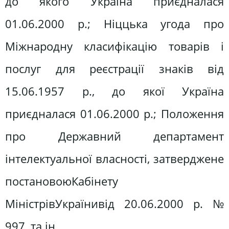
до якого Україна приєдналася
01.06.2000 р.; Ніццька угода про
Міжнародну класифікацію товарів і
послуг для реєстрації знаків від
15.06.1957 р., до якої Україна
приєдналася 01.06.2000 р.; Положення
про Державний департамент
інтелектуальної власності, затверджене
постановоюКабінету
МіністрівУкраїнивід 20.06.2000 р. №
997, та ін.