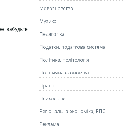
Мовознавство
Музика
е забудьте
Педагогіка
Податки, податкова система
Політика, політологія
Політична економіка
Право
Психологія
Регіональна економіка, РПС
Реклама