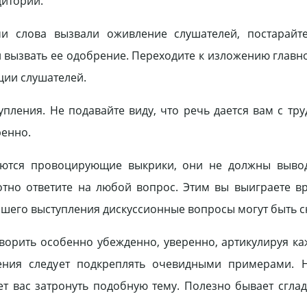
дитории.
и сло­ва вызвали оживление слушателей, постарайте
 выз­вать ее одобрение. Переходите к изложению главно
кции слушателей.
­ления. Не подавайте виду, что речь дается вам с тру
ренно.
дают­ся провоцирующие выкрики, они не должны выво
отно ответите на любой вопрос. Этим вы выиграете в
ейшего выступления дискуссионные вопросы могут быть с
орить особенно убежденно, уверенно, артикулируя каж
ения следует подкреплять очевидными примерами. Н
ет вас затронуть подобную тему. Полезно бывает сгла­д