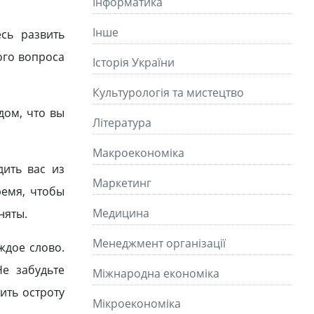
Інформатика
Інше
сь развить
го воп­роса
Історія України
Культурологія та мистецтво
дом, что вы
Літературa
Макроекономіка
дить вас из
Маркетинг
ремя, чтобы
Медицина
няты.
Менеджмент організації
­дое слово.
е забудьте
Міжнародна економіка
ить остроту
Мікроекономіка