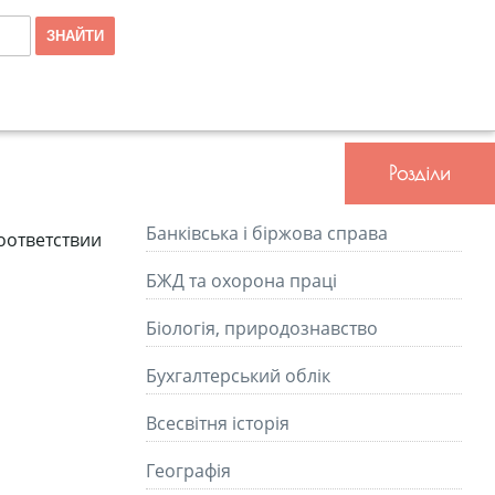
Розділи
Банківська і біржова справа
ответствии
БЖД та охорона праці
Біологія, природознавство
Бухгалтерський облік
Всесвітня історія
Географія