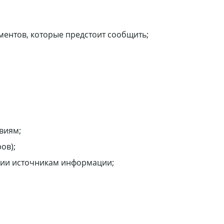
ен­тов, которые предстоит сообщить;
виям;
ов);
рии источникам информации;