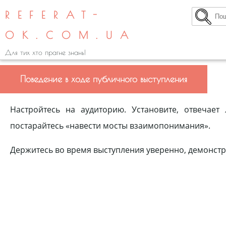
REFERAT-
OK.COM.UA
Для тих хто прагне знань!
Поведение в ходе публичного выступления
Настройтесь на аудиторию. Установите, отвечае
постарайтесь «навести мосты взаимопонимания».
Держитесь во время выступления уверенно, демонст­р