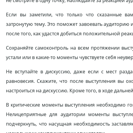
не смотрите в одну точку, наблюдайте за реакцией ау
Если вы заметили, что только что сказанные вам
затронутую тему. Это поможет завоевать аудиторию и
после того, как удастся добиться положительной ре­а
Сохраняйте самоконтроль на всем протяжении выступ
устали или в какие-то моменты чувствуете себя неуве
Не вступайте в дискуссию, даже если с мест раз
равновесия. Скажите, что после выступления вы ох
настроиться на дискуссию. Кроме того, в ходе дальн
В критические моменты выступления необходимо го­в
Нелицеприятные для аудитории моменты выс­тупл
подчеркнуть, что насущная необходимость зас­тавля