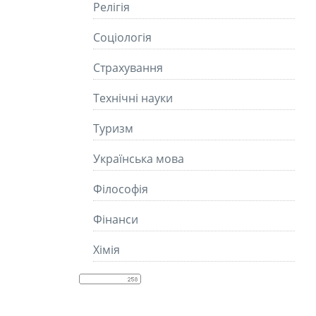
Релігія
Соціологія
Страхування
Технічні науки
Туризм
Українська мова
Філософія
Фінанси
Хімія