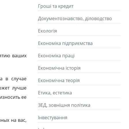
Гроші та кредит
Документознавство, діловодство
Екологія
Економіка підприємства
иятию ваших
Економіка праці
Економічна історія
а в случае
Економічна теорія
ожет лучше
Етика, естетика
износить ее
ЗЕД, зовнішня політика
Інвестування
ных на вас,