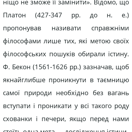
ніщо не зможе її замінити». Відомо, що
Платон (427-347 рр. до н. е.)
пропонував називати справжніми
філософами лише тих, які метою своїх
філософських пошуків обирали істину.
Ф. Бекон (1561-1626 рр.) зазначав, щоб
якнайглибше проникнути в таємницю
самої природи необхідно без вагань
вступати і проникати у всі такого роду
схованки і печери, якщо перед нами
стоїть одна мета — дослідження істини.