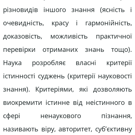
різновидів іншого знання (ясність і
очевидність, красу і гармонійність,
доказовість, можливість практичної
перевірки отриманих знань тощо).
Наука розробляє власні критерії
істинності суджень (критерії науковості
знання). Критеріями, які дозволяють
виокремити істинне від неістинного в
сфері ненаукового пізнання,
називають віру, авторитет, суб’єктивну