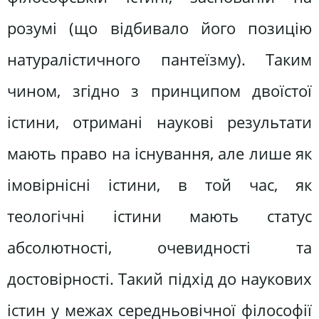
розумі (що відбивало його позицію
натуралістичного пантеїзму). Таким
чином, згідно з принципом двоїстої
істини, отримані наукові результати
мають право на існування, але лише як
імовірнісні істини, в той час, як
теологічні істини мають статус
абсолютності, очевидності та
достовірності. Такий підхід до наукових
істин у межах середньовічної філософії