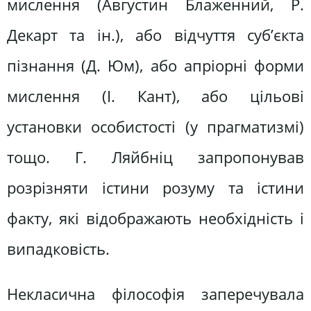
мислення (Августин Блаженний, Р.
Декарт та ін.), або відчуття суб’єкта
пізнання (Д. Юм), або апріорні форми
мислення (І. Кант), або цільові
установки особистості (у прагматизмі)
тощо. Г. Ляйбніц запропонував
розрізняти істини розуму та істини
факту, які відображають необхідність і
випадковість.
Некласична філософія заперечувала