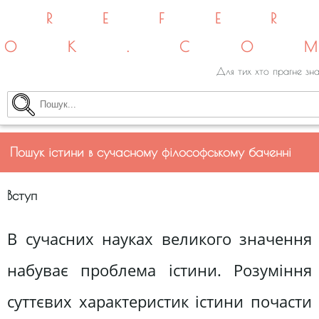
REFE
OK.CO
Для тих хто прагне зна
Пошук істини в сучасному філософському баченні
Вступ
В сучасних науках великого значення
набуває проблема істини. Розуміння
суттєвих характеристик істини почасти