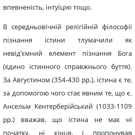
впевненість, інтуїцію тощо.
В середньовічній релігійній філософії
пізнання істини тлумачили як
невід’ємний елемент пізнання Бога
(єдино істинного справжнього буття).
За Августином (354-430 рр.), істина є те,
за допомогою чого стає явним те, що є.
Ансельм Кентерберійський (1033-1109
рр.) вважав, що істина не має ні
початку, ні кінця, і пропонував