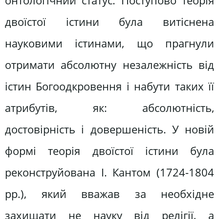
онтологічний статус. Поступово теорія
двоїстої істини була витіснена
науковими істинами, що прагнули
отримати абсолютну незалежність від
істин Богоодкровення і набути таких її
атрибутів, як: абсолютність,
достовірність і довершеність. У новій
формі теорія двоїстої істини була
реконструйована І. Кантом (1724-1804
рр.), який вважав за необхідне
захищати не науку від релігії, а