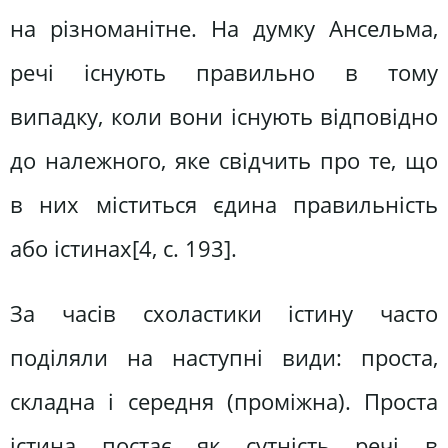
на різноманітне. На думку Ансельма,
речі існують правильно в тому
випадку, коли вони існують відповідно
до належного, яке свідчить про те, що
в них міститься єдина правильність
або істинах[4, c. 193].
За часів схоластики істину часто
поділяли на наступні види: проста,
складна і середня (проміжна). Проста
істина постає як сутність речі в