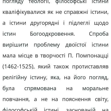
погляду теології, філософські істини
кваліфікувалися як не справжні істини,
а істини другорядні і підлеглі щодо
істин Богоодкровення. Спроба
вирішити проблему двоїстої істини
мала місце в творчості П. Помпонацці
(1462-1525), який також протиставляв
релігійну істину, яка, на його погляд,
була спрямована на моральне
повчання, а не на пояснення світу,
філософській істині, заснованій на