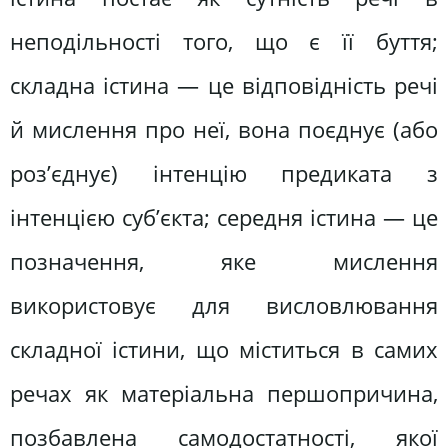
неподільності того, що є її буття;
складна істина — це відповідність речі
й мислення про неї, вона поєднує (або
роз’єднує) інтенцію предиката з
інтенцією суб’єкта; середня істина — це
позначення, яке мислення
використовує для висловлювання
складної істини, що міститься в самих
речах як матеріальна першопричина,
позбавлена самодостатності, якої