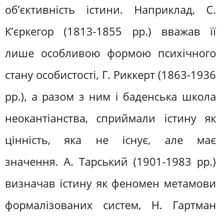
об’єктивність істини. Наприклад, С.
К’єркегор (1813-1855 рр.) вважав її
лише особливою формою психічного
стану особистості, Г. Риккерт (1863-1936
рр.), а разом з ним і баденська школа
неокантіанства, сприймали істину як
цінність, яка не існує, але має
значення. А. Тарський (1901-1983 рр.)
визначав істину як феномен метамови
формалізованих систем, Н. Гартман