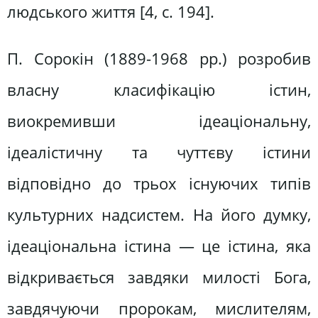
людського життя [4, c. 194].
П. Сорокін (1889-1968 рр.) розробив
власну класифікацію істин,
виокремивши ідеаціональну,
ідеалістичну та чуттєву істини
відповідно до трьох існуючих типів
культурних надсистем. На його думку,
ідеаціональна істина — це істина, яка
відкривається завдяки милості Бога,
завдячуючи пророкам, мислителям,