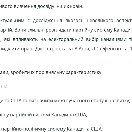
ивого вивчення досвіду інших країн.
ктуальним є дослідження якогось невеликого аспект
 партій. Вони схильні розглядати партійну систему Канади
, які впливають на електоральний вибір канадцями ті
виділити праці Дж.Петроціка та А.Анга, Л.Стефенсон та 
ади, зробити їх порівняльну характеристику.
нь:
 та США та визначити межі сучасного етапу її розвитку;
н у партійній системі Канади та США;
 партійно-політичну систему Канади та США;