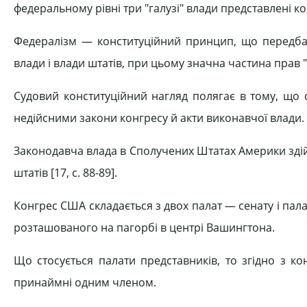
федеральному рівні три "галузі" влади представлені 
Федералізм — конституційний принцип, що передба
влади і влади штатів, при цьому значна частина прав
Судовий конституційний нагляд полягає в тому, що 
недійсними закони конгресу й акти виконавчої влади
Законодавча влада в Сполучених Штатах Америки зді
штатів [17, c. 88-89].
Конгрес США складається з двох палат — сенату і пала
розташованого на пагорбі в центрі Вашингтона.
Що стосується палати представників, то згідно з к
принаймні одним членом.