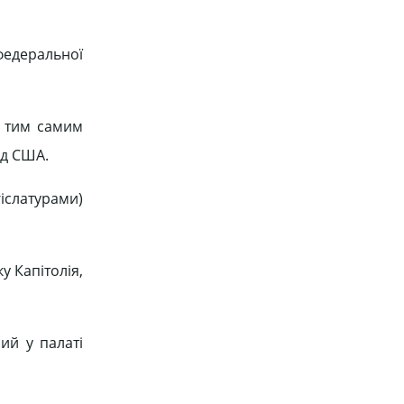
федеральної
і тим самим
уд США.
іслатурами)
у Капітолія,
ий у палаті