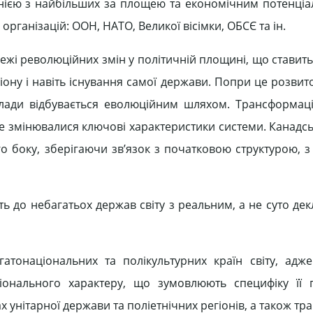
однією з найбільших за площею та економічним потенці
рганізацій: ООН, НАТО, Великої вісімки, ОБСЄ та ін.
жі революційних змін у політичній площині, що ставить
егіону і навіть існування самої держави. Попри це розвит
лади відбувається еволюційним шляхом. Трансформаці
е змінювалися ключові характеристики системи. Канадсь
о боку, зберігаючи зв’язок з початковою структурою, з 
ь до небагатьох держав світу з реальним, а не суто де
атонаціональних та полікультурних країн світу, адж
іонального характеру, що зумовлюють специфіку її 
 унітарної держави та поліетнічних регіонів, а також т