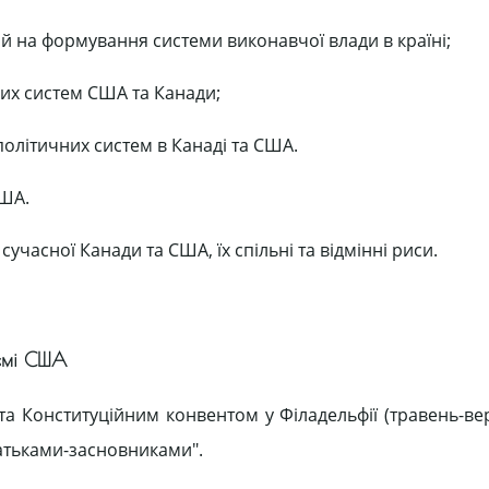
й на формування системи виконавчої влади в країні;
них систем США та Канади;
олітичних систем в Канаді та США.
США.
часної Канади та США, їх спільні та відмінні риси.
темі США
та Конституційним конвентом у Філадельфії (травень-ве
батьками-засновниками".