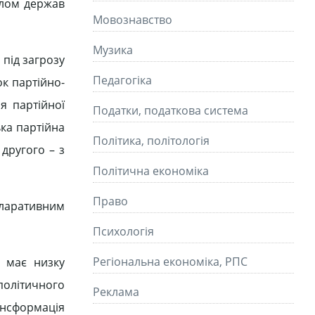
алом держав
Мовознавство
Музика
 під загрозу
Педагогіка
ок партійно-
я партійної
Податки, податкова система
ка партійна
Політика, політологія
другого – з
Політична економіка
Право
кларативним
Психологія
Регіональна економіка, РПС
е має низку
політичного
Реклама
рансформація