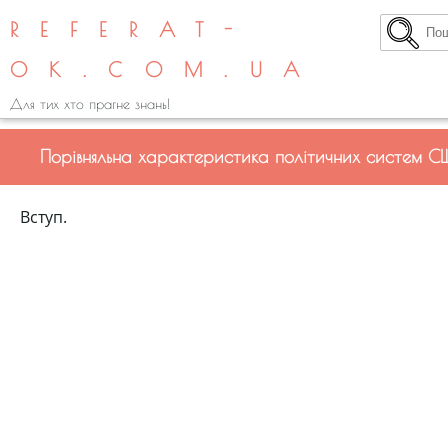
REFERAT-
OK.COM.UA
Для тих хто прагне знань!
Порівняльна характеристика політичних систем С
Вступ.