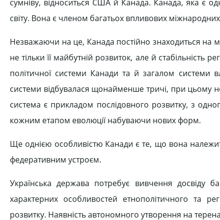
сумніву, відноситься США й Канада. Канада, яка є 
світу. Вона є членом багатьох впливових міжнародних о
Незважаючи на це, Канада постійно знаходиться на ме
не тільки її майбутній розвиток, але й стабільність р
політичної системи Канади та й загалом системи в
системи відбувалася щонайменше тричі, при цьому н
система є прикладом послідовного розвитку, з одног
кожним етапом еволюції набуваючи нових форм.
Ще однією особливістю Канади є те, що вона належит
федеративним устроєм.
Українська держава потребує вивчення досвіду баг
характерних особливостей етнополітичного та рег
розвитку. Наявність автономного утворення на теренах