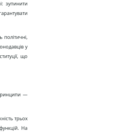
і: зупинити
гарантувати
ь політичні,
конодавців у
титуції, що
 принципи —
жність трьох
функцій. На