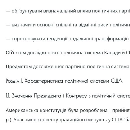
— обґрунтувати визначальний вплив політичних парті
— визначити основні спільні та відмінні риси політич
— спрогнозувати тенденції подальшої трансформації п
Об’єктом дослідження є політична система Канади й 
Предметом дослідженняє партійно-політична система су
Розділ 1. Характеристика політичної системи США
1.1. Значення Президента і Конгресу в політичній сис
Американська конституція була розроблена і прийня
p.). Учасників конвенту традиційно іменують у США "