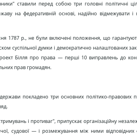
ники" ставили перед собою три головні політичні ціл
жаву на федеративній основі, надійно відмежувати і 
сня 1787 р., не були включені положення, що гарантуют
иском суспільної думки і демократично налаштованих за
роект Білля про права — перші 10 виправлень до конс
льних прав громадян.
ї держави покладено три основних політико-правових
ляд.
тримувань і противаг", припускає організаційну незале
чої, судової — і розмежування між ними відповідних 