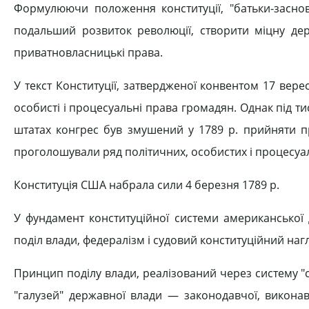
Формулюючи положення конституції, "батьки-заснов
подальший розвиток революції, створити міцну дер
приватновласницькі права.
У текст Конституції, затвердженої конвентом 17 вере
особисті і процесуальні права громадян. Однак під т
штатах конгрес був змушений у 1789 р. прийняти п
проголошували ряд політичних, особистих і процесуа
Конституція США набрала сили 4 березня 1789 р.
У фундамент конституційної системи американсько
поділ влади, федералізм і судовий конституційний наг
Принцип поділу влади, реалізований через систему "с
"галузей" державної влади — законодавчої, виконав