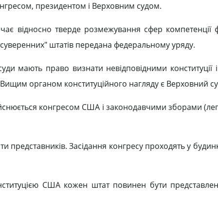
конгресом, президентом і Верховним судом.
чає відносно тверде розмежування сфер компетенції 
 "суверенних" штатів передана федеральному уряду.
суди мають право визнати невідповідними конституції 
. Вищим органом конституційного нагляду є Верховний с
йснюється конгресом США і законодавчими зборами (лег
ти представників. Засідання конгресу проходять у будинк
онституцією США кожен штат повинен бути представлен