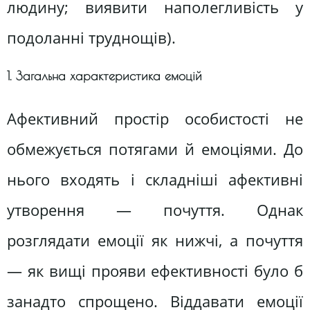
людину; виявити наполегливість у
подоланні труднощів).
1. Загальна характеристика емоцій
Афективний простір особистості не
обмежується потягами й емоціями. До
нього входять і складніші афективні
утворення — почуття. Однак
розглядати емоції як нижчі, а почуття
— як вищі прояви ефективності було б
занадто спрощено. Віддавати емоції