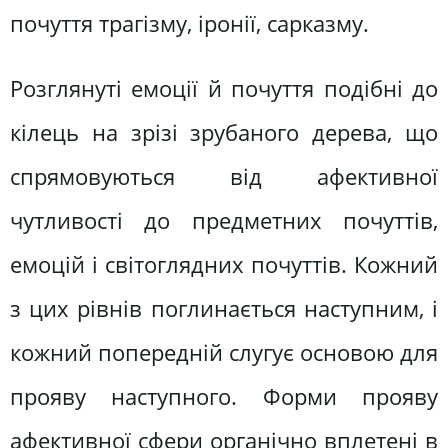
почуття трагізму, іронії, сарказму.
Розглянуті емоції й почуття подібні до
кілець на зрізі зрубаного дерева, що
спрямовуються від афективної
чутливості до предметних почуттів,
емоцій і світоглядних почуттів. Кожний
з цих рівнів поглинається наступним, і
кожний попередній слугує основою для
прояву наступного. Форми прояву
афективної сфери органічно вплетені в