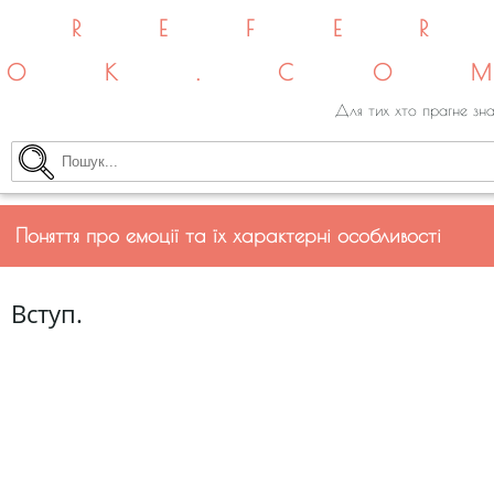
REFE
OK.CO
Для тих хто прагне зна
Поняття про емоції та їх характерні особливості
Вступ.