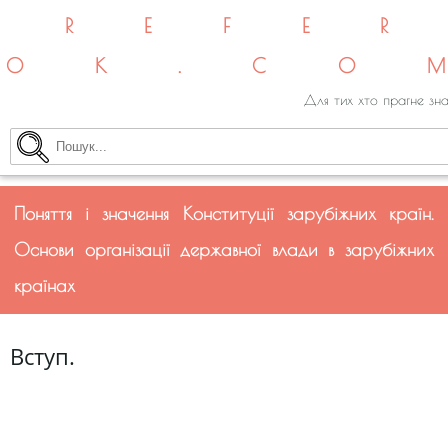
REFE
OK.CO
Для тих хто прагне зна
Поняття і значення Конституції зарубіжних країн.
Основи організації державної влади в зарубіжних
країнах
Вступ.