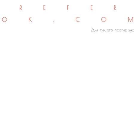
REFE
OK.CO
Для тих хто прагне зна