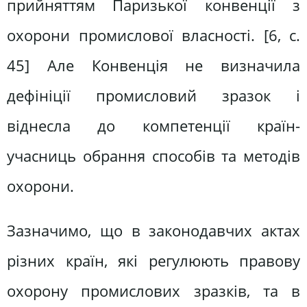
прийняттям Паризької конвенції з
охорони промислової власності. [6, с.
45] Але Конвенція не визначила
дефініції промисловий зразок і
віднесла до компетенції країн-
учасниць обрання способів та методів
охорони.
Зазначимо, що в законодавчих актах
різних країн, які регулюють правову
охорону промислових зразків, та в