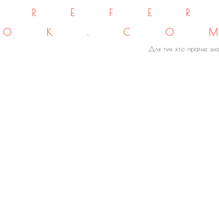
REFE
OK.CO
Для тих хто прагне зна