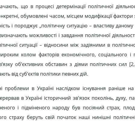
ачають, що в процесі детермінації політичної діяльнос
конкретні, обумовлені часом, місцем модифікації фактори 
упність і породжує „політичну ситуацію – властиву даному
изначають можливості і завдання політичної діяльності,
літичної ситуації – відносини між задіяними в політич
ироким колом факторів економічного, соціального і 
’язку об’єктивних обставин з діями політичних сил [2, 
ть від суб’єктів політики певних дій.
 проблеми в Україні наслідком існування раніше на ї
рервав в Україні історичний зв'язок поколінь, духу, па
неного і підміненого народу був посіяний страх, пло
ого страху беруть свій початок наші нинішні політичні 