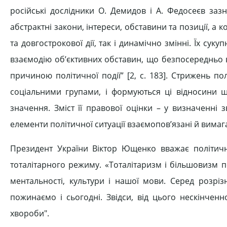
російські дослідники О. Демидов і А. Федосеєв зазн
абстрактні закони, інтереси, обставини та позиції, а 
та довгострокової дії, так і динамічно змінні. Їх сук
взаємодію об’єктивних обставин, що безпосередньо в
причиною політичної події” [2, с. 183]. Стрижень по
соціальними групами, і формуються ці відносини ш
значення. Зміст її правової оцінки – у визначенні зв
елементи політичної ситуації взаємопов’язані й вимагаю
Президент України Віктор Ющенко вважає політичні
тоталітарного режиму. «Тоталітаризм і більшовизм пе
ментальності, культури і нашої мови. Серед розріз
пожинаємо і сьогодні. Звідси, від цього нескінченн
хвороби".