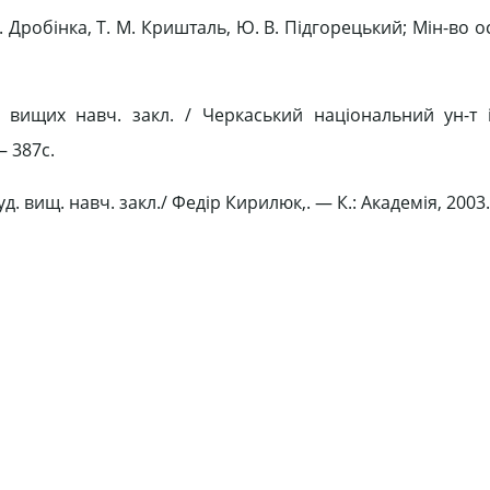
Г. Дробінка, Т. М. Кришталь, Ю. В. Підгорецький; Мін-во ос
. вищих навч. закл. / Черкаський національний ун-т 
 387с.
д. вищ. навч. закл./ Федір Кирилюк,. — К.: Академія, 2003.