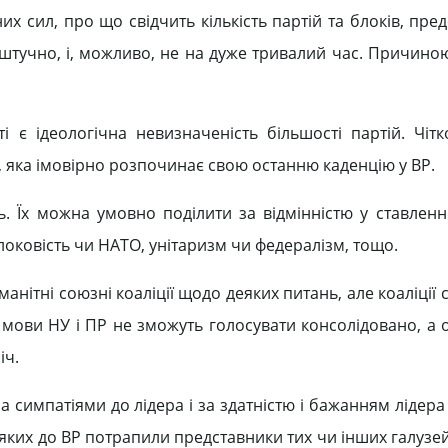
их сил, про що свідчить кількість партій та блоків, пре
 штучно, і, можливо, не на дуже тривалий час. Причиною
 є ідеологічна невизначеність більшості партій. Чітк
, яка імовірно розпочинає свою останню каденцію у ВР.
ь. Їх можна умовно поділити за відмінністю у ставленн
оковість чи НАТО, унітаризм чи федералізм, тощо.
ітні союзні коаліції щодо деяких питань, але коаліції с
ь мови НУ і ПР не зможуть голосувати консолідовано, а 
іч.
а симпатіями до лідера і за здатністю і бажанням лідер
ді яких до ВР потрапили представники тих чи інших галузе