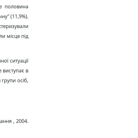
же половина
ну" (11,9%).
актеризували
ли місце під
ної ситуації
е виступає в
 групи осіб,
ання , 2004.