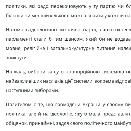
політики, які радо перекочовують у ту партію чи б
більшій чи меншій кількості можна знайти у кожній пар
Натомість ідеологічно визначені партії, з чітко окрес
парламенті стали б тим шансом, який би не додавав
мовне, релігійне і загальнокультурне питання нале
зникнути.
На жаль, вибори за суто пропорційною системою не 
найважливіших наслідків цієї системи, зокрема відпов
наступними виборами.
Позитивом є те, що громадяни України у своєму виб
політика, але й на ідеологію, яку б мала представлят
обіцянок, принаймні, задля свого політичного майбут