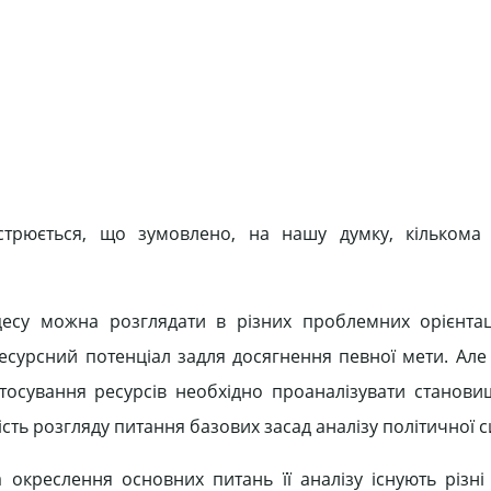
гострюється, що зумовлено, на нашу думку, кільком
есу можна розглядати в різних проблемних орієнтаці
 ресурсний потенціал задля досягнення певної мети. Але
стосування ресурсів необхідно проаналізувати станови
ість розгляду питання базових засад аналізу політичної си
 окреслення основних питань її аналізу існують різні 