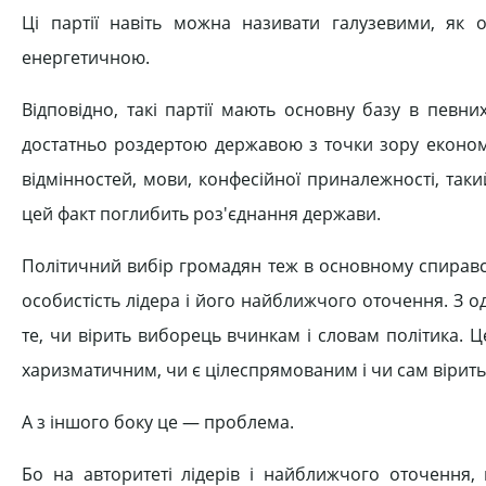
Ці партії навіть можна називати галузевими, як о
енергетичною.
Відповідно, такі партії мають основну базу в певни
достатньо роздертою державою з точки зору економі
відмінностей, мови, конфесійної приналежності, такий
цей факт поглибить роз'єднання держави.
Політичний вибір громадян теж в основному спирався 
особистість лідера і його найближчого оточення. З о
те, чи вірить виборець вчинкам і словам політика. Ц
харизматичним, чи є цілеспрямованим і чи сам вірить 
А з іншого боку це — проблема.
Бо на авторитеті лідерів і найближчого оточення, 