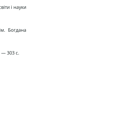
віти і науки
ім. Богдана
 — 303 с.