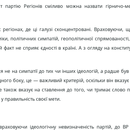
т партію Регіонів сміливо можна назвати гірничо-ме
х регіонах, де ці галузі сконцентровані. Враховуючи, щ
ки, політичних симпатій, геополітичної спрямованості,
 факт не сприяє єдності в країні. А з огляду на констит
не на симпатії до тих чи інших ідеологій, а радше був
дного боку, це — важливий критерій, оскільки він вказу
е також вказує на ставлення до того, чи тримає слово п
у правильність своєї мети.
враховуючи ідеологічну невизначеність партій, до ВР