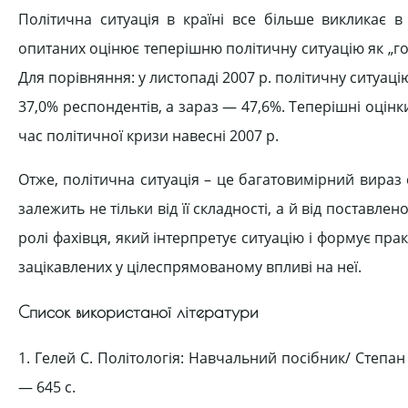
Політична ситуація в країні все більше викликає 
опитаних оцінює теперішню політичну ситуацію як „гос
Для порівняння: у листопаді 2007 р. політичну ситуаці
37,0% респондентів, а зараз — 47,6%. Теперішні оцінки
час політичної кризи навесні 2007 р.
Отже, політична ситуація – це багатовимірний вираз с
залежить не тільки від її складності, а й від поставл
ролі фахівця, який інтерпретує ситуацію і формує пра
зацікавлених у цілеспрямованому впливі на неї.
Список використаної літератури
1. Гелей С. Політологія: Навчальний посібник/ Степан Г
— 645 с.