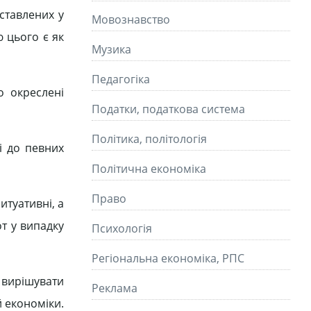
дставлених у
Мовознавство
 цього є як
Музика
Педагогіка
о окреслені
Податки, податкова система
Політика, політологія
і до певних
Політична економіка
Право
итуативні, а
от у випадку
Психологія
Регіональна економіка, РПС
а вирішувати
Реклама
й економіки.