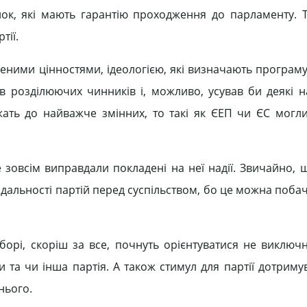
лок, які мають гарантію проходження до парламенту. Т
тії.
леними цінностями, ідеологією, які визначають програму 
 розділюючих чинників і, можливо, усував би деякі н
жать до найважче змінних, то такі як ЄЕП чи ЄС могл
зовсім виправдали покладені на неї надії. Звичайно, 
ідальності партій перед суспільством, бо це можна поба
орі, скоріш за все, почнуть орієнтуватися не виключ
и та чи інша партія. А також стимул для партії дотриму
нього.