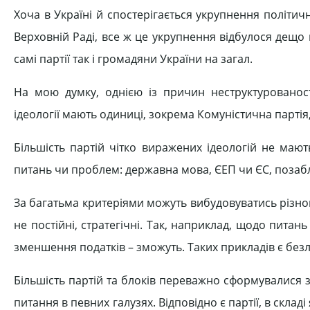
Хоча в Україні й спостерігається укрупнення політичн
Верховній Раді, все ж це укрупнення відбулося дещо
самі партії так і громадяни України на загал.
На мою думку, однією із причин неструктурованості
ідеології мають одиниці, зокрема Комуністична партія
Більшість партій чітко виражених ідеологій не мают
питань чи проблем: державна мова, ЄЕП чи ЄС, позабл
За багатьма критеріями можуть вибудовуватись різноман
не постійні, стратегічні. Так, наприклад, щодо питан
зменшення податків – зможуть. Таких прикладів є безл
Більшість партій та блоків переважно сформувалися з
питання в певних галузях. Відповідно є партії, в скла