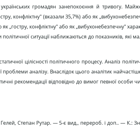
в українських громадян занепокоєння й тривогу. Май
тру, конфліктну" (вказали 35,7%) або як „вибухонебезпеч
ю як „гостру, конфліктну" або як „вибухонебезпечну" хар
 політичної ситуації наближаються до показників, які ма
татичної цілісності політичного процесу. Аналіз політич
еної проблеми аналізу. Внаслідок цього аналітик найчастіш
ктичні рекомендації відповідно до вимог певної особи чи
елей, Степан Рутар. — 5-є вид., перероб. і доп.. — К.: Зн