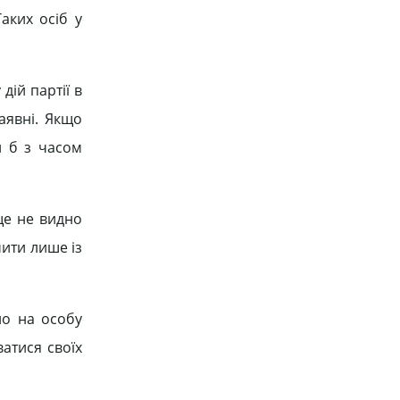
аких осіб у
дій партії в
аявні. Якщо
и б з часом
ще не видно
чити лише із
но на особу
ватися своїх