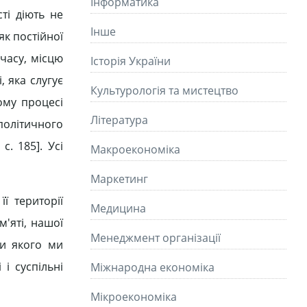
Інформатика
ті діють не
Інше
як постійної
 часу, місцю
Історія України
 яка слугує
Культурологія та мистецтво
ному процесі
Літературa
політичного
с. 185]. Усі
Макроекономіка
Маркетинг
ї території
Медицина
м'яті, нашої
Менеджмент організації
ди якого ми
і суспільні
Міжнародна економіка
Мікроекономіка