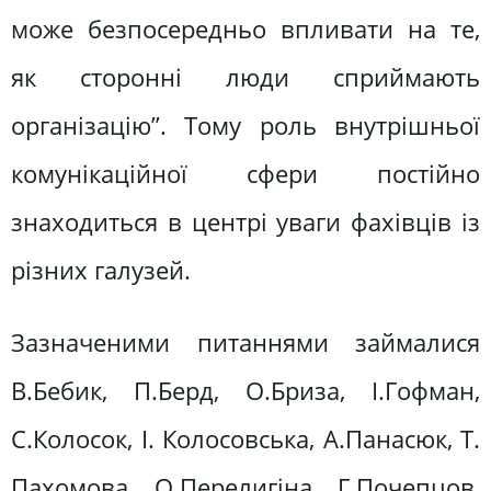
може безпосередньо впливати на те,
як сторонні люди сприймають
організацію”. Тому роль внутрішньої
комунікаційної сфери постійно
знаходиться в центрі уваги фахівців із
різних галузей.
Зазначеними питаннями займалися
В.Бебик, П.Берд, О.Бриза, І.Гофман,
С.Колосок, І. Колосовська, А.Панасюк, Т.
Пахомова, О.Перелигіна, Г.Почепцов,