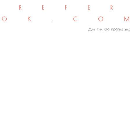
REFE
OK.CO
Для тих хто прагне зна