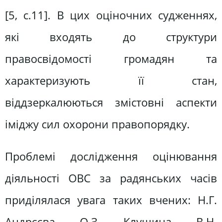
[5, с.11]. В цих оціночних судженнях,
які входять до структури
правосвідомості громадян та
характеризують її стан,
віддзеркалюються змістовні аспекти
іміджу сил охорони правопорядку.
Проблемі дослідження оцінювання
діяльності ОВС за радянських часів
приділялася увага таких вчених: Н.Г.
Андрєєва, О.З. Клушина, В.Н.