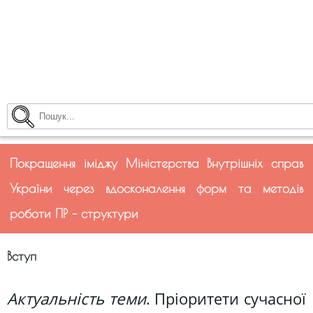
Покращення іміджу Міністерства Внутрішніх справ
України через вдосконалення форм та методів
роботи ПР – структури
Вступ
Актуальність теми
. Пріоритети сучасної