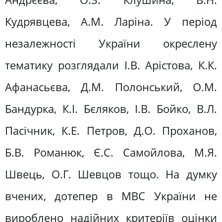
Кудрявцева, А.М. Ларіна. У період
незалежності України окреслену
тематику розглядали І.В. Арістова, К.К.
Афанасьєва, Д.М. Полонський, О.М.
Бандурка, К.І. Бєляков, І.В. Бойко, В.Л.
Пасічник, К.Е. Петров, Д.О. Проханов,
Б.В. Романюк, Є.С. Самойлова, М.Я.
Швець, О.Г. Шевцов тощо. На думку
вчених, дотепер в МВС України не
вироблено надійних критеріїв оцінки