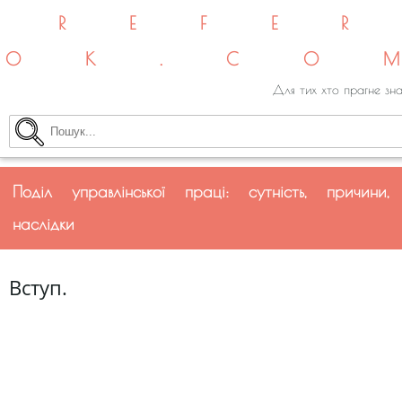
REFE
OK.CO
Для тих хто прагне зна
Поділ управлінської праці: сутність, причини,
наслідки
Вступ.