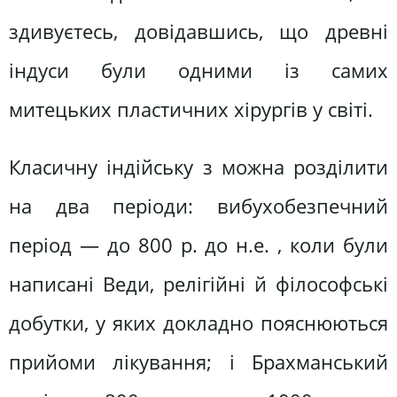
здивуєтесь, довідавшись, що древні
індуси були одними із самих
митецьких пластичних хірургів у світі.
Класичну індійську з можна розділити
на два періоди: вибухобезпечний
період — до 800 р. до н.е. , коли були
написані Веди, релігійні й філософські
добутки, у яких докладно пояснюються
прийоми лікування; і Брахманський