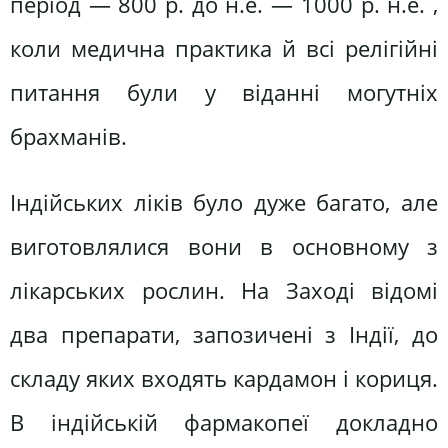
період — 800 р. до н.е. — 1000 р. н.е. ,
коли медична практика й всі релігійні
питання були у віданні могутніх
брахманів.
Індійських ліків було дуже багато, але
виготовлялися вони в основному з
лікарських рослин. На Заході відомі
два препарати, запозичені з Індії, до
складу яких входять кардамон і кориця.
В індійській фармакопеї докладно