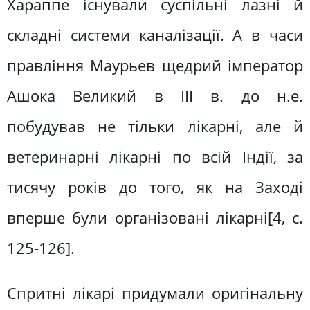
Хараппе існували суспільні лазні й
складні системи каналізації. А в часи
правління Маурьев щедрий імператор
Ашока Великий в ІІІ в. до н.е.
побудував не тільки лікарні, але й
ветеринарні лікарні по всій Індії, за
тисячу років до того, як на Заході
вперше були організовані лікарні[4, c.
125-126].
Спритні лікарі придумали оригінальну