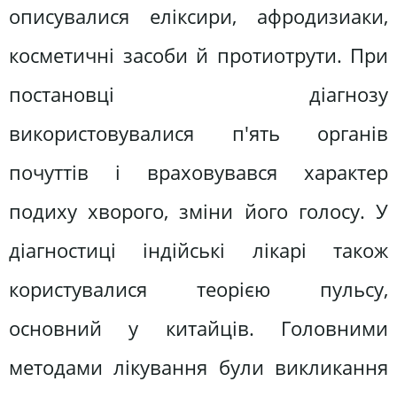
описувалися еліксири, афродизиаки,
косметичні засоби й протиотрути. При
постановці діагнозу
використовувалися п'ять органів
почуттів і враховувався характер
подиху хворого, зміни його голосу. У
діагностиці індійські лікарі також
користувалися теорією пульсу,
основний у китайців. Головними
методами лікування були викликання