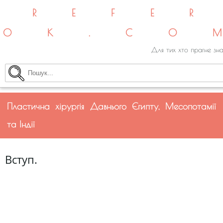
REFE
OK.CO
Для тих хто прагне зна
Пластична хірургія Давнього Єгипту, Месопотамії
та Індії
Вступ.