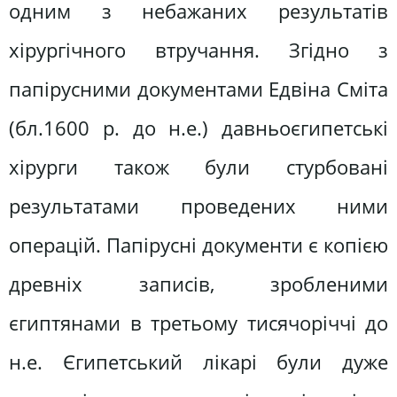
одним з небажаних результатів
хірургічного втручання. Згідно з
папірусними документами Едвіна Сміта
(бл.1600 р. до н.е.) давньоєгипетські
хірурги також були стурбовані
результатами проведених ними
операцій. Папірусні документи є копією
древніх записів, зробленими
єгиптянами в третьому тисячоріччі до
н.е. Єгипетський лікарі були дуже