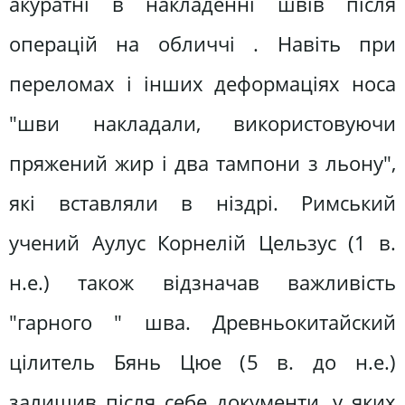
акуратні в накладенні швів після
операцій на обличчі . Навіть при
переломах і інших деформаціях носа
"шви накладали, використовуючи
пряжений жир і два тампони з льону",
які вставляли в ніздрі. Римський
учений Аулус Корнелій Цельзус (1 в.
н.е.) також відзначав важливість
"гарного " шва. Древньокитайский
цілитель Бянь Цюе (5 в. до н.е.)
залишив після себе документи, у яких