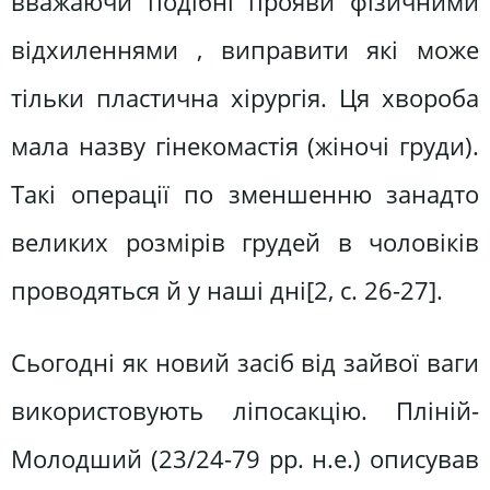
вважаючи подібні прояви фізичними
відхиленнями , виправити які може
тільки пластична хірургія. Ця хвороба
мала назву гінекомастія (жіночі груди).
Такі операції по зменшенню занадто
великих розмірів грудей в чоловіків
проводяться й у наші дні[2, c. 26-27].
Сьогодні як новий засіб від зайвої ваги
використовують ліпосакцію. Пліній-
Молодший (23/24-79 рр. н.е.) описував