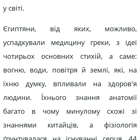
у світі.
Єгиптяни, від яких, можливо,
успадкували медицину греки, з ідеї
чотирьох основних стихій, а саме:
вогню, води, повітря й землі, які, на
їхню думку, впливали на здоров'я
людини. Їхнього знання анатомії
багато в чому минулому схожі зі
знаннями китайців, а фізіологія
ґрунтувалася на існуванні серця, 44