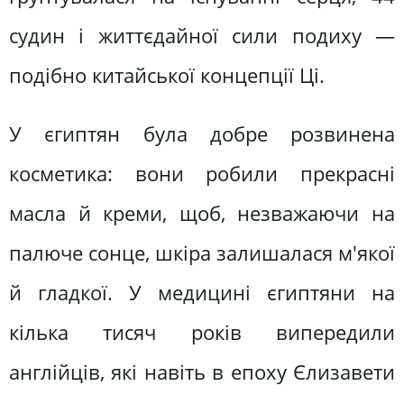
судин і життєдайної сили подиху —
подібно китайської концепції Ці.
У єгиптян була добре розвинена
косметика: вони робили прекрасні
масла й креми, щоб, незважаючи на
палюче сонце, шкіра залишалася м'якої
й гладкої. У медицині єгиптяни на
кілька тисяч років випередили
англійців, які навіть в епоху Єлизавети