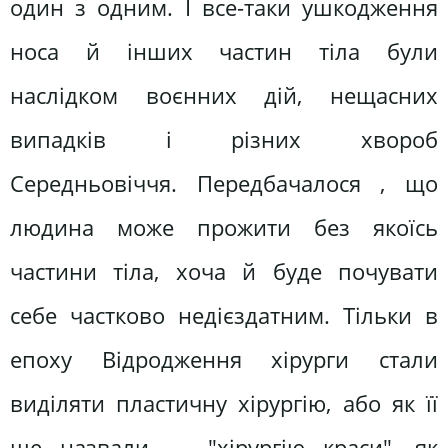
один з одним. І все-таки ушкодження
носа й інших частин тіла були
наслідком воєнних дій, нещасних
випадків і різних хвороб
Середньовіччя. Передбачалося , що
людина може прожити без якоїсь
частини тіла, хоча й буде почувати
себе частково недієздатним. Тільки в
епоху Відродження хірурги стали
виділяти пластичну хірургію, або як її
ще назвали — "хірургію краси", як