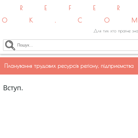
REFE
OK.CO
Для тих хто прагне зна
Планування трудових ресурсів регіону, підприємства
Вступ.