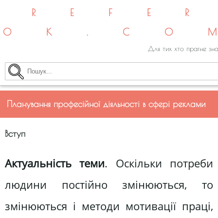
REFE
OK.CO
Для тих хто прагне зна
Планування професійної діяльності в сфері реклами
Вступ
Актуальність теми
. Оскільки потреби
людини постійно змінюються, то
змінюються і методи мотивації праці,