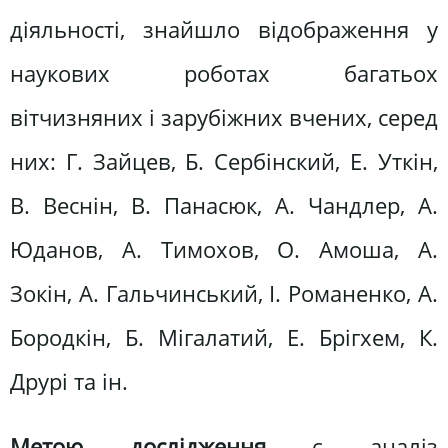
діяльності, знайшло відображення у
наукових роботах багатьох
вітчизняних і зарубіжних вчених, серед
них: Г. Зайцев, Б. Сербінский, Е. Уткін,
В. Веснін, В. Панасюк, А. Чандлер, А.
Юданов, А. Тимохов, О. Амоша, А.
Зокін, А. Гальчинський, І. Романенко, А.
Бородкін, Б. Мігалатий, Е. Брігхем, К.
Друрі та ін.
Метою дослідження
є аналіз