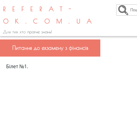
REFERAT-
OK.COM.UA
Для тих хто прагне знань!
Питання до екзамену з фінансів
Білет №1.