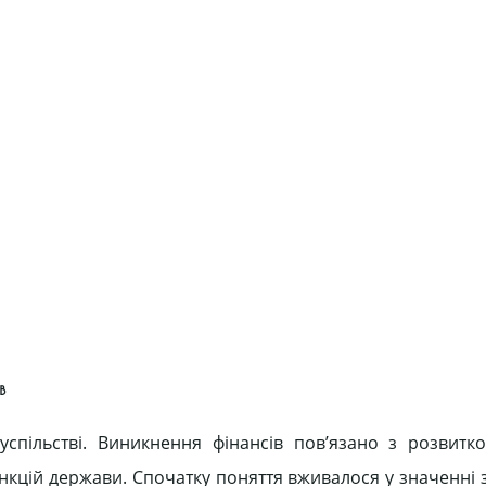
в
спільстві. Виникнення фінансів пов’язано з розвитк
нкцій держави. Спочатку поняття вживалося у значенні