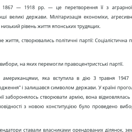
ї 1867 — 1918 pp. — це перетворення її з аграрної
інші великі держави. Мілітаризація економіки, агресив
і низький рівень життя японських трудящих.
не життя, створювались політичні партії: Соціалістична п
 вибори, на яких перемогли правоцентристські партії.
 американцями, яка вступила в дію 3 травня 1947 р
ходження" і залишався символом держави. У країні прог
онії заборонялось створювати армію, вона відмовлялась 
овідності з новою конституцією було проведено вибо
ендатори ставали власниками орендованих ділянок, земл