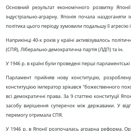
Основний результат економічного розвитку Японі
індустріально-аграрну. Японія почала наздоганяти 
політика цього періоду зумовили подальшу її агресію 
Наприкінці 40-х років у країні активізувалось політич
(СПЯ), Ліберально-демократична партія (ЛДП) та ін.
У 1946 р. в країні були проведені перші парламентські
Парламент прийняв нову конституцію, розроблену
конституцією імператор зрікався "божественного по
всі демократичні права. За 9 статтею конституції Яп
засобу вирішення суперечок між державами. У відп
перемогу отримала СПЯ.
У 1946 р. в Японії розпочалась аграрна реформа. Ор