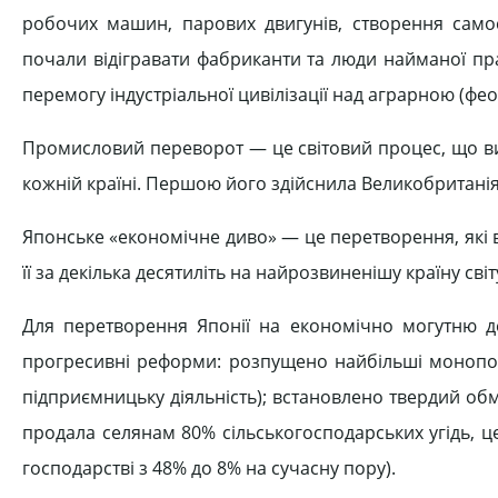
робочих машин, парових двигунів, створення самос
почали відігравати фабриканти та люди найманої п
перемогу індустріальної цивілізації над аграрною (фе
Промисловий переворот — це світовий процес, що ви
кожній країні. Першою його здійснила Великобританія в 
Японське «економічне диво» — це перетворення, які ві
її за декілька десятиліть на найрозвиненішу країну світ
Для перетворення Японії на економічно могутню д
прогресивні реформи: розпущено найбільші монопол
підприємницьку діяльність); встановлено твердий об
продала селянам 80% сільськогосподарських угідь, ц
господарстві з 48% до 8% на сучасну пору).