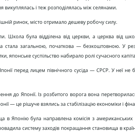
ля викуплялась і теж розподілялась між селянами.
ішній ринок, місто отримало дешеву робочу силу.
ли. Школа була відділена від церкви, а церква від шко
та стала загальною, початкова — безкоштовною. У рез
ки, японське суспільство набирало ролі сучасного капіт
онії перед лицем північного сусіда — СРСР. У неї не б
ення до Японії. Із розбитого ворога вона перетворилас
ії — це рішуче взялись за стабілізацію економіки і фіна
ища в Японію була направлена комісія з американських п
провадила систему заходів покращання становища в краї