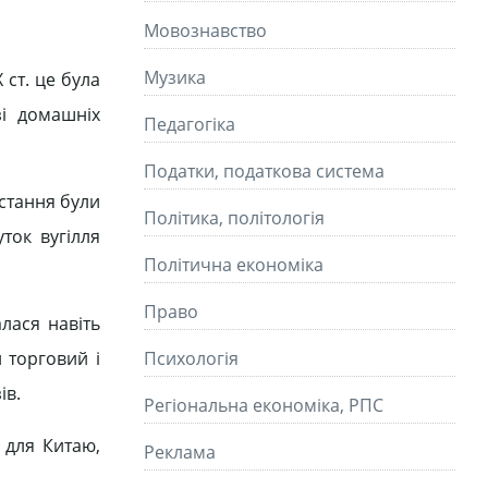
Мовознавство
Музика
 ст. це була
зі домашніх
Педагогіка
Податки, податкова система
стання були
Політика, політологія
ток вугілля
Політична економіка
Право
лася навіть
 торговий і
Психологія
ів.
Регіональна економіка, РПС
 для Китаю,
Реклама