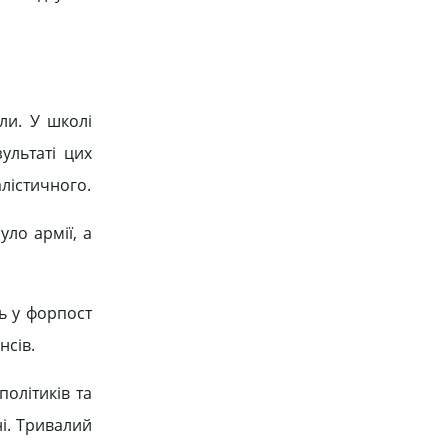
ли. У школі
ультаті цих
алістичного.
уло армії, а
ь у форпост
нсів.
олітиків та
ні. Тривалий