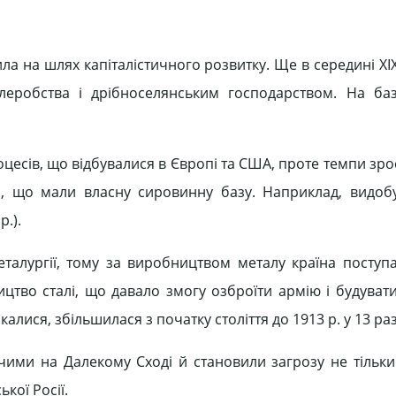
а на шлях капіталістичного розвитку. Ще в середині XIX
леробства і дрібноселянським господарством. На ба
цесів, що відбувалися в Європі та США, проте темпи зро
, що мали власну сировинну базу. Наприклад, видобу
p.).
еталургії, тому за виробництвом металу країна поступа
цтво сталі, що давало змогу озброїти армію і будувати
калися, збільшилася з початку століття до 1913 р. у 13 раз
чими на Далекому Сході й становили загрозу не тільки
кої Росії.