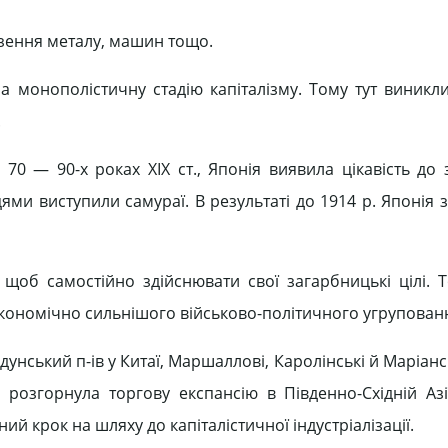
езення металу, машин тощо.
 монополістичну стадію капіталізму. Тому тут виникли
.
 70 — 90-х роках XIX ст., Японія виявила цікавість до
вцями виступили самураї. В результаті до 1914 р. Японія 
 щоб самостійно здійснювати свої загарбницькі цілі. 
економічно сильнішого військово-політичного угрупован
унський п-ів у Китаї, Маршаллові, Каролінські й Маріанс
, розгорнула торгову експансію в Південно-Східній Азі
й крок на шляху до капіталістичної індустріалізації.