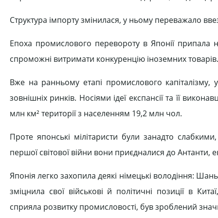
Структура імпорту змінилася, у ньому переважало вв
Епоха промислового перевороту в Японії припала на
спроможні витримати конкуренцію іноземних товарів
Вже на ранньому етапі промислового капіталізму, у
зовнішніх ринків. Носіями ідеї експансії та її викона
млн км² території з населенням 19,2 млн чол.
Проте японські мілітаристи були занадто слабкими,
першої світової війни вони приєдналися до Антанти, 
Японія легко захопила деякі німецькі володіння: Шаньд
зміцнила свої військові й політичні позиції в Китаї
сприяла розвитку промисловості, був зроблений значни