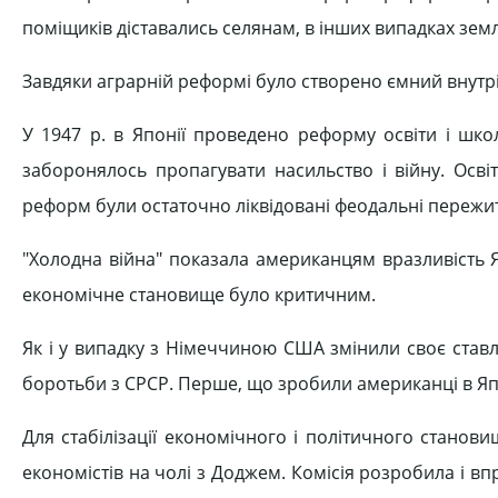
поміщиків діставались селянам, в інших випадках зем
Завдяки аграрній реформі було створено ємний внутр
У 1947 р. в Японії проведено реформу освіти і шко
заборонялось пропагувати насильство і війну. Осві
реформ були остаточно ліквідовані феодальні пережит
"Холодна війна" показала американцям вразливість Яп
економічне становище було критичним.
Як і у випадку з Німеччиною США змінили своє ставл
боротьби з СРСР. Перше, що зробили американці в Япон
Для стабілізації економічного і політичного станов
економістів на чолі з Доджем. Комісія розробила і в