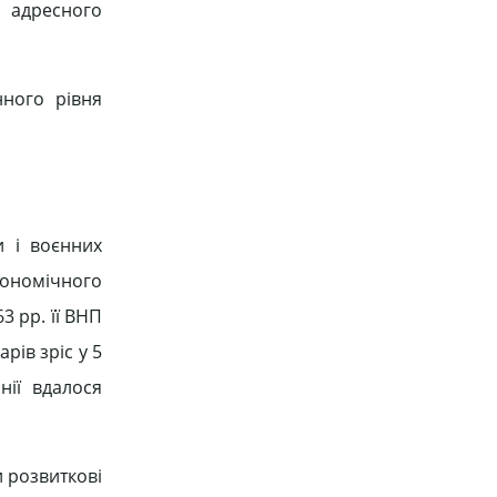
і адресного
нного рівня
и і воєнних
кономічного
3 рр. її ВНП
рів зріс у 5
нії вдалося
 розвиткові