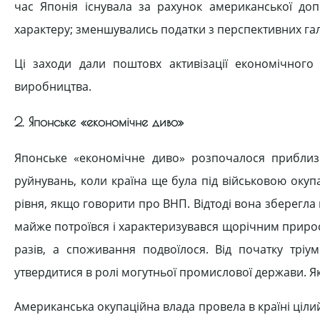
час Японія існувала за рахунок американської до
характеру; зменшувались податки з перспективних га
Ці заходи дали поштовх активізації економічного
виробництва.
2. Японське «економічне диво»
Японське «економічне диво» розпочалося приблизн
руйнувань, коли країна ще була під військовою окуп
рівня, якщо говорити про ВНП. Відтоді вона зберегла
майже потроївся і характеризувався щорічним прирост
разів, а споживання подвоїлося. Від початку тріу
утвердитися в ролі могутньої промислової держави. Я
Американська окупаційна влада провела в країні ціл