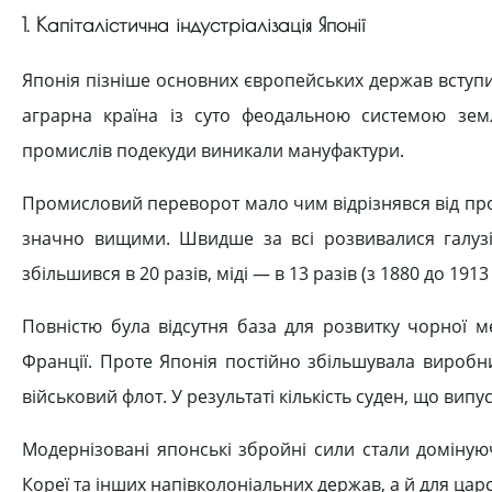
1. Капіталістична індустріалізація Японії
Японія пізніше основних європейських держав вступил
аграрна країна із суто феодальною системою зем
промислів подекуди виникали мануфактури.
Промисловий переворот мало чим відрізнявся від про
значно вищими. Швидше за всі розвивалися галузі
збільшився в 20 разів, міді — в 13 разів (з 1880 до 1913 
Повністю була відсутня база для розвитку чорної м
Франції. Проте Японія постійно збільшувала виробни
військовий флот. У результаті кількість суден, що випус
Модернізовані японські збройні сили стали доміную
Кореї та інших напівколоніальних держав, а й для царсь