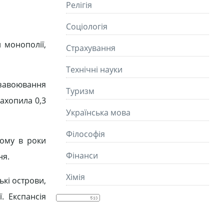
Релігія
Соціологія
 монополії,
Страхування
Технічні науки
 завоювання
Туризм
захопила 0,3
Українська мова
Філософія
Тому в роки
Фінанси
ня.
Хімія
ькі острови,
ї. Експансія