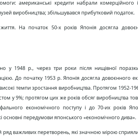
помоги: американські кредити набрали комерційного 
лузей виробництва; збільшувався прибутковий податок.
 життя. На початок 50-х років Японія досягла довоє
о у 1948 р., через три роки після нищівної поразк
ацією. До початку 1953 р. Японія досягла довоєнного е
 високі темпи зростання виробництва. Протягом 1952-196
ом у 9%; протягом цих же років обсяг виробництва това
мфального економічного поступу і до 70-их років Япо
кі основні передумови японського «економічного дива».
ий ряд важливих перетворень, які значною мірою сприяли