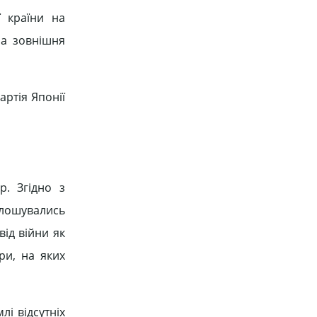
 країни на
на зовнішня
артія Японії
. Згідно з
олошувались
від війни як
ри, на яких
і відсутніх