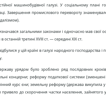
тійної машинобудівної галузі. У соціальному плані г
раці. Завершення промислового перевороту знаменувал
одалізмом).
значався загальними законами і одночасно мав свої ос
останній третині XVIII ст. — середині XIX ст.
дбулися у цій країні в галузі народного господарства і
у.
ержаву урядом було зроблено ряд послідовних кроків
ьні концерни; реформу податкової системи (зменшені
мінний курс єни; земельну реформу (держава викупила у 
е привело до скорочення частки населення, зайнятого у