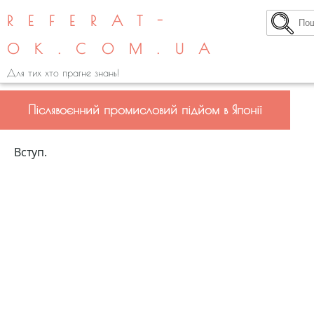
REFERAT-
OK.COM.UA
Для тих хто прагне знань!
Післявоєнний промисловий підйом в Японії
Вступ.