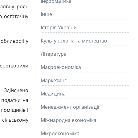
Інформатика
оловну роль
Інше
о остаточну
Історія України
Культурологія та мистецтво
обливості у
Літературa
 перетворили
Макроекономіка
Маркетинг
. Здійснено
Медицина
 податки на
Менеджмент організації
поміщиків і
 сільському
Міжнародна економіка
Мікроекономіка