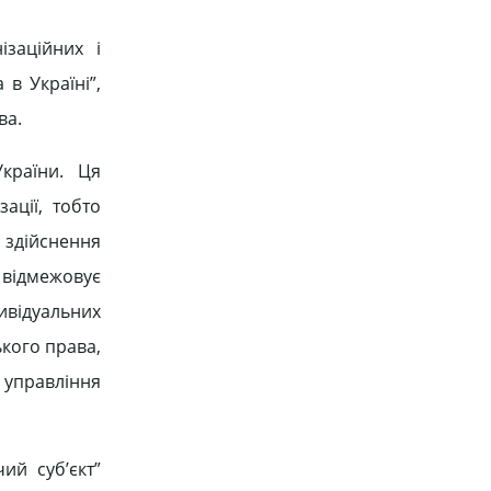
ізаційних і
в Україні”,
ва.
країни. Ця
ації, тобто
 здійснення
 відмежовує
ивідуальних
ького права,
в управління
ий суб’єкт”