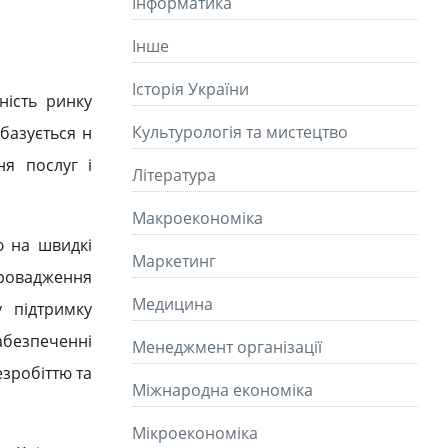
Інформатика
Інше
Історія України
ність ринку
Культурологія та мистецтво
базується н
ня послуг і
Літературa
Макроекономіка
ю на швидкі
Маркетинг
провадження
Медицина
 підтримку
абезпеченні
Менеджмент організації
езробіттю та
Міжнародна економіка
Мікроекономіка