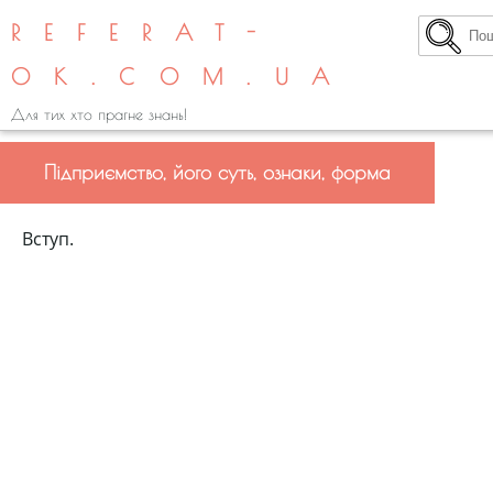
REFERAT-
OK.COM.UA
Для тих хто прагне знань!
Підприємство, його суть, ознаки, форма
Вступ.