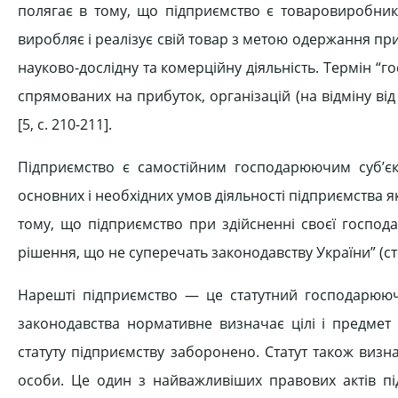
полягає в тому, що підприємство є товаровиробник
виробляє і реалізує свій товар з метою одержання пр
науково-дослідну та комерційну діяльність. Термін 
спрямованих на прибуток, організацій (на відміну ві
[5, c. 210-211].
Підприємство є самостійним господарюючим суб’єкт
основних і необхідних умов діяльності підприємства
тому, що підприємство при здійсненні своєї господа
рішення, що не суперечать законодавству України” (ст.
Нарешті підприємство — це статутний господарюючи
законодавства нормативне визначає цілі і предмет 
статуту підприємству заборонено. Статут також визн
особи. Це один з найважливіших правових актів під