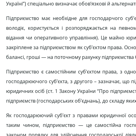
Україні”) спеціально визначає обов’язкові й альтернат
Підприємство має необхідне для господарчого суб’є
володіє, користується і розпоряджається на певном
відання чи оперативного управління). Це майно юри
закріплене за підприємством як суб’єктом права. Осн
балансі, гроші — на поточному рахунку підприємства 
Підприємство є самостійним суб’єктом права, з одно
господарюючого суб’єкта, з другого – зазначає, що 
юридичних осіб (ст. 1 Закону України “Про підприємств
підприємств (господарських об’єднань), до складу яки
Як господарюючий суб’єкт з правами юридичної особ
таким чином, підприємство — це самостійна госпо
законом порядку для здійснення господарської діяль