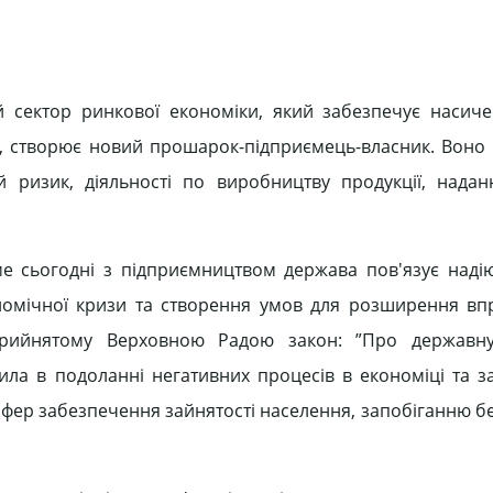
 сектор ринкової економіки, який забезпечує насиче
ї, створює новий прошарок-підприємець-власник. Воно 
ний ризик, діяльності по виробництву продукції, надан
ме сьогодні з підприємництвом держава пов'язує наді
кономічної кризи та створення умов для розширення в
рийнятому Верховною Радою закон: ”Про державну
сила в подоланні негативних процесів в економіці та з
 сфер забезпечення зайнятості населення, запобіганню б