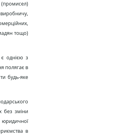
 (промисел)
є виробничу,
омерційних,
омадян тощо)
 є однією з
я полягає в
ти будь-яке
подарського
х без зміни
к юридичної
приємства в