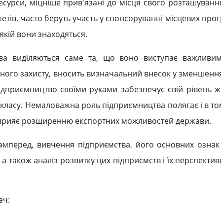
сурси, міцніше прив'язані до місця свого розташування
ів, часто беруть участь у спонсоруванні місцевих прог
якій вони знаходяться.
тва виділяються саме та, що воно виступає важливи
ьного захисту, вносить визначальний внесок у зменшення
підприємництво своїми руками забезпечує свій рівень ж
ласу. Немаловажна роль підприємництва полягає і в то
 сприяє розширенню експортних можливостей держави.
мперед, вивчення підприємства, його основних ознак 
 також аналіз розвитку цих підприємств і їх перспектив
ач: