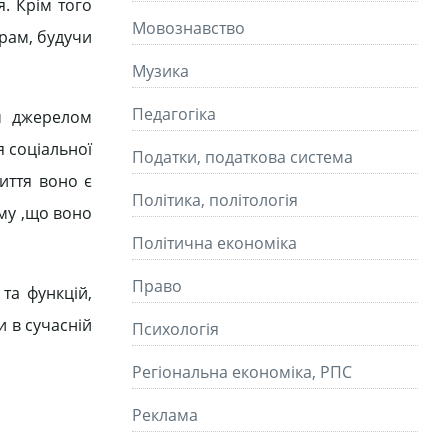
. Крім того
Мовознавство
рам, будучи
Музика
Педагогіка
м джерелом
 соціальної
Податки, податкова система
иття воно є
Політика, політологія
му ,що воно
Політична економіка
Право
та функцій,
и в сучасній
Психологія
Регіональна економіка, РПС
Реклама