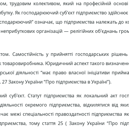
ом, трудовим колективом, який на професійній основі
ибутку. Як господарюючий суб’єкт підприємство здійсню
“господарюючий” означає, що підприємства належать до к
д неприбуткових організацій — релігійних об’єднань гр
ом. Самостійність у прийнятті господарських рішень
 як товаровиробника. Юридичний аспект такого визначенн
рської діяльності “має право власної ініціативи прийма
 27 Закону України “Про підприємства в Україні”).
й суб’єкт. Статут підприємства як локальний акт гос
діяльності окремого підприємства, відхилятися від яки
ачає межі спеціальності правоздатності підприємства я
приємства, тому стаття 25 ( Закону України “Про під