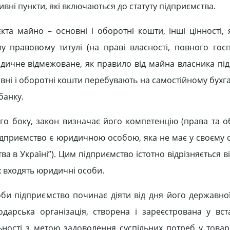
ивні пункти, які включаються до статуту підприємства.
кта майно – основні і оборотні кошти, інші цінності,
у правовому титулі (на праві власності, повного гос
дичне відмежоване, як правило від майна власника під
овні і оборотні кошти перебувають на самостійному бух
банку.
го боку, закон визначає його компетенцію (права та об
підприємство є юридичною особою, яка не має у своєму с
а в Україні”). Цим підприємство істотно відрізняється в
х входять юридичні особи.
и підприємство починає діяти від дня його державної 
дарська організація, створена і зареєстрована у вс
ності з метою задоволення суспільних потреб у товарі 