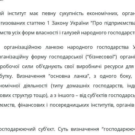
й інститут має певну сукупність економічних, орган
изованих статтею 1 Закону України “Про підприємства 
ств усіх форм власності і галузей народного господарст
 організаційною ланкою народного господарства У
ганізаційну форму господарської (“бізнесової”) організ
і робочої сили об’єднують свої виробничі ресурси для
бутку. Визначення “основна ланка”, з одного боку,
омічної діяльності (типу домашніх господарств, інд
вих структур тощо), а з іншого – від суб’єктів господарс
ємств, фінансових і посередницьких інститутів, органі
сподарюючий суб’єкт. Суть визначення “господарююч