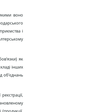
 якими воно
подарського
приємства і
галтерському
ов’язки) як
кладі інших
ід об’єднань
реєстрації,
тановленому
(продукції,