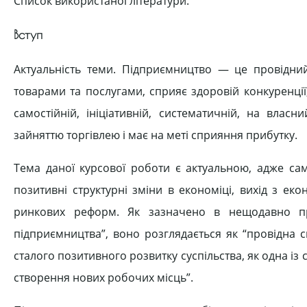
Список використаної літератури.
Вступ
Актуальність теми. Підприємництво — це провідний
товарами та послугами, сприяє здоровій конкуренці
самостійній, ініціативній, систематичній, на влас
зайняттю торгівлею і має на меті сприяння прибутку.
Тема даної курсової роботи є актуальною, адже са
позитивні структурні зміни в економіці, вихід з е
ринкових реформ. Як зазначено в нещодавно п
підприємництва”, воно розглядається як “провідна 
сталого позитивного розвитку суспільства, як одна із
створення нових робочих місць”.