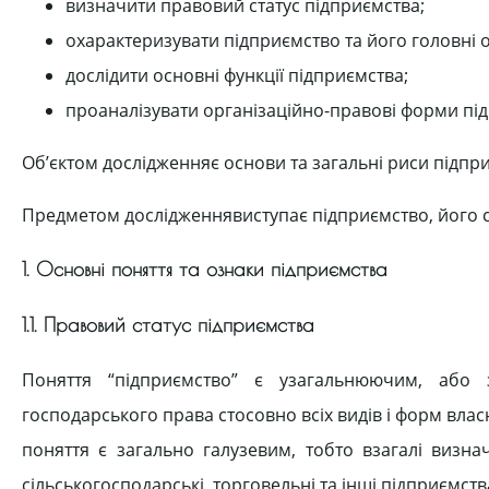
визначити правовий статус підприємства;
охарактеризувати підприємство та його головні 
дослідити основні функції підприємства;
проаналізувати організаційно-правові форми пі
Об’єктом дослідженняє основи та загальні риси підприє
Предметом дослідженнявиступає підприємство, його с
1. Основні поняття та ознаки підприємства
1.1. Правовий статус підприємства
Поняття “підприємство” є узагальнюючим, або з
господарського права стосовно всіх видів і форм власн
поняття є загально галузевим, тобто взагалі визнач
сільськогосподарські, торговельні та інші підприємств