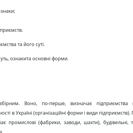
ознаки;
дприємств.
мства та його суті.
уть, ознакита основні форми.
бірним. Воно, по-перше, визначає підприємства я
ості в Україні (організаційні форми і види підприємств). 
ає промислові (фабрики, заводи, шахти), будівельні, т
а.