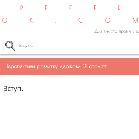
REFE
OK.CO
Для тих хто прагне зна
Перспективи розвитку держави 21 столітті
Вступ.