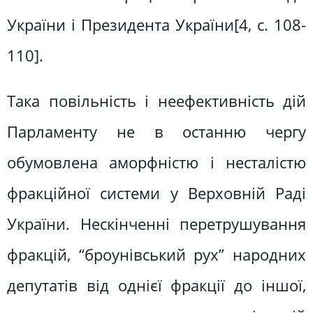
України і Президента України[4, c. 108-
110].
Така повільність і неефективність дій
Парламенту не в останню чергу
обумовлена аморфністю і несталістю
фракційної системи у Верховній Раді
України. Нескінченні перетрушування
фракцій, “броунівський рух” народних
депутатів від однієї фракції до іншої,