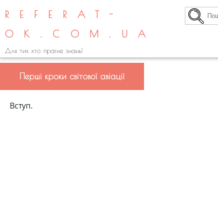
REFERAT-
OK.COM.UA
Для тих хто прагне знань!
Перші кроки світової авіації
Вступ.