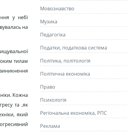
Мовознавство
ання у небі
Музика
овувалась на
Педагогіка
Податки, податкова система
нищувальної
Політика, політологія
ибоким тилам
о виникнення
Політична економіка
Право
хніки. Кожна
Психологія
гресу та ,як
Регіональна економіка, РПС
хніки, який
рогресивний
Реклама