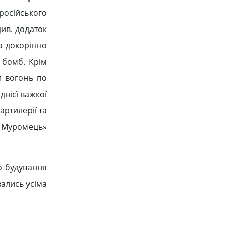
 російського
ив. додаток
ла докорінно
 бомб. Крім
и вогонь по
днієї важкої
артилерії та
я Муромець»
о будування
вались усіма