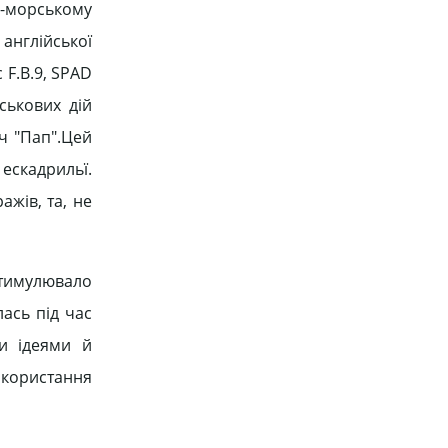
о-морському
 англійської
с F.B.9, SPAD
ськових дій
ич "Пап".Цей
ескадрильї.
ажів, та, не
стимулювало
лась під час
ми ідеями й
икористання