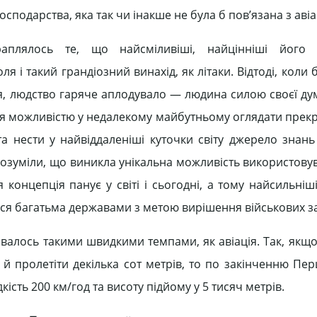
сподарства, яка так чи інакше не була б пов’язана з авіаці
аплялось те, що найсміливіші, найцінніші його 
 і такий грандіозний винахід, як літаки. Відтоді, коли 
ітря, людство гаряче аплодувало — людина силою своєї д
лися можливістю у недалекому майбутньому оглядати пре
а нести у найвіддаленіші куточки світу джерело знань 
зрозуміли, що виникла унікальна можливість використову
я концепція панує у світі і сьогодні, а тому найсильніш
ться багатьма державами з метою вирішення військових з
ивалось такими швидкими темпами, як авіація. Так, якщо
і й пролетіти декілька сот метрів, то по закінченню Пер
сть 200 км/год та висоту підйому у 5 тисяч метрів.