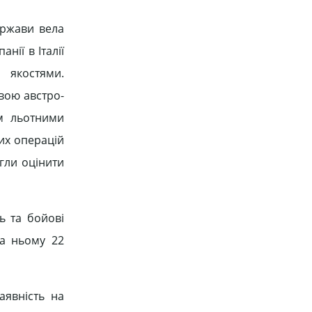
ержави вела
анії в Італії
 якостями.
овою австро-
им льотними
их операцій
огли оцінити
ь та бойові
на ньому 22
аявність на