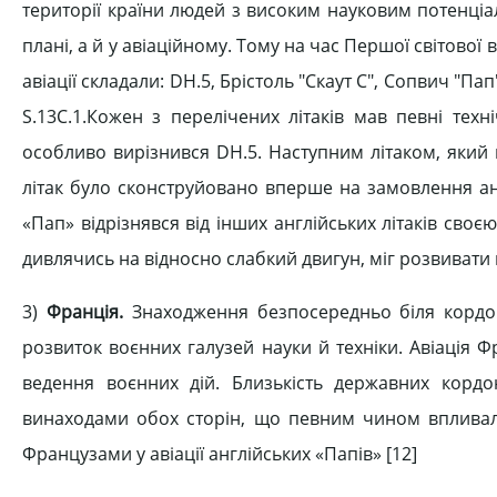
території країни людей з високим науковим потенціа
плані, а й у авіаційному. Тому на час Першої світової 
авіації складали: DH.5, Брістоль "Скаут С", Сопвич "Пап"
S.13C.1.Кожен з перелічених літаків мав певні техн
особливо вирізнився DH.5. Наступним літаком, який в
літак було сконструйовано вперше на замовлення ан
«Пап» відрізнявся від інших англійських літаків своє
дивлячись на відносно слабкий двигун, міг розвивати ш
3)
Франція.
Знаходження безпосередньо біля кордон
розвиток воєнних галузей науки й техніки. Авіація Ф
ведення воєнних дій. Близькість державних кордо
винаходами обох сторін, що певним чином впливал
Французами у авіації англійських «Папів» [12]