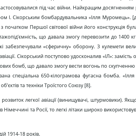
 застосовувалися під час війни. Найкращим досягненням
ом І. Сікорським бомбардувальника «Ілля Муромець». [д
е з початком Першої світової війни його конструкція бу
ажопід’ємність, що давала змогу перевозити до 1400 кг
 які забезпечували «сферичну» оборону. 3 кулемети вел
 авіації. Сікорський поступово удосконалив «ІЛ»: замість о
мових бомб, що давало змогу вести вогонь по скупченню 
ована спеціальна 650-кілограмова фугасна бомба. «Ілл
’єктів та техніки Троїстого Союзу [8].
розвиток легкої авіації (винищувачі, штурмовики). Якщ
Німеччині та Росії, то легкі літаки широко використову
ій 1914-18 років.