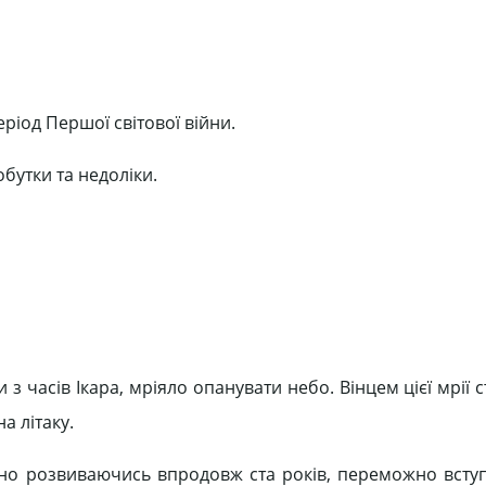
еріод Першої світової війни.
обутки та недоліки.
 часів Ікара, мріяло опанувати небо. Вінцем цієї мрії 
а літаку.
тивно розвиваючись впродовж ста років, переможно вступ