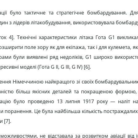
ії було тактичне та стратегічне бомбардування. Дл
ин з лідерів літакобудування, використовувала бомбар
даток 4]. Технічні характеристики літака Гота G1 виклик
ширити поле зору як для екіпажа, так і для кулемета, я
орами були виявлені ряд недоліків, G1 широко використ
вні моделі (Гота G II, G III, G IV) [6].
ення Німеччиною найкращого зі своїх бомбардувальник
аявністю більш якісних деталей та покращеною формою
рацію було проведено 13 липня 1917 року — наліт н
ли поранення. Це була найбільша кількість постраждалих
 [7].
можливостями, не відставала за розвитком авіації від 