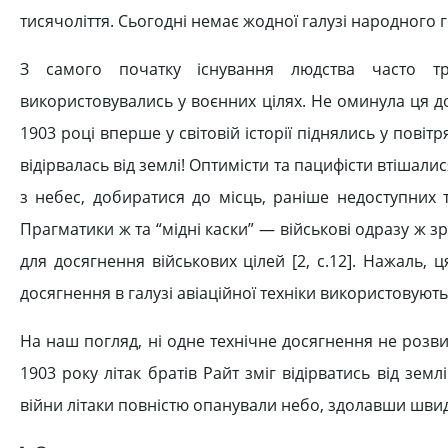
тисячоліття. Сьогодні немає жодної галузі народного го
З самого початку існування людства часто тр
використовувались у воєнних цілях. Не оминула ця доля
1903 році вперше у світовій історії піднялись у пов
відірвалась від землі! Оптимісти та пацифісти втіша
з небес, добиратися до місць, раніше недоступних т
Прагматики ж та “мідні каски” — військові одразу ж 
для досягнення військових цілей [2, c.12]. Нажаль, ц
досягнення в галузі авіаційної техніки використовую
На наш погляд, ні одне технічне досягнення не розв
1903 року літак братів Райт зміг відірватись від земл
війни літаки повністю опанували небо, здолавши швидкі