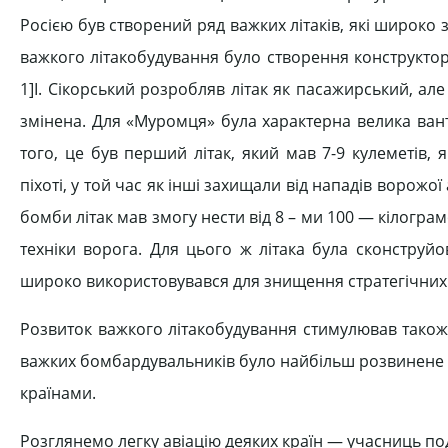
Росією був створений ряд важких літаків, які широко
важкого літакобудування було створення конструктор
1]І. Сікорський розробляв літак як пасажирський, ал
змінена. Для «Муромця» була характерна велика вант
того, це був перший літак, який мав 7-9 кулеметів,
піхоті, у той час як інші захищали від нападів ворожої
бомби літак мав змогу нести від 8 – ми 100 — кілогра
техніки ворога. Для цього ж літака була сконструй
широко використовувався для знищення стратегічних об
Розвиток важкого літакобудування стимулював також 
важких бомбардувальників було найбільш розвинене в 
країнами.
Розглянемо легку авіацію деяких країн — учасниць под