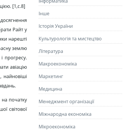
Інформатика
єю. [1,c.8]
Інше
досягнення
Історія України
брати Райт у
Культурологія та мистецтво
умки нарешті
красну землю
Літературa
і прогресу.
Макроекономіка
вати авіацію
і, найновіші
Маркетинг
авдань.
Медицина
 на початку
Менеджмент організації
шої світової
Міжнародна економіка
Мікроекономіка