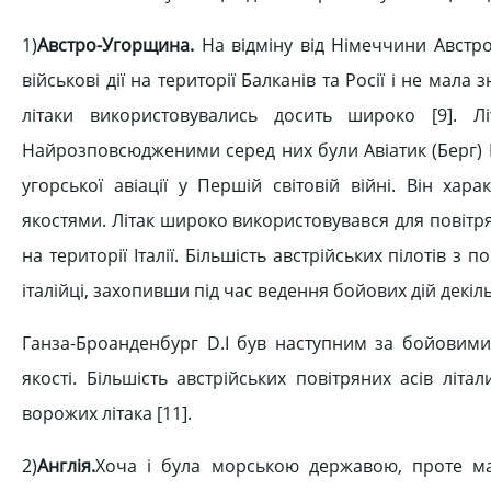
1)
Австро-Угорщина.
На відміну від Німеччини Австро
військові дії на території Балканів та Росії і не мала з
літаки використовувались досить широко [9]. Л
Найрозповсюдженими серед них були Авіатик (Берг) D.I
угорської авіації у Першій світовій війні. Він ха
якостями. Літак широко використовувався для повітр
на території Італії. Більшість австрійських пілотів з
італійці, захопивши під час ведення бойових дій декільк
Ганза-Броанденбург D.I був наступним за бойовими 
якості. Більшість австрійських повітряних асів літ
ворожих літака [11].
2)
Англія.
Хоча і була морською державою, проте мал