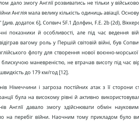
лом дало змогу Англії розвиватись не тільки у військов
війни Англія мала велику кількість одиниць авіації. Основу
 [див. додаток 6], Сопвич 5F.1 Долфин, F.E. 2b (2d), Віккер
ічні показники й особливості, але під час ведення вій
ідіграв вагому роль у Першій світовій війні, був Сопв
глійського флоту для створення нової воєнно-морської 
ю блискучою маневреністю, не втрачав висоту під час вір
видкість до 179 км/год [12].
ів Німеччини і загроза постійних атак з її сторони 
ранції була на високому рівні й активно використовува
нів Англії давало змогу здійснювати обмін наукови
о на перебіг війни. Наочним тому прикладом було в