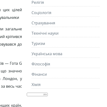
Релігія
я цих цілей
Соціологія
дувальники
Страхування
али загальне
Технічні науки
кий кріпився
Туризм
овувався до
Українська мова
ів — Гота G
Філософія
, що значно
Фінанси
а Лондон, у
Хімія
 за весь час
інших країн.