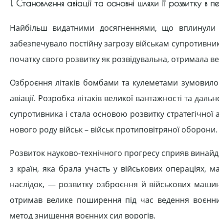
1. Становлення авіації та основні шляхи її розвитку в п
Найбільш видатними досягненнями, що вплинули на
забезпечувало постійну загрозу військам супротивника
початку свого розвитку як розвідувальна, отримала вел
Озброєння літаків бомбами та кулеметами зумовило
авіації. Розробка літаків великої вантажності та да
супротивника і стала основою розвитку стратегічної а
нового роду військ – військ протиповітряної оборони.
Розвиток науково-технічного прогресу сприяв винайде
з країн, яка брала участь у військових операціях, м
наслідок, — розвитку озброєння й військових машин.
отримав велике поширення під час ведення воєнни
метод знищення воєнних сил ворогів.