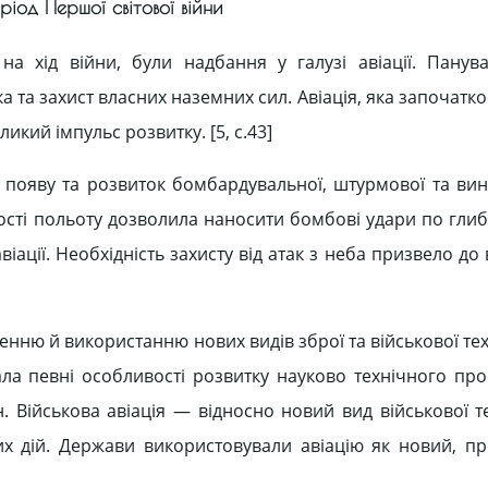
еріод Першої світової війни
 хід війни, були надбання у галузі авіації. Панув
 та захист власних наземних сил. Авіація, яка започатк
икий імпульс розвитку. [5, c.43]
 появу та розвиток бомбардувальної, штурмової та ви
льності польоту дозволила наносити бомбові удари по гл
віації. Необхідність захисту від атак з неба призвело д
нню й використанню нових видів зброї та військової те
ала певні особливості розвитку науково технічного про
 Військова авіація — відносно новий вид військової те
х дій. Держави використовували авіацію як новий, п