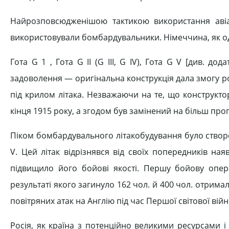
Найрозповсюдженішою тактикою використання авіац
використовували бомбардувальники. Німеччина, як од
Гота G 1 , Гота G II (G III, G IV), Гота G V [див. до
задоволення — оригінальна конструкція дала змогу роз
під крилом літака. Незважаючи на те, що конструкт
кінця 1915 року, а згодом був замінений на більш прогреси
Піком бомбардувального літакобудування було створ
V. Цей літак відрізнявся від своїх попередників н
підвищило його бойові якості. Першу бойову опе
результаті якого загинуло 162 чол. й 400 чол. отрима
повітряних атак на Англію під час Першої світової війни
Росія, як країна з потенційно великими ресурсами і 