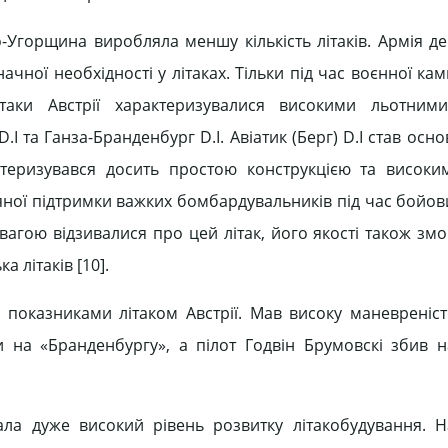
-Угорщина виробляла меншу кількість літаків. Армія д
начної необхідності у літаках. Тільки під час воєнної камп
ітаки Австрії характеризувалися високими льотними
 та Ганза-Бранденбург D.I. Авіатик (Берг) D.I став осн
рактеризувався досить простою конструкцією та висок
яної підтримки важких бомбардувальників під час бойов
 повагою відзивалися про цей літак, його якості також зм
а літаків [10].
показниками літаком Австрії. Мав високу маневреніст
али на «Бранденбургу», а пілот Годвін Брумовскі збив 
а дуже високий рівень розвитку літакобудування. Н