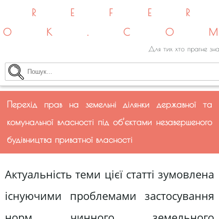
REFE
OK.CO
Для тих хто прагне зна
Перехід прав на земельні ділянки державної та
комунальної власності під об’єктами незавершеного
будівництва приватної власності
Актуальність теми цієї статті зумовлена
існуючими проблемами застосування
норм чинного земельного