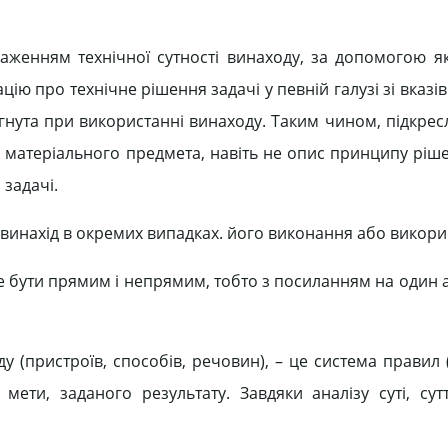
женням технічної сутності винаходу, за допомогою як
ю про технічне рішення задачі у певній галузі зі вказі
ягнута при використанні винаходу. Таким чином, підкре
 матеріального предмета, навіть не опис принципу ріше
 задачі.
ь винахід в окремих випадках. його виконання або викори
 бути прямим і непрямим, тобто з посиланням на один а
ду (пристроїв, способів, речовин), – це система правил 
ети, заданого результату. Завдяки аналізу суті, сут