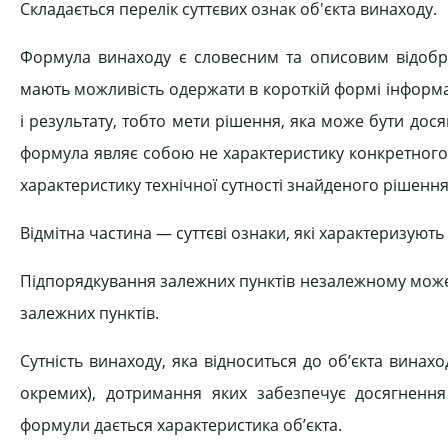
Складається перелік суттєвих ознак об'єкта винаходу.
Формула винаходу є словесним та описовим відобра
мають можливість одержати в короткій формі інформаці
і результату, тобто мети рішення, яка може бути дос
формула являє собою не характеристику конкретного
характеристику технічної сутності знайденого рішення
Відмітна частина — суттєві ознаки, які характеризуют
Підпорядкування залежних пунктів незалежному може
залежних пунктів.
Сутність винаходу, яка відноситься до об’єкта винахо
окремих), дотримання яких забезпечує досягнення м
формули дається характеристика об’єкта.