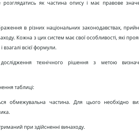
 розглядатись як частина опису і має правове знач
раження в різних національних законодавствах, прий
ходу. Кожна з цих систем має свої особливості, які про
 взагалі всієї формули.
дослідження технічного рішення з метою визна
нення таблиці:
ься обмежувальна частина. Для цього необхідно ви
ика.
триманий при здійсненні винаходу.