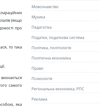
Мовознавство
клараційних
Музика
ріалів (якщо
Педагогіка
ідомості про
Податки, податкова система
ася, то така
Політика, політологія
Політична економіка
ії.
Право
 визнається
Психологія
того самого
Регіональна економіка, РПС
Реклама
особою, яка