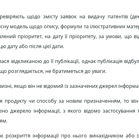
ревіряють щодо змісту заявок на видачу патентів (де
рисну модель щодо опису, формули та ілюстративних мате
лений пріоритет, на дату її пріоритету, за умови, що в
ю дату або після цієї дати.
я відкликаною до її публікації, однак публікація відбул
що розглядається, не братиметься до уваги.
визні, якщо він не відомий із зазначених джерел інформац
я продукту чи способу за новим призначенням, то він
ено джерело інформації, з якого відомо застосування 
ям.
є розкриття інформації про нього винахідником або 