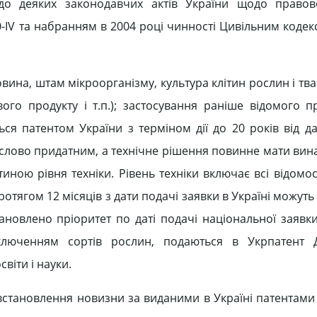
до деяких законодавчих актів України щодо правов
50-IV та набранням в 2004 році чинності Цивільним коде
вина, штам мікроорганізму, культура клітин рослин і тва
ого продукту і т.п.); застосування раніше відомого п
я патентом України з терміном дії до 20 років від д
ислово придатним, а технічне рішення повинне мати вин
иною рівня техніки. Рівень техніки включає всі відомост
отягом 12 місяців з дати подачі заявки в Україні можуть
ановлено пріоритет по даті подачі національної заявки
иключенням сортів рослин, подаються в Укрпатент 
віти і науки.
встановлення новизни за виданими в Україні патентами