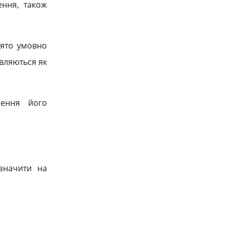
ення, також
нято умовно
являються як
чення його
значити на