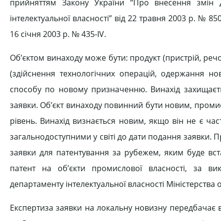
прийняттям Закону України “Про внесення змін 
інтелектуальної власності” від 22 травня 2003 р. № 8
16 січня 2003 р. № 435-IV.
Об’єктом винаходу може бути: продукт (пристрій, речо
(здійснення технологічних операцій, одержання нов
способу по новому призначенню. Винахід захищаєтьс
заявки. Об’єкт винаходу повинний бути новим, пром
рівень. Винахід визнається новим, якщо він не є част
загальнодоступними у світі до дати подання заявки. Пр
заявки для патентування за рубежем, яким буде вст
патент на об’єкти промислової власності, за в
департаменту інтелектуальної власності Міністерства ос
Експертиза заявки на локальну новизну передбачає 