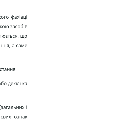
ого фахівці
вкою засобів
слюється, що
ння, а саме
стання.
бо декілька
(загальних і
тєвих ознак