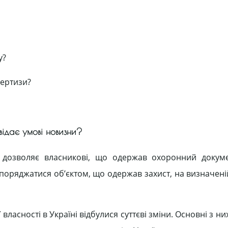
у?
пертизи?
овідає умові новизни?
ті дозволяє власникові, що одержав охоронний докуме
поряджатися об’єктом, що одержав захист, на визначеній
ласності в Україні відбулися суттєві зміни. Основні з них