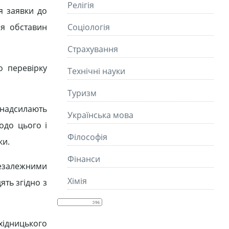
Релігія
я заявки до
ня обставин
Соціологія
Страхування
о перевірку
Технічні науки
Туризм
 надсилають
Українська мова
одо цього і
Філософія
ки.
Фінанси
езалежними
Хімія
ть згідно з
ахідницького