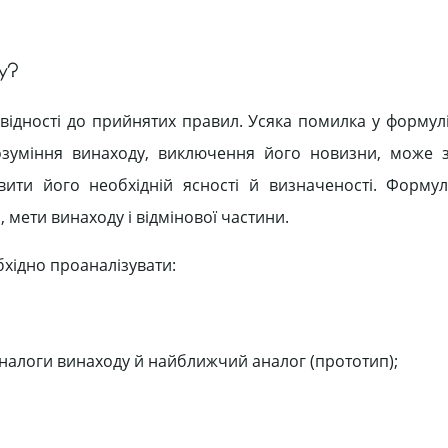
ду?
відності до прийнятих правил. Усяка помилка у формулі
зуміння винаходу, виключення його новизни, може з
ити його необхідній ясності й визначеності. Форму
 мети винаходу і відмінової частини.
хідно проаналізувати:
 аналоги винаходу й найближчий аналог (прототип);