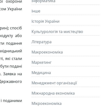
Інформатика
ої охорони
ксом України
Інше
Історія України
рин); спосіб
Культурологія та мистецтво
родукту або
Літературa
ати подання
ахідницький
Макроекономіка
і, які стали
Маркетинг
 бути подані
Медицина
. Заявка на
Державного
Менеджмент організації
Міжнародна економіка
 і поданими
Мікроекономіка