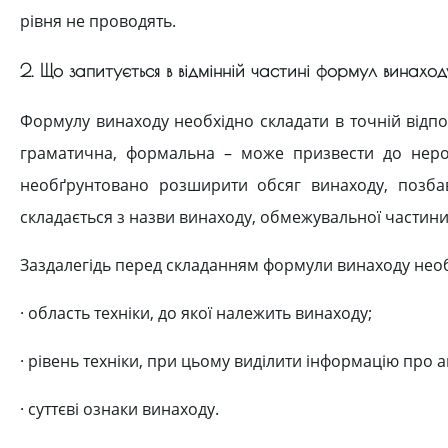
рівня не проводять.
2. Що запитується в відмінній частині формул винахо
Формулу винаходу необхідно складати в точній відпо
граматична, формальна – може призвести до неро
необґрунтовано розширити обсяг винаходу, позбав
складається з назви винаходу, обмежувальної частини,
Заздалегідь перед складанням формули винаходу необ
· область техніки, до якої належить винаходу;
· рівень техніки, при цьому виділити інформацію про
· суттєві ознаки винаходу.