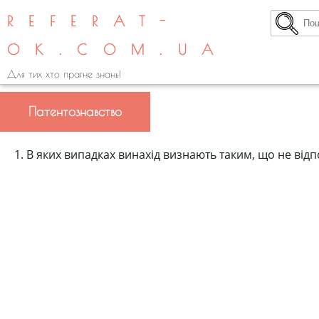
REFERAT-
OK.COM.UA
Для тих хто прагне знань!
Патентознавство
1. В яких випадках винахід визнають таким, що не від