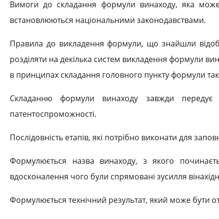
Вимоги до складання формули винаходу, яка може
встановлюються національними законодавствами.
Правила до викладення формули, що знайшли відоб
розділяти на декілька систем викладення формули вина
в принципах складання головного пункту формули так і
Складанню формули винаходу завжди передує 
патентоспроможності.
Послідовність етапів, які потрібно виконати для запов
Формулюється назва винаходу, з якого починаєт
вдосконалення чого були спрямовані зусилля вінахідн
Формулюється технічний результат, який може бути о