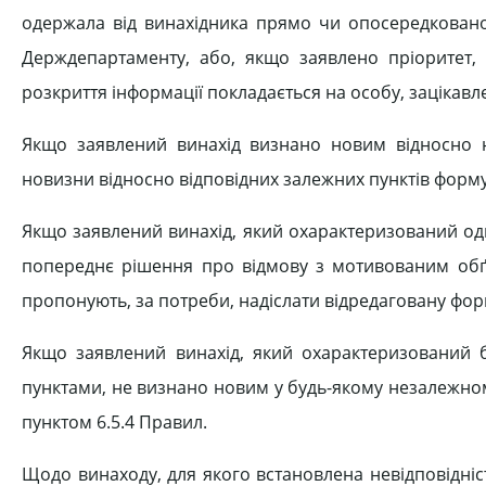
одержала від винахідника прямо чи опосередковано
Держдепартаменту, або, якщо заявлено пріоритет, 
розкриття інформації покладається на особу, зацікавл
Якщо заявлений винахід визнано новим відносно не
новизни відносно відповідних залежних пунктів форм
Якщо заявлений винахід, який охарактеризований о
попереднє рішення про відмову з мотивованим обґ
пропонують, за потреби, надіслати відредаговану фор
Якщо заявлений винахід, який охарактеризований
пунктами, не визнано новим у будь-якому незалежном
пунктом 6.5.4 Правил.
Щодо винаходу, для якого встановлена невідповідніст