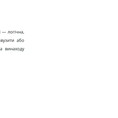
 — логічна,
вузити або
ла винаходу