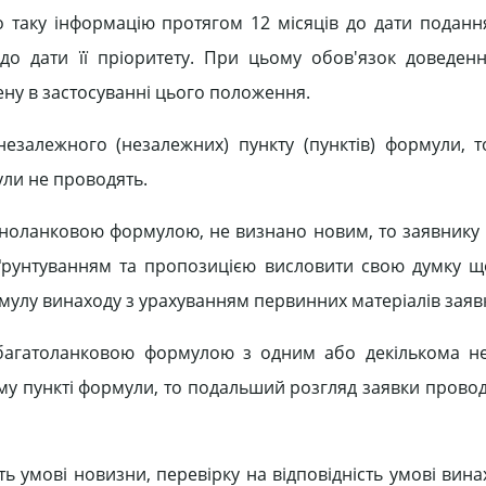
 таку інформацію протягом 12 місяців до дати поданн
до дати її пріоритету. При цьому обов'язок доведен
ену в застосуванні цього положення.
залежного (незалежних) пункту (пунктів) формули, т
ули не проводять.
дноланковою формулою, не визнано новим, то заявнику
рунтуванням та пропозицією висловити свою думку щ
мулу винаходу з урахуванням первинних матеріалів заяв
 багатоланковою формулою з одним або декількома н
у пункті формули, то подальший розгляд заявки проводя
ь умові новизни, перевірку на відповідність умові вин