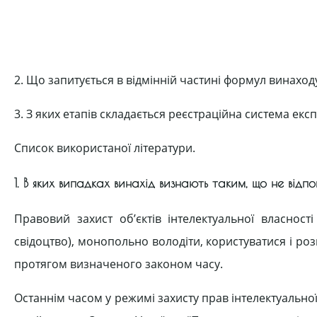
2. Що запитується в відмінній частині формул винаход
3. З яких етапів складається реєстраційна система екс
Список використаної літератури.
1. В яких випадках винахід визнають таким, що не відп
Правовий захист об’єктів інтелектуальної власнос
свідоцтво), монопольно володіти, користуватися і роз
протягом визначеного законом часу.
Останнім часом у режимі захисту прав інтелектуальної в