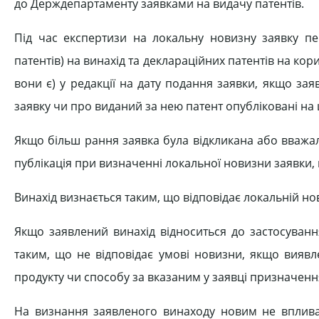
до Держдепартаменту заявками на видачу патентів.
Під час експертизи на локальну новизну заявку пе
патентів) на винахід та деклараційних патентів на ко
вони є) у редакції на дату подання заявки, якщо заяв
заявку чи про виданий за нею патент опубліковані на ц
Якщо більш рання заявка була відкликана або вважалас
публікація при визначенні локальної новизни заявки, 
Винахід визнається таким, що відповідає локальній но
Якщо заявлений винахід відноситься до застосуванн
таким, що не відповідає умові новизни, якщо виявл
продукту чи способу за вказаним у заявці призначенн
На визнання заявленого винаходу новим не вплива