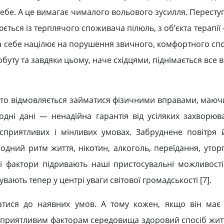
себе. А це вимагає чималого вольового зусилля. Перест
ться із терплячого споживача пілюль, з об’єкта терапії
ама себе націлює на порушення звичного, комфортного сп
буту та завдяки цьому, наче східцями, піднімається все
хто відмовляється займатися фізичними вправами, маючи
одні дані — ненадійна гарантія від усіляких захворю
сприятливих і мінливих умовах. Забруднене повітря 
дний ритм життя, нікотин, алкоголь, переїдання, уторгн
ці фактори підривають наші пристосувальні можливост
вають тепер у центрі уваги світової громадськості [7].
тися до наявних умов. А тому кожен, якщо він має 
риятливим факторам середовища здоровий спосіб житт