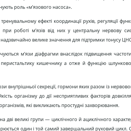
онують роль «м’язового насоса».
ренувальному ефекті координації рухів, регуляції функ
, при роботі м’язів від них у центральну нервову си
є надзвичайно велике значення для підтримки тонусу ЦНС
рочуються м’язи діафрагми внаслідок підвищення частоти
є перистальтику кишечнику а отже й функцію шлунков
ози внутрішньої секреції, гормони яких разом із нервов
кість організму до дії несприятливих факторів довкілл
роорганізмів, які викликають простудні захворювання.
а дві великі групи — циклічного й ациклічного характе
вторюється один і той самий завершальний руховий цикл.