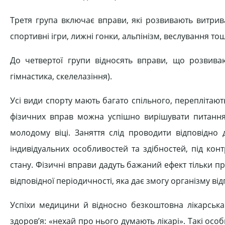
Третя група включає вправи, які розвивають витрива
спортивні ігри, лижні гонки, альпінізм, веслування тощ
До четвертої групи відносять вправи, що розвиваю
гімнастика, скелелазіння).
Усі види спорту мають багато спільного, переплітаю
фізичних вправ можна успішно вирішувати питання
молодому віці. Заняття слід проводити відповідно 
індивідуальних особливостей та здібностей, під ко
стану. Фізичні вправи дадуть бажаний ефект тільки 
відповідної періодичності, яка дає змогу організму від
Успіхи медицини й відносно безкоштовна лікарськ
здоров’я: «нехай про нього думають лікарі». Такі осо