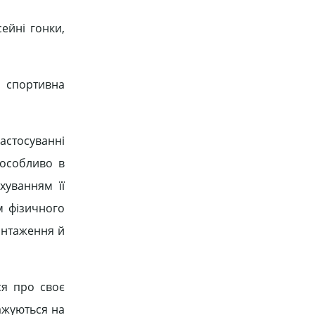
ейні гонки,
а спортивна
астосуванні
 особливо в
хуванням її
м фізичного
антаження й
ся про своє
важуються на