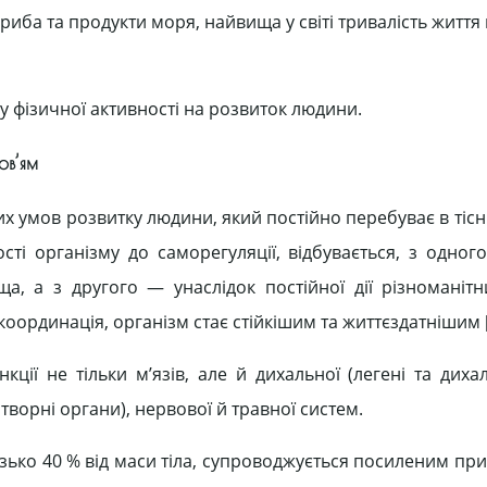
риба та продукти моря, найвища у світі тривалість житт
 фізичної активності на розвиток людини.
ов’ям
х умов розвитку людини, який постійно перебуває в тісні
сті організму до саморегуляції, відбувається, з одного
, а з другого — унаслідок постійної дії різноманітн
х координація, організм стає стійкішим та життєздатнішим [
ії не тільки м’язів, але й дихальної (легені та дихал
творні органи), нервової й травної систем.
лизько 40 % від маси тіла, супроводжується посиленим пр