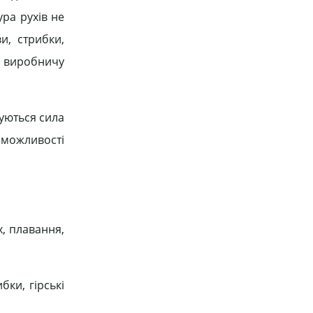
ура рухів не
и, стрибки,
а виробничу
щуються сила
і можливості
х, плавання,
бки, гірські