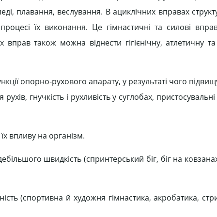
педі, плавання, веслування. В ациклічних вправах структ
роцесі їх виконання. Це гімнастичні та силові вправ
их вправ також можна віднести гігієнічну, атлетичну т
кції опорно-рухового апарату, у результаті чого підви
я рухів, гнучкість і рухливість у суглобах, пристосувальн
їх впливу на організм.
ебільшого швидкість (спринтерський біг, біг на ковзана
сть (спортивна й художня гімнастика, акробатика, стри