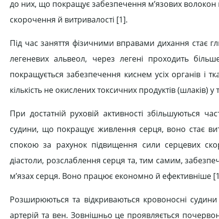
до них, що покращує забезпечення м’язових волокон 
скорочення й витривалості [1].
Під час заняття фізичними вправами дихання стає гл
легеневих альвеол, через легені проходить більше
покращується забезпечення киснем усіх органів і т
кількість не окислених токсичних продуктів (шлаків) у 
При достатній руховій активності збільшуються час
судини, що покращує живлення серця, воно стає ви
спокою за рахунок підвищення сили серцевих скор
діастоли, розслаблення серця та, тим самим, забезпе
м’язах серця. Воно працює економно й ефективніше [1
Розширюються та відкриваються кровоносні судини (
артерій та вен. Зовнішньо це проявляється почерво