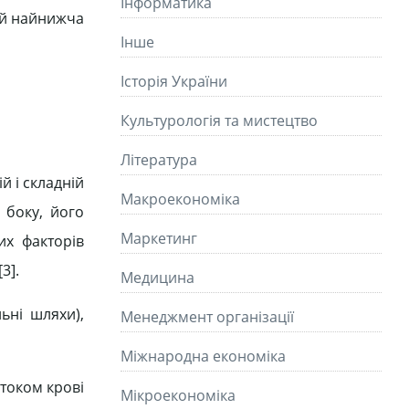
Інформатика
я й найнижча
Інше
Історія України
Культурологія та мистецтво
Літературa
й і складній
Макроекономіка
 боку, його
Маркетинг
их факторів
3].
Медицина
ьні шляхи),
Менеджмент організації
Міжнародна економіка
итоком крові
Мікроекономіка