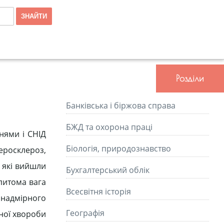
Розділи
Банківська і біржова справа
БЖД та охорона праці
нями і СНІД
Біологія, природознавство
теросклероз,
, які вийшли
Бухгалтерський облік
 питома вага
Всесвітня історія
 надмірного
Географія
чної хвороби