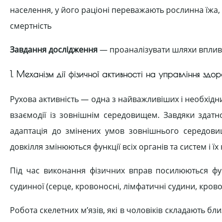
населення, у його раціоні переважають рослинна їжа, 
смертність
Завдання дослідження
— проаналізувати шляхи впливу
1. Механізм дії фізичної активності на управління здор
Рухова активність — одна з найважливіших і необхідни
взаємодії із зовнішнім середовищем. Завдяки здатно
адаптація до змінених умов зовнішнього середовища
довкілля змінюються функції всіх органів та систем і ї
Під час виконання фізичних вправ посилюються функц
судинної (серце, кровоносні, лімфатичні судини, крово
Робота скелетних м’язів, які в чоловіків складають б