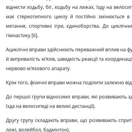
віднести ходьбу, біг, ходьбу на лижах, їзду на велоси
має стереотипного циклу й постійно змінюється в п
метання, спортивні ігри, єдиноборства. До циклічн
гімнастику [6].
Ациклічні вправи здійснюють переважний вплив на фун
й витривалість м’язів, швидкість реакції та координаці
нервово-м’язового апарату.
Крім того, фізичні вправи можна поділити залежно від 
До першої групи відносимо вправи, які розвивають зд
їзда на велосипеді на великі дистанції).
Другу групу складають вправи, що розвивають спритні
лижі, волейбол, бадмінтон).