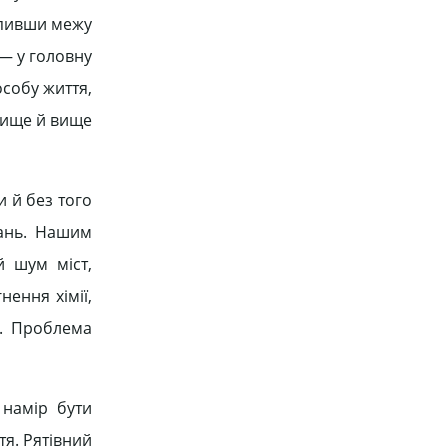
упивши межу
 — у головну
особу життя,
 вище й вище
 й без того
вань. Нашим
й шум міст,
ення хімії,
і. Проблема
намір бути
я. Рятівний