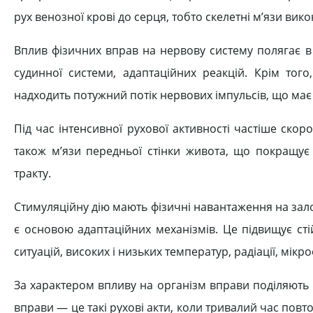
рух венозної крові до серця, тобто скелетні м’язи вик
Вплив фізичних вправ на нервову систему полягає в т
судинної системи, адаптаційних реакцій. Крім того
надходить потужний потік нервових імпульсів, що ма
Під час інтенсивної рухової активності частіше ско
також м’язи передньої стінки живота, що покращу
тракту.
Стимуляційну дію мають фізичні навантаження на зал
є основою адаптаційних механізмів. Це підвищує стій
ситуацій, високих і низьких температур, радіації, мік
За характером впливу на організм вправи поділяють н
вправи — це такі рухові акти, коли тривалий час по