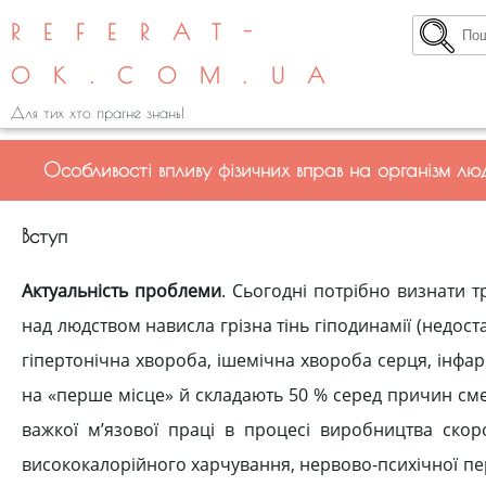
REFERAT-
OK.COM.UA
Для тих хто прагне знань!
Особливості впливу фізичних вправ на організм лю
Вступ
Актуальність проблеми
. Сьогодні потрібно визнати 
над людством нависла грізна тінь гіподинамії (недост
гіпертонічна хвороба, ішемічна хвороба серця, інфарк
на «перше місце» й складають 50 % серед причин смер
важкої м’язової праці в процесі виробництва скор
висококалорійного харчування, нервово-психічної пер