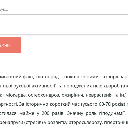
дини
тривожний факт, що поряд з онкологічними захворюван
атньої рухової активності) та породжених нею хвороб (а
т міокарда, остеохондроз, ожиріння, неврастенія та ін.)
тності. За історично короткий час (усього 60-70 років)
отилася майже у 200 разів. Значну роль гіподинамії,
енапруги (стресів) у розвитку атеросклерозу, гіпертоні