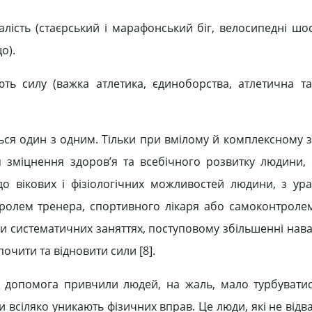
лість (стаєрський і марафонський біг, велосипедні шос
о).
ть силу (важка атлетика, єдиноборства, атлетична т
ться один з одним. Тільки при вмілому й комплексному з
 зміцнення здоров’я та всебічного розвитку людини,
до вікових і фізіологічних можливостей людини, з ура
нтролем тренера, спортивного лікаря або самоконтроле
при систематичних заняттях, поступовому збільшенні нав
почити та відновити сили [8].
а допомога привчили людей, на жаль, мало турбувати
би всіляко уникають фізичних вправ. Це люди, які не від