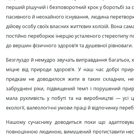
перший рішучий і безповоротний крок у боротьбі за 
пасивного й неохайного існування, людина перетворює
дійову особу своїх власних життєвих колізій. Вона с
постійно переборює інерцію усталеного стереотипу по
до вершин фізичного здоров’я та душевної рівноваги.
Безглуздо й немудро звучать виправдання багатьох, 
міцне від природи здоров’я. У наш час добрі прир
предкам не доводилося жити в таких складних, не
забруднені ріки, підвищений темп і порушений приро
мала рухливість у побуті та на виробництві — усі 
екології, валеологічні умови праці й відпочинку перебу
Нашому сучаснику доводиться поки що адаптовува
повноцінною людиною, вимушений протиставити несп