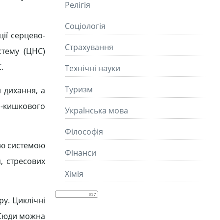
Релігія
Соціологія
ції серцево-
Страхування
стему (ЦНС)
.
Технічні науки
Туризм
 дихання, а
о-кишкового
Українська мова
Філософія
ою системою
Фінанси
я, стресових
Хімія
ру. Циклічні
 Сюди можна