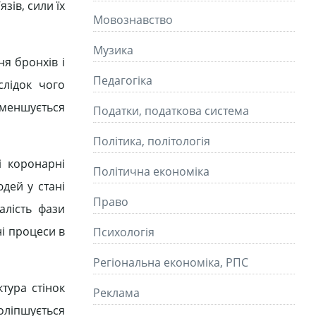
ів, сили їх
Мовознавство
Музика
я бронхів і
Педагогіка
слідок чого
зменшується
Податки, податкова система
Політика, політологія
і коронарні
Політична економіка
дей у стані
Право
алість фази
ні процеси в
Психологія
Регіональна економіка, РПС
тура стінок
Реклама
оліпшується