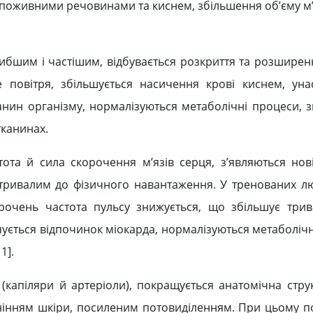
поживними речовинами та киснем, збільшення об’єму м’яз
ибшим і частішим, відбувається розкриття та розширенн
 повітря, збільшується насичення крові киснем, уна
канин організму, нормалізуються метаболічні процеси, 
тканинах.
тота й сила скорочення м’язів серця, з’являються нов
тривалим до фізичного навантаження. У тренованих лю
очень частота пульсу знижується, що збільшує трив
чується відпочинок міокарда, нормалізуються метаболіч
1].
капіляри й артеріоли), покращується анатомічна струк
нінням шкіри, посиленим потовиділенням. При цьому п