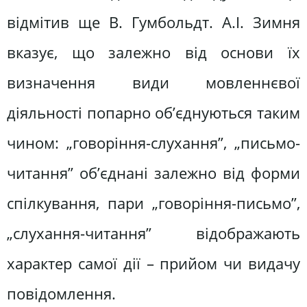
відмітив ще В. Гумбольдт. А.І. Зимня
вказує, що залежно від основи їх
визначення види мовленнєвої
діяльності попарно об’єднуються таким
чином: „говоріння-слухання”, „письмо-
читання” об’єднані залежно від форми
спілкування, пари „говоріння-письмо”,
„слухання-читання” відображають
характер самої дії – прийом чи видачу
повідомлення.