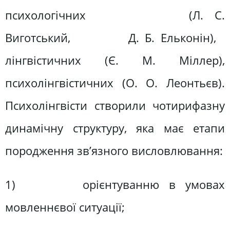
психологічних (Л. С.
Виготський, Д. Б. Ельконін),
лінгвістичних (Є. М. Міллер),
психолінгвістичних (О. О. Леонтьєв).
Психолінгвісти створили чотирифазну
динамічну структуру, яка має етапи
породження зв’язного висловлювання:
1) орієнтуванню в умовах
мовленнєвої ситуації;