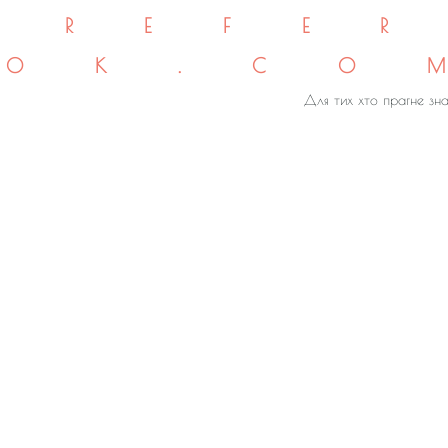
REFE
OK.CO
Для тих хто прагне зна