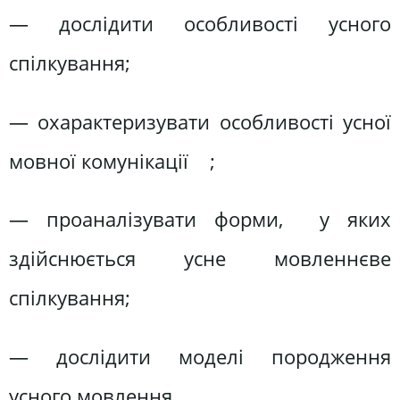
— дослідити особливості усного
спілкування;
— охарактеризувати особливості усної
мовної комунікації ;
— проаналізувати форми, у яких
здійснюється усне мовленнєве
спілкування;
— дослідити моделі породження
усного мовлення.