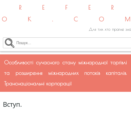
REFE
OK.CO
Для тих хто прагне зна
Особливості сучасного стану міжнародної торгівлі
та розширення міжнародних потоків капіталів.
Транснаціональні корпорації
Вступ.