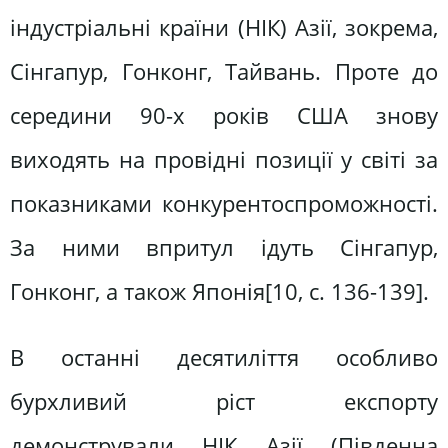
індустріальні країни (НІК) Азії, зокрема,
Сінгапур, Гонконг, Тайвань. Проте до
середини 90-х років США знову
виходять на провідні позиції у світі за
показниками конкурентоспроможності.
За ними впритул ідуть Сінгапур,
Гонконг, а також Японія[10, c. 136-139].
В останні десятиліття особливо
бурхливий ріст експорту
демонстрували НІК Азії (Південна