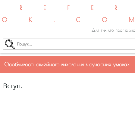
REFE
OK.CO
Для тих хто прагне зна
Особливості сімейного виховання в сучасних умовах
Вступ.