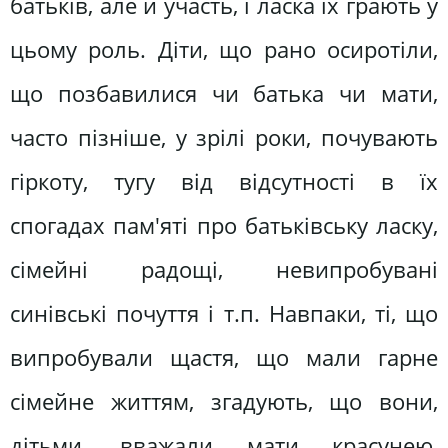
батьків, але й участь, і ласка їх грають у
цьому роль. Діти, що рано осиротіли,
що позбавилися чи батька чи мати,
часто пізніше, у зрілі роки, почувають
гіркоту, тугу від відсутності в їх
спогадах пам'яті про батьківську ласку,
сімейні радощі, невипробувані
синівські почуття і т.п. Навпаки, ті, що
випробували щастя, що мали гарне
сімейне життям, згадують, що вони,
дітьми, вважали мати красунею,