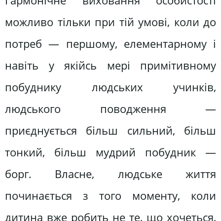
Гармонічне виховання особистості
можливо тільки при тій умові, коли до
потреб — першому, елементарному і
навіть у якійсь мері примітивному
побуднику людських учинків,
людського поводження —
приєднується більш сильний, більш
тонкий, більш мудрий побудник —
борг. Власне, людське життя
починається з того моменту, коли
дитина вже робить не те, що хочеться,