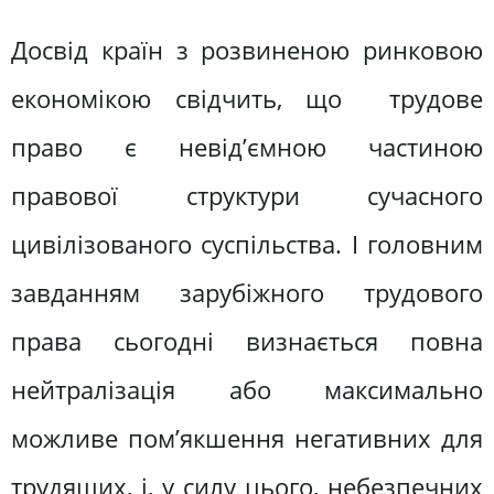
Досвід країн з розвиненою ринковою
економікою свідчить, що трудове
право є невід’ємною частиною
правової структури сучасного
цивілізованого суспільства. І головним
завданням зарубіжного трудового
права сьогодні визнається повна
нейтралізація або максимально
можливе пом’якшення негативних для
трудящих, і, у силу цього, небезпечних