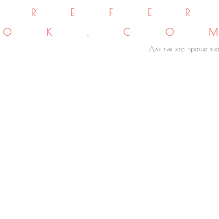
REFE
OK.CO
Для тих хто прагне зна