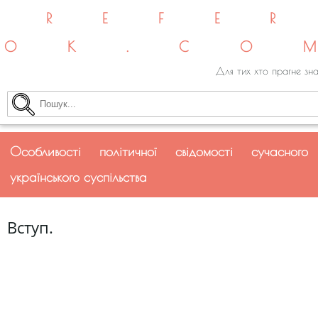
REFE
OK.CO
Для тих хто прагне зна
Особливості політичної свідомості сучасного
українського суспільства
Вступ.