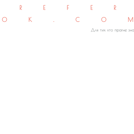
REFE
OK.CO
Для тих хто прагне зна