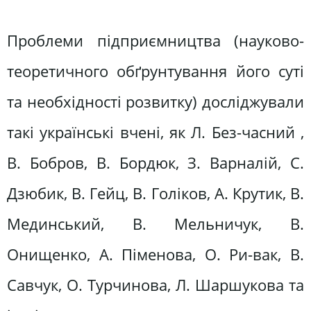
Проблеми підприємництва (науково-
теоретичного обґрунтування його суті
та необхідності розвитку) досліджували
такі українські вчені, як Л. Без-часний ,
В. Бобров, В. Бордюк, З. Варналій, С.
Дзюбик, В. Гейц, В. Голіков, А. Крутик, В.
Мединський, В. Мельничук, В.
Онищенко, А. Піменова, О. Ри-вак, В.
Савчук, О. Турчинова, Л. Шаршукова та