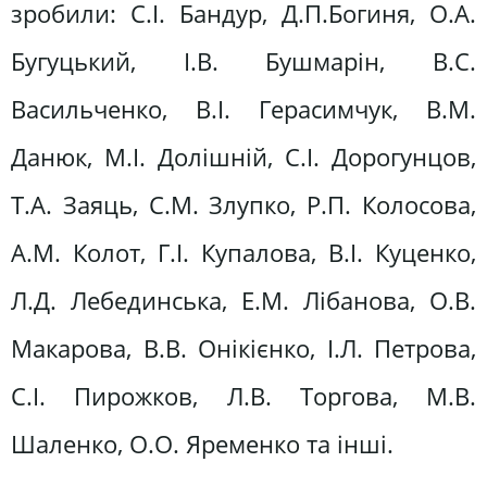
зробили: С.І. Бандур, Д.П.Богиня, О.А.
Бугуцький, І.В. Бушмарін, В.С.
Васильченко, В.І. Герасимчук, В.М.
Данюк, М.І. Долішній, С.І. Дорогунцов,
Т.А. Заяць, С.М. Злупко, Р.П. Колосова,
А.М. Колот, Г.І. Купалова, В.І. Куценко,
Л.Д. Лебединська, Е.М. Лібанова, О.В.
Макарова, В.В. Онікієнко, І.Л. Петрова,
С.І. Пирожков, Л.В. Торгова, М.В.
Шаленко, О.О. Яременко та інші.