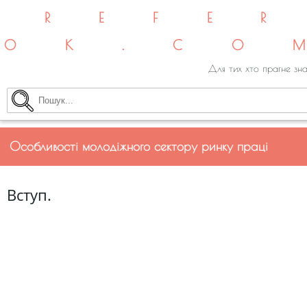
REFE
OK.CO
Для тих хто прагне зна
Особливості молодіжного сектору ринку праці
Вступ.