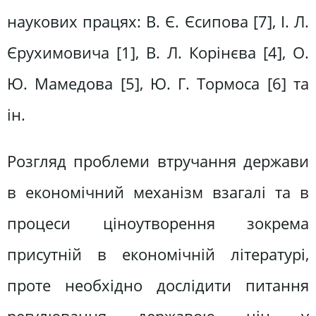
наукових працях: В. Є. Єсипова [7], І. Л.
Єрухимовича [1], В. Л. Корінєва [4], О.
Ю. Мамедова [5], Ю. Г. Тормоса [6] та
ін.
Розгляд проблеми втручання держави
в економічний механізм взагалі та в
процеси ціноутворення зокрема
присутній в економічній літературі,
проте необхідно дослідити питання