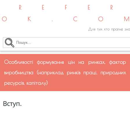
REFE
OK.CO
Для тих хто прагне зна
Особливості формування цін на ринках, фактор
виробництва (наприклад ринків праці, природних
ресурсів, капіталу)
Вступ.